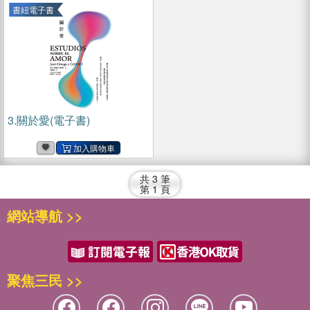
書紐電子書
3.
關於愛(電子書)
共
3
筆
第
1
頁
網站導航 >>
聚焦三民 >>