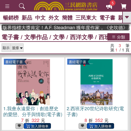
5
暢銷榜
新品
中文
外文
簡體
三民東大
電子書
親子
GO
版界指標大獎肯定！A.F. Steadman 獲年度作家，《史坎德
電子書
/
文學作品
/
文學
/
西洋文學
/
西班牙文學
、
熱搜：
東野圭吾
高希均教授回憶錄
分類
、
、
、
The Odyssey
父親節
如果歷
共
3
筆
、
、
顯示
史是一群喵
暑期推薦
國際布克
第
1
/ 1
頁
、
、
獎 臺灣漫遊錄
方念華
台灣的李
、
、
登輝時代
數學女孩：黎曼猜想
書紐電子書
書紐電子書
偉大的迷走神經
1.
我會永遠愛你：創造歷史
2.
西班牙20世纪诗歌研究(電
的愛戀、分手與情歌(電子書)
子書)
7
322
8
352