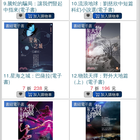
9.
騰蛇的騙局：讓我們豎起
10.
流浪地球：劉慈欣中短篇
中指來(電子書)
科幻小說選(電子書)
書紐電子書
書紐電子書
11.
星海之城：巴薩拉(電子
12.
物競天擇：野外大地篇
書)
（上）(電子書)
7
238
7
196
書紐電子書
書紐電子書