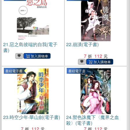
21.
惡之島彼端的自我(電子
22.
崩潰(電子書)
書)
7
112
書紐電子書
書紐電子書
23.
時空少年‧華山劍(電子書)
24.
禦色誅魔下〈魔界之血
殺〉(電子書)
7
112
7
112