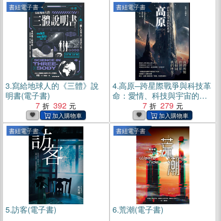
書紐電子書
書紐電子書
3.
寫給地球人的《三體》說
4.
高原─跨星際戰爭與科技革
明書(電子書)
命：愛情、科技與宇宙的奧
7
392
祕，真相與虛假之間，人類
7
279
存亡於一念(電子書)
書紐電子書
書紐電子書
5.
訪客(電子書)
6.
荒潮(電子書)