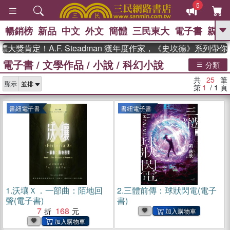
5
暢銷榜
新品
中文
外文
簡體
三民東大
電子書
親子
GO
肯定！A.F. Steadman 獲年度作家，《史坎德》系列帶你踏
電子書
/
文學作品
/
小說
/
科幻小說
、
熱搜：
東野圭吾
高希均教授回憶錄
分類
、
、
、
The Odyssey
父親節
如果歷
共
25
筆
、
、
顯示
史是一群喵
暑期推薦
國際布克
第
1
/ 1
頁
、
、
獎 臺灣漫遊錄
方念華
台灣的李
、
、
登輝時代
數學女孩：黎曼猜想
書紐電子書
書紐電子書
偉大的迷走神經
1.
沃壤Ｘ．一部曲：陌地回
2.
三體前傳：球狀閃電(電子
聲(電子書)
書)
7
168