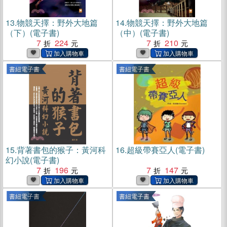
13.
物競天擇：野外大地篇
14.
物競天擇：野外大地篇
（下）(電子書)
（中）(電子書)
7
224
7
210
書紐電子書
書紐電子書
15.
背著書包的猴子：黃河科
16.
超級帶賽亞人(電子書)
幻小說(電子書)
7
196
7
147
書紐電子書
書紐電子書