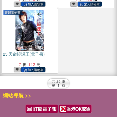
書紐電子書
25.
天命蹺課王(電子書)
7
112
共
25
筆
第
1
頁
網站導航 >>