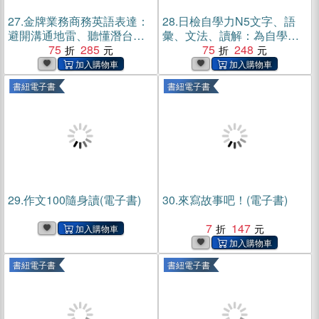
27.
金牌業務商務英語表達：
28.
日檢自學力N5文字、語
避開溝通地雷、聽懂潛台
彙、文法、讀解：為自學備
詞、順利拿下訂單(電子書)
75
285
考者打造的完全指南(電子書)
75
248
書紐電子書
書紐電子書
29.
作文100隨身讀(電子書)
30.
來寫故事吧！(電子書)
7
147
書紐電子書
書紐電子書