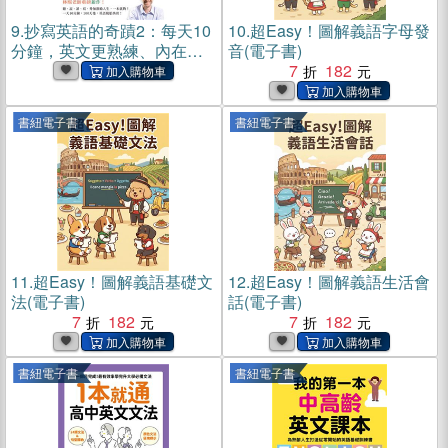
9.
抄寫英語的奇蹟2：每天10
10.
超Easy！圖解義語字母發
分鐘，英文更熟練、內在更
音(電子書)
強韌(電子書)
7
182
書紐電子書
書紐電子書
11.
超Easy！圖解義語基礎文
12.
超Easy！圖解義語生活會
法(電子書)
話(電子書)
7
182
7
182
書紐電子書
書紐電子書