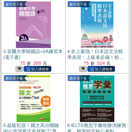
書紐電子書
書紐電子書
3.
首爾大學韓國語+3A練習本
4.
史上最強！日本語文法精
(電子書)
準表現：上級者必備！校正
75
285
你的日語文法觀，詳細剖析
75
524
日語細緻語感(電子書)
書紐電子書
書紐電子書
5.
超級犯規！國文高分關鍵
6.
IELTS雅思字彙致勝演練寶
的七堂課看這本就夠了(電子
典：精準鎖定核心考點，集