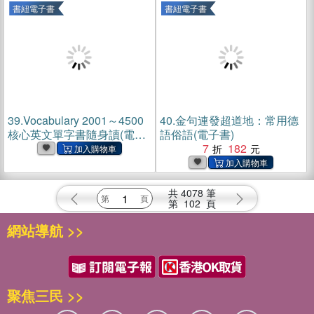
書紐電子書
書紐電子書
39.
Vocabulary 2001～4500
40.
金句連發超道地：常用德
核心英文單字書隨身讀(電子
語俗語(電子書)
書)
7
182
共
4078
筆
第
102
頁
網站導航 >>
聚焦三民 >>