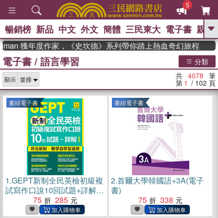
5
暢銷榜
新品
中文
外文
簡體
三民東大
電子書
親子
GO
man 獲年度作家，《史坎德》系列帶你踏上熱血奇幻旅程
電子書
/
語言學習
、
熱搜：
東野圭吾
高希均教授回憶錄
分類
、
、
、
The Odyssey
父親節
如果歷
共
4078
筆
、
、
顯示
史是一群喵
暑期推薦
國際布克
第
1
/ 102
頁
、
、
獎 臺灣漫遊錄
方念華
台灣的李
、
、
登輝時代
數學女孩：黎曼猜想
書紐電子書
書紐電子書
偉大的迷走神經
1.
GEPT新制全民英檢初級複
2.
首爾大學韓國語+3A(電子
試寫作口說10回試題+詳解
書)
(電子書)
75
285
75
338