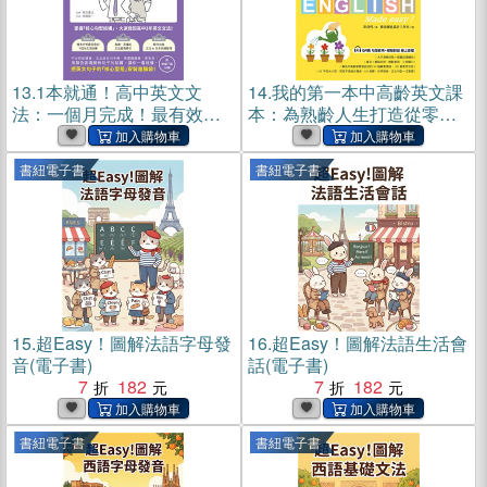
13.
1本就通！高中英文文
14.
我的第一本中高齡英文課
法：一個月完成！最有效率
本：為熟齡人生打造從零開
學完升大學必備文法(電子書)
始的英語基礎訓練書(電子書)
書紐電子書
書紐電子書
15.
超Easy！圖解法語字母發
16.
超Easy！圖解法語生活會
音(電子書)
話(電子書)
7
182
7
182
書紐電子書
書紐電子書