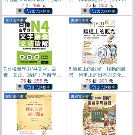
書)
7
469
中特訓一次攻頂(電子書)
75
300
書紐電子書
書紐電子書
7.
日檢自學力N4文字、語
8.
鐵道上的觀光：移動的風
彙、文法、讀解：為自學備
景－列車上的日本與文化體
考者打造的完全指南(電子書)
75
255
驗(電子書)
75
300
書紐電子書
書紐電子書