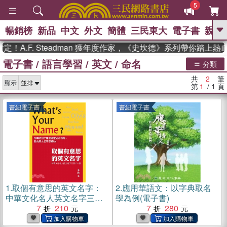
5
暢銷榜
新品
中文
外文
簡體
三民東大
電子書
親子
GO
！A.F. Steadman 獲年度作家，《史坎德》系列帶你踏上熱
電子書
/
語言學習
/
英文
/
命名
、
熱搜：
東野圭吾
高希均教授回憶錄
分類
、
、
、
The Odyssey
父親節
如果歷
共
2
筆
、
、
顯示
史是一群喵
暑期推薦
國際布克
第
1
/ 1
頁
、
、
獎 臺灣漫遊錄
方念華
台灣的李
、
、
登輝時代
數學女孩：黎曼猜想
書紐電子書
書紐電子書
偉大的迷走神經
1.
取個有意思的英文名字：
2.
應用華語文：以字典取名
中華文化名人英文名字三百
學為例(電子書)
六十家(電子書)
7
210
7
280