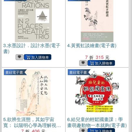
3.
水墨設計．設計水墨(電子
4.
黃賓虹談繪畫(電子書)
書)
7
315
書紐電子書
書紐電子書
5.
欲辨生涯態，其如宇宙
6.
給兒童的輕鬆國畫課：學
寬： 以陽明心學為理解視域
畫萌趣動物一本就夠(電子書)
再探石濤繪畫思想(電子書)
7
406