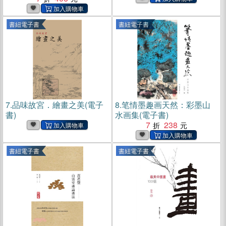
書紐電子書
書紐電子書
7.
品味故宮．繪畫之美(電子
8.
笔情墨趣画天然：彩墨山
書)
水画集(電子書)
7
238
書紐電子書
書紐電子書