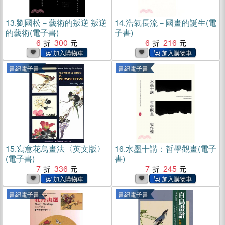
13.
劉國松－藝術的叛逆 叛逆
14.
浩氣長流－國畫的誕生(電
的藝術(電子書)
子書)
6
300
6
216
書紐電子書
書紐電子書
15.
寫意花鳥畫法〈英文版〉
16.
水墨十講：哲學觀畫(電子
(電子書)
書)
7
336
7
245
書紐電子書
書紐電子書