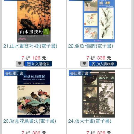
21.
山水畫技巧‧樹(電子書)
22.
金魚•錦鯉(電子書)
7
126
7
336
書紐電子書
書紐電子書
23.
寫意花鳥畫法(電子書)
24.
張大千畫(電子書)
7
336
7
336