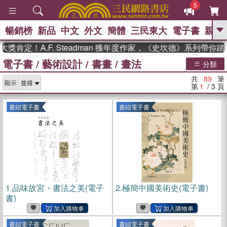
5
暢銷榜
新品
中文
外文
簡體
三民東大
電子書
親子
GO
！A.F. Steadman 獲年度作家，《史坎德》系列帶你踏上熱
電子書
/
藝術設計
/
書畫
/
畫法
、
熱搜：
東野圭吾
高希均教授回憶錄
分類
、
、
、
The Odyssey
父親節
如果歷
共
89
筆
、
、
顯示
史是一群喵
暑期推薦
國際布克
第
1
/ 3
頁
、
、
獎 臺灣漫遊錄
方念華
台灣的李
、
、
登輝時代
數學女孩：黎曼猜想
書紐電子書
書紐電子書
偉大的迷走神經
1.
品味故宮・書法之美(電子
2.
極簡中國美術史(電子書)
書)
書紐電子書
書紐電子書