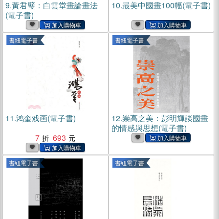
9.
黃君璧：白雲堂畫論畫法
10.
最美中國畫100幅(電子書)
(電子書)
書紐電子書
書紐電子書
11.
鸿奎戏画(電子書)
12.
崇高之美：彭明輝談國畫
的情感與思想(電子書)
7
693
書紐電子書
書紐電子書