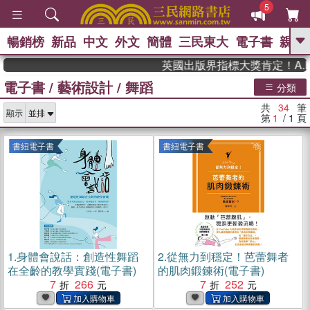
5
暢銷榜
新品
中文
外文
簡體
三民東大
電子書
親子
GO
英國出版界指標大獎肯定！A.F. S
電子書
/
藝術設計
/
舞蹈
、
熱搜：
東野圭吾
高希均教授回憶錄
分類
、
、
、
The Odyssey
父親節
如果歷
共
34
筆
、
、
顯示
史是一群喵
暑期推薦
國際布克
第
1
/ 1
頁
、
、
獎 臺灣漫遊錄
方念華
台灣的李
、
、
登輝時代
數學女孩：黎曼猜想
書紐電子書
書紐電子書
偉大的迷走神經
1.
身體會說話：創造性舞蹈
2.
從無力到穩定！芭蕾舞者
在全齡的教學實踐(電子書)
的肌肉鍛鍊術(電子書)
7
266
7
252