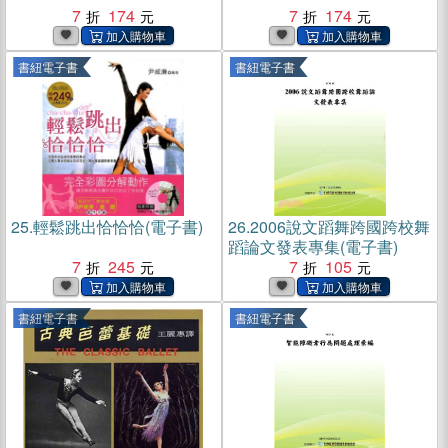
7
174
7
174
書紐電子書
書紐電子書
25.
輕鬆跳出恰恰恰(電子書)
26.
2006說文蹈舞跨國跨校舞
蹈論文發表專集(電子書)
7
245
7
105
書紐電子書
書紐電子書