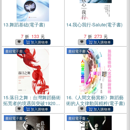
13.
舞蹈基础(電子書)
14.
我心我行‧Salute(電子書)
7
133
7
273
書紐電子書
書紐電子書
15.
落日之舞：台灣舞蹈藝術
16.
《人間文藝賞析》舞蹈藝
拓荒者的境遇與突破1920－
術的人文律動與精粹(電子書)
1950(電子書)
書紐電子書
書紐電子書