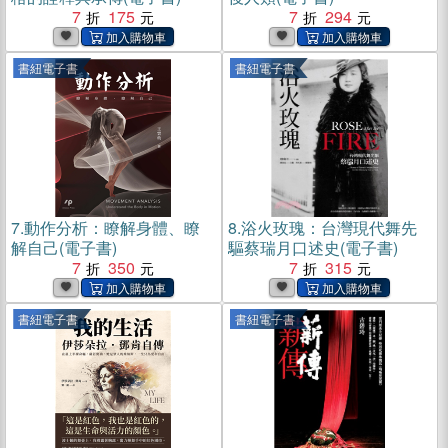
7
175
7
294
書紐電子書
書紐電子書
7.
動作分析：瞭解身體、瞭
8.
浴火玫瑰：台灣現代舞先
解自己(電子書)
驅蔡瑞月口述史(電子書)
7
350
7
315
書紐電子書
書紐電子書