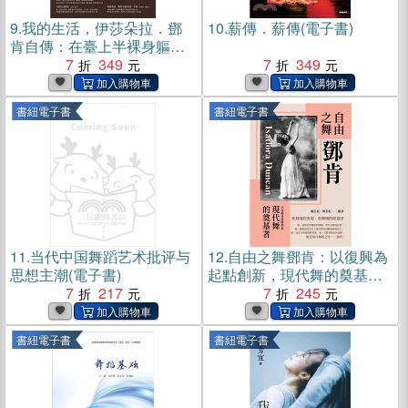
9.
我的生活，伊莎朵拉．鄧
10.
薪傳．薪傳(電子書)
肯自傳：在臺上半裸身軀，
翩若驚鴻，她是眾人的維納
7
349
7
349
斯，一生只為愛和自由(電子
書)
書紐電子書
書紐電子書
11.
当代中国舞蹈艺术批评与
12.
自由之舞鄧肯：以復興為
思想主潮(電子書)
起點創新，現代舞的奠基者
7
217
(電子書)
7
245
書紐電子書
書紐電子書