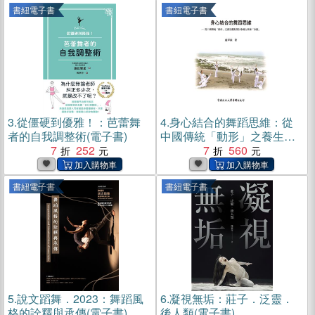
書紐電子書
書紐電子書
3.
從僵硬到優雅！：芭蕾舞
4.
身心結合的舞蹈思維：從
者的自我調整術(電子書)
中國傳統「動形」之養生觀
7
252
點探討中國古典舞「身韻」
7
560
(電子書)
書紐電子書
書紐電子書
5.
說文蹈舞．2023：舞蹈風
6.
凝視無垢：莊子．泛靈．
格的詮釋與承傳(電子書)
後人類(電子書)