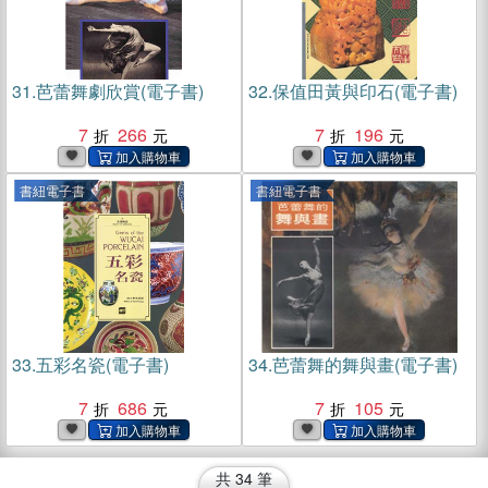
31.
芭蕾舞劇欣賞(電子書)
32.
保值田黃與印石(電子書)
7
266
7
196
書紐電子書
書紐電子書
33.
五彩名瓷(電子書)
34.
芭蕾舞的舞與畫(電子書)
7
686
7
105
共
34
筆