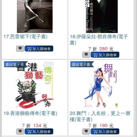
17.
芭蕾裙下(電子書)
18.
伊薩朵拉‧鄧肯傳奇(電子
書)
7
280
書紐電子書
書紐電子書
19.
香港獅藝傳奇(電子書)
20.
舞鬥：入名校，更上一層
樓(電子書)
7
134
7
190