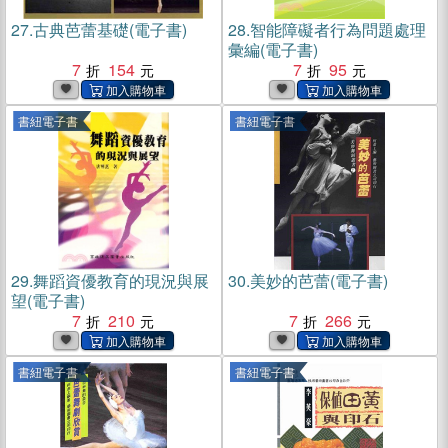
27.
古典芭蕾基礎(電子書)
28.
智能障礙者行為問題處理
彙編(電子書)
7
154
7
95
書紐電子書
書紐電子書
29.
舞蹈資優教育的現況與展
30.
美妙的芭蕾(電子書)
望(電子書)
7
210
7
266
書紐電子書
書紐電子書