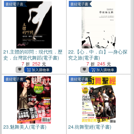
書紐電子書
書紐電子書
21.
主體的叩問：現代性．歷
22.
【心．中．白】―身心探
史．台灣當代舞蹈(電子書)
究之旅(電子書)
7
252
7
245
書紐電子書
書紐電子書
23.
魅舞美人(電子書)
24.
街舞聖經(電子書)