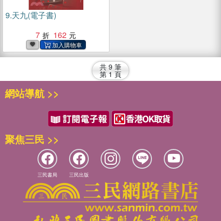
9.
天九(電子書)
7
162
共
9
筆
第
1
頁
網站導航 >>
聚焦三民 >>
三民書局
三民出版