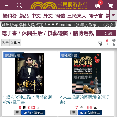
5
暢銷榜
新品
中文
外文
簡體
三民東大
電子書
親子
GO
國出版界指標大獎肯定！A.F. Steadman 獲年度作家，《史
電子書
/
休閒生活
/
棋藝遊戲
/
賭博遊戲
、
、
熱搜：
東野圭吾
The Odyssey
分類
、
、
父親節
如果歷史是一群喵
暑期
共
9
筆
、
、
顯示
推薦
國際布克獎 臺灣漫遊錄
方
第
1
/ 1
頁
、
、
念華
台灣的李登輝時代
數學女
、
孩：黎曼猜想
偉大的迷走神經
書紐電子書
書紐電子書
1.
邁向賭神之路：麻將必勝
2.
人生必讀的博奕策略(電子
秘笈(電子書)
書)
8
533
7
196