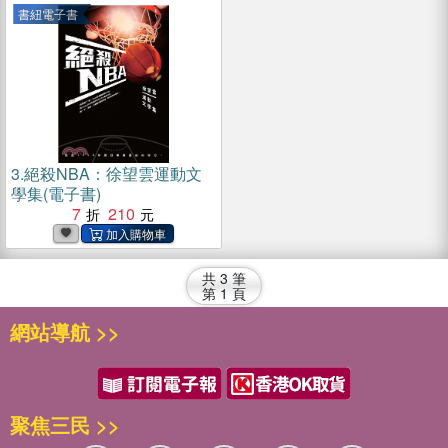
書紐電子書
3.
絕殺NBA：徐望雲運動文
學集(電子書)
7
210
共
3
筆
第
1
頁
網站導航 >>
聚焦三民 >>