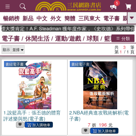
5
暢銷榜
新品
中文
外文
簡體
三民東大
電子書
親子
GO
大獎肯定！A.F. Steadman 獲年度作家，《史坎德》系列帶
電子書
/
休閒生活
/
運動/遊戲
/
球類
/
籃球
、
熱搜：
東野圭吾
高希均教授回憶錄
分類
、
、
、
The Odyssey
父親節
如果歷
共
3
筆
、
、
顯示
史是一群喵
暑期推薦
國際布克
第
1
/ 1
頁
、
、
獎 臺灣漫遊錄
方念華
台灣的李
、
、
登輝時代
數學女孩：黎曼猜想
書紐電子書
書紐電子書
偉大的迷走神經
1.
說籃高手：張丕德的體育
2.
NBA經典進攻戰術解析(電
評述樂與怒(電子書)
子書)
7
196