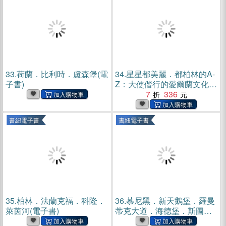
33.
荷蘭．比利時．盧森堡(電
34.
星星都美麗．都柏林的A-
子書)
Z：大使偕行的愛爾蘭文化慢
旅(電子書)
7
336
書紐電子書
書紐電子書
35.
柏林．法蘭克福．科隆．
36.
慕尼黑．新天鵝堡．羅曼
萊茵河(電子書)
蒂克大道．海德堡．斯圖加
特(電子書)