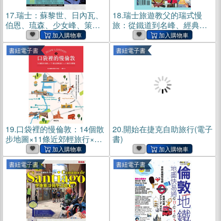
17.
瑞士：蘇黎世、日內瓦、
18.
瑞士旅遊教父的瑞式慢
伯恩、琉森、少女峰、策馬
旅：從鐵道到名峰、經典到
特、貝林佐納、盧加諾(電子
秘境，30年資深領隊發哥
書)
×100趟實戰經驗，尋訪阿爾
書紐電子書
書紐電子書
卑斯山湖絕景(電子書)
19.
口袋裡的慢倫敦：14個散
20.
開始在捷克自助旅行(電子
步地圖×11條近郊輕旅行×8
書)
種在地體驗(電子書)
書紐電子書
書紐電子書