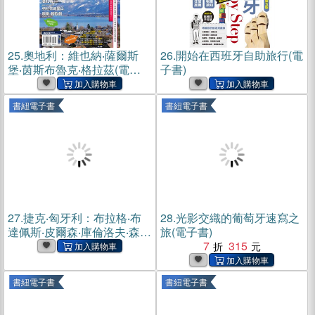
25.
奧地利：維也納‧薩爾斯
26.
開始在西班牙自助旅行(電
堡‧茵斯布魯克‧格拉茲(電子
子書)
書)
書紐電子書
書紐電子書
27.
捷克‧匈牙利：布拉格‧布
28.
光影交織的葡萄牙速寫之
達佩斯‧皮爾森‧庫倫洛夫‧森檀
旅(電子書)
德(電子書)
7
315
書紐電子書
書紐電子書