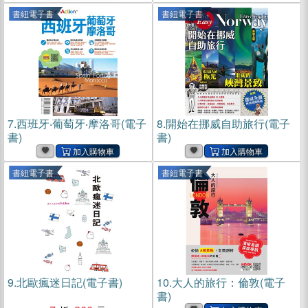
書紐電子書
書紐電子書
7.
西班牙‧葡萄牙‧摩洛哥(電子
8.
開始在挪威自助旅行(電子
書)
書)
書紐電子書
書紐電子書
9.
北歐瘋迷日記(電子書)
10.
大人的旅行：倫敦(電子
書)