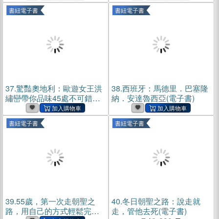
書紐電子書
書紐電子書
37.
驚豔奧地利：歐遊女王洪
38.
西班牙：馬德里．巴塞隆
繡巒帶你品味45處不可錯過
納．安達魯西亞(電子書)
的名勝，美饌美酒、古蹟文
化、雪景溫泉，領略歐陸四
書紐電子書
書紐電子書
季之美、節慶、工藝與人文
氣息(電子書)
39.
55歲，第一次走朝聖之
40.
冬日朝聖之路：說走就
路，用自己的方式輕鬆完
走，管他去死(電子書)