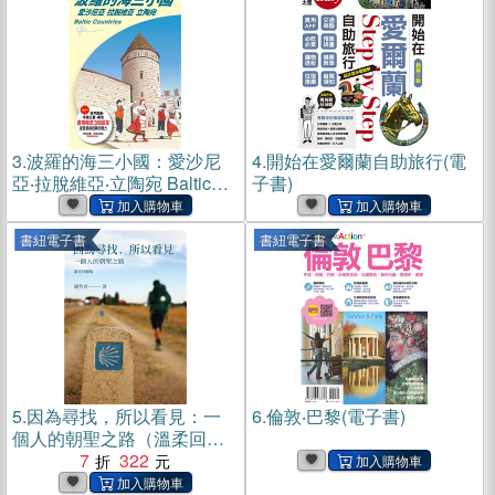
3.
波羅的海三小國：愛沙尼
4.
開始在愛爾蘭自助旅行(電
亞‧拉脫維亞‧立陶宛 Baltic
子書)
Countries(電子書)
書紐電子書
書紐電子書
5.
因為尋找，所以看見：一
6.
倫敦‧巴黎(電子書)
個人的朝聖之路（溫柔回顧
版）(電子書)
7
322