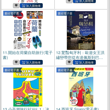
7
266
書紐電子書
書紐電子書
11.
開始在荷蘭自助旅行(電子
12.
驚豔匈牙利：歐遊女王洪
書)
繡巒帶您從布達佩斯到巴拉
頓、艾格爾、托卡伊，漫步
城堡、酒窖與溫泉物語，細
書紐電子書
書紐電子書
細品味匈牙利的文化美饌(電
子書)
13.
小高潮旅行社Vol. 1：冰
14.
西班牙 Spain(電子書)