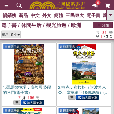
5
暢銷榜
新品
中文
外文
簡體
三民東大
電子書
親子
GO
電子書
/
休閒生活
/
觀光旅遊
/
歐洲
分類
熱搜：
共
84
筆
顯示
第
1
/ 3
頁
書紐電子書
書紐電子書
1.
羅馬競技場：塵埃與榮耀
2.
捷克．布拉格（附波希米
的角鬥(電子書)
亞、摩拉維亞18個城鎮）(電
7
196
子書)
書紐電子書
書紐電子書