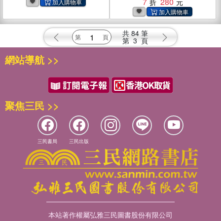
成：不必吃苦！跟庇護所、
7
280
吃不好說Bye，肉腳0基礎也
能好好體驗(電子書)
共
84
筆
第
3
頁
網站導航 >>
聚焦三民 >>
三民書局
三民出版
本站著作權屬弘雅三民圖書股份有限公司