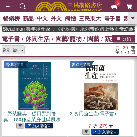
5
暢銷榜
新品
中文
外文
簡體
三民東大
電子書
親子
GO
Steadman 獲年度作家，《史坎德》系列帶你踏上熱血奇幻旅程
電子書
/
休閒生活
/
園藝/寵物
/
園藝
/
蔬菜栽培
、
、
熱搜：
東野圭吾
The Odyssey
分類
、
、
父親節
如果歷史是一群喵
暑期
共
20
筆
、
、
顯示
推薦
國際布克獎 臺灣漫遊錄
方
第
1
/ 1
頁
、
、
念華
台灣的李登輝時代
數學女
、
孩：黎曼猜想
偉大的迷走神經
書紐電子書
書紐電子書
1.
野菜圖典：從田野到餐
2.
食用菌生產(電子書)
桌，180種蔬菜身世與風味
(電子書)
7
279