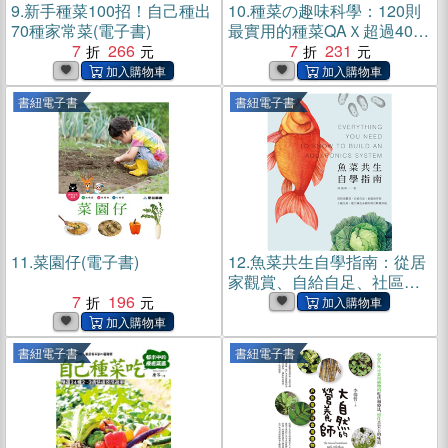
9.
新手種菜100招！自己種出
10.
種菜の趣味科學：120則
70種家常菜(電子書)
最實用的種菜QAＸ超過400
7
266
張圖解，破解種菜豐收、美
7
231
味的關鍵(電子書)
書紐電子書
書紐電子書
11.
菜園仔(電子書)
12.
魚菜共生自學指南：從居
家觀賞、自給自足、社區教
7
196
育到工廠生產，建立綠色永
續的現代耕養系統(電子書)
書紐電子書
書紐電子書