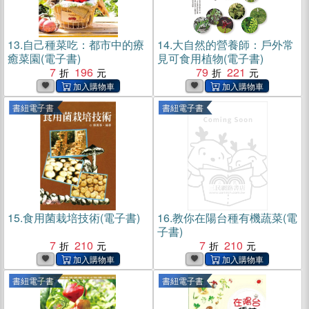
13.
自己種菜吃：都市中的療
14.
大自然的營養師：戶外常
癒菜園(電子書)
見可食用植物(電子書)
7
196
79
221
書紐電子書
書紐電子書
15.
食用菌栽培技術(電子書)
16.
教你在陽台種有機蔬菜(電
子書)
7
210
7
210
書紐電子書
書紐電子書