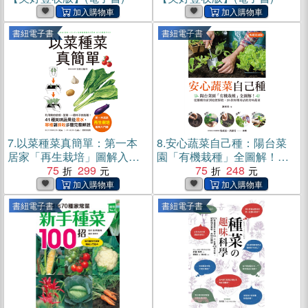
書紐電子書
書紐電子書
7.
以菜種菜真簡單：第一本
8.
安心蔬菜自己種：陽台菜
居家「再生栽培」圖解入門
園「有機栽種」全圖解！從
書！利用剩的菜根、莖葉，
75
299
播種育苗到追肥採收，28款
75
248
一個杯子就能種！(電子書)
好種易活的美味蔬菜(電子書)
書紐電子書
書紐電子書