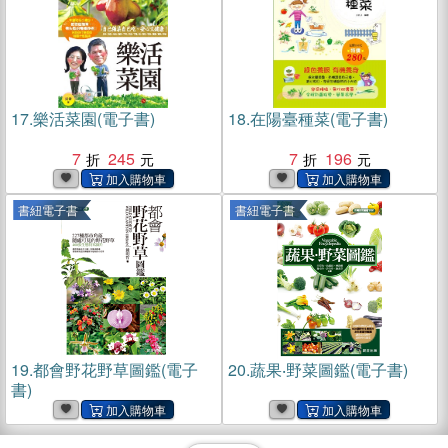
17.
樂活菜園(電子書)
18.
在陽臺種菜(電子書)
7
245
7
196
書紐電子書
書紐電子書
19.
都會野花野草圖鑑(電子
20.
蔬果‧野菜圖鑑(電子書)
書)