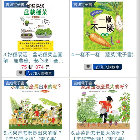
書紐電子書
書紐電子書
3.
好種易活！盆栽種菜全圖
4.
一樣不一樣：蔬菜(電子書)
解：無農藥、安心吃！全年
栽種時程表X 55種蔬菜培育
75
374
祕訣，新手也能四季都豐收
(電子書)
書紐電子書
書紐電子書
5.
水果是怎麼長出來的呢？
6.
蔬菜是怎麼長大的呀？
【美好豐收版】(電子書)
【美好豐收版】(電子書)