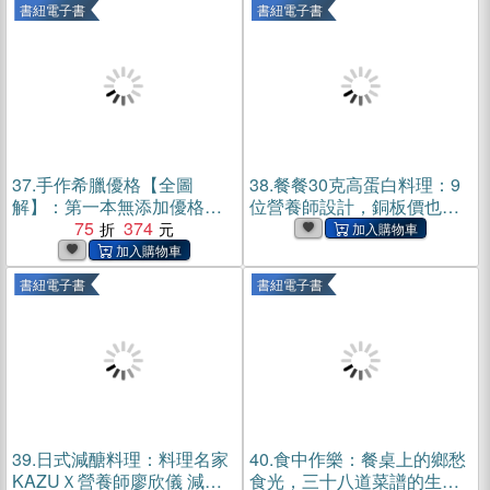
書紐電子書
書紐電子書
索1,500種創新風味搭配！
(電子書)
37.
手作希臘優格【全圖
38.
餐餐30克高蛋白料理：9
解】：第一本無添加優格專
位營養師設計，銅板價也能
書！31款自製配方X28道應
75
374
輕鬆做出美味增肌餐(電子書)
用食譜，直接吃或做成甜
點、鹹食都美味無比！(電子
書紐電子書
書紐電子書
書)
39.
日式減醣料理：料理名家
40.
食中作樂：餐桌上的鄉愁
KAZUＸ營養師廖欣儀 減脂
食光，三十八道菜譜的生活