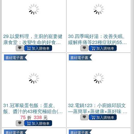
29.
以愛料理，主廚的寵妻健
30.
四季喝好湯：改善失眠、
康食堂：改變生命的好食慾
緩解疼痛等23種症狀的55道
元氣菜譜(電子書)
暖心湯(電子書)
書紐電子書
書紐電子書
31.
冠軍級蛋包飯：蛋皮、
32.
電鍋123：小廚娘邱韻文
飯、醬汁的43種究極組合(電
—蒸簡單×蒸健康×蒸好味 真
子書)
75
338
的只要3步驟，100道無油煙
安心料理輕鬆上菜！(電子書)
書紐電子書
書紐電子書