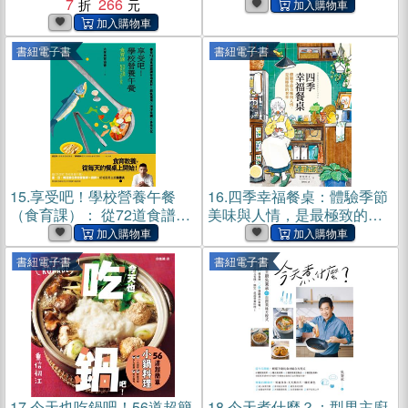
7
266
料理(電子書)
書紐電子書
書紐電子書
15.
享受吧！學校營養午餐
16.
四季幸福餐桌：體驗季節
（食育課）： 從72道食譜認
美味與人情，是最極致的奢
識在地食材╳節氣循環╳海
華(電子書)
洋永續╳多元文化(電子書)
書紐電子書
書紐電子書
17.
今天也吃鍋吧！56道超簡
18.
今天煮什麼？：型男主廚