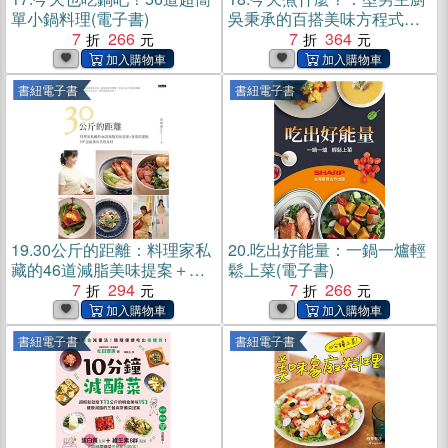
單小鍋料理(電子書)
吳秉承的百搭美味方程式，
7
266
活用15種食材╳6種鍋具小家
7
364
電，教你又快又省錢，搞定
一桌超營養料理！(電子書)
書紐電子書
書紐電子書
19.
30公斤的距離：料理家私
20.
吃出好能量：一鍋一爐輕
藏的46道減脂美味提案＋喜
鬆上菜(電子書)
愛的運動，50＋也能擁有美
7
294
7
266
眉身材！(電子書)
書紐電子書
書紐電子書