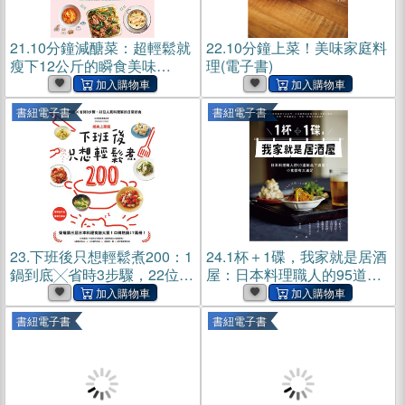
21.
10分鐘減醣菜：超輕鬆就
22.
10分鐘上菜！美味家庭料
瘦下12公斤的瞬食美味
理(電子書)
152，健康減脂的三餐與常備
菜提案(電子書)
書紐電子書
書紐電子書
23.
下班後只想輕鬆煮200：1
24.
1杯＋1碟，我家就是居酒
鍋到底╳省時3步驟，22位人
屋：日本料理職人的95道絕
氣料理家的日常好食(電子書)
品下酒菜，小食就有大滿足
(電子書)
書紐電子書
書紐電子書