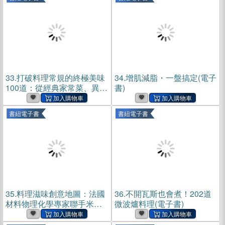
33.
打破料理常規的終極美味
34.
增肌減脂・一盤搞定(電子
100道：從經典家常菜、異國
書)
料理、晚酌必備到甜點輕
食，超實用創意食譜全收錄
書紐電子書
書紐電子書
(電子書)
35.
料理滋味創意地圖：法國
36.
不開瓦斯也會煮！202道
材料物理化學專家聯手米其
微波爐料理(電子書)
林主廚，15種香調、80種常
見蔬果食材的氣味因子，探