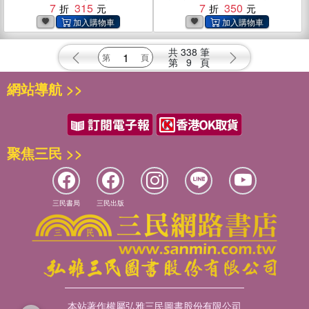
不減美味的健康瘦身計畫(電
7
315
美味(電子書)
7
350
子書)
共
338
筆
第
9
頁
網站導航 >>
聚焦三民 >>
三民書局
三民出版
本站著作權屬弘雅三民圖書股份有限公司