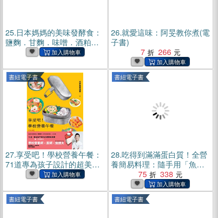
25.
日本媽媽的美味發酵食：
26.
就愛這味：阿旻教你煮(電
鹽麴．甘麴．味噌．酒粕．
子書)
味醂，用天然的發酵調味烹
7
266
出自家風味(電子書)
書紐電子書
書紐電子書
27.
享受吧！學校營養午餐：
28.
吃得到滿滿蛋白質！全營
71道專為孩子設計的超美味
養簡易料理：隨手用「魚肉
食譜(電子書)
蛋奶豆」就能做，147種高效
75
338
吸收、促進肌肉生長的美味
組合(電子書)
書紐電子書
書紐電子書