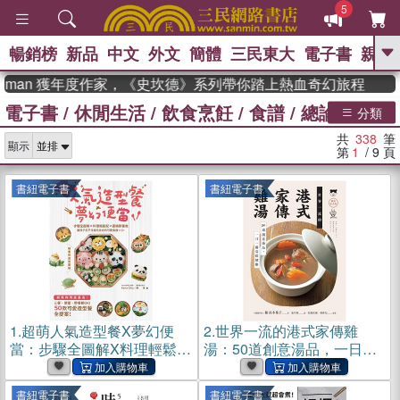
5
暢銷榜
新品
中文
外文
簡體
三民東大
電子書
親子
GO
man 獲年度作家，《史坎德》系列帶你踏上熱血奇幻旅程
電子書
/
休閒生活
/
飲食烹飪
/
食譜
/
總論
、
熱搜：
東野圭吾
高希均教授回憶錄
分類
、
、
、
The Odyssey
父親節
花開錦
共
338
筆
、
、
、
顯示
繡
暑期推薦
方念華
台灣的
第
1
/ 9
頁
、
李登輝時代
數學女孩：黎曼猜想
、
、
偉大的迷走神經
如果歷史是一
書紐電子書
書紐電子書
、
群喵
臺灣漫遊錄
1.
超萌人氣造型餐X夢幻便
2.
世界一流的港式家傳雞
當：步驟全圖解X料理輕鬆配
湯：50道創意湯品，一日一
X圖稿照著做，讓孩子忍不住
湯常保健康(電子書)
就吃光光的可愛食譜110+(電
書紐電子書
書紐電子書