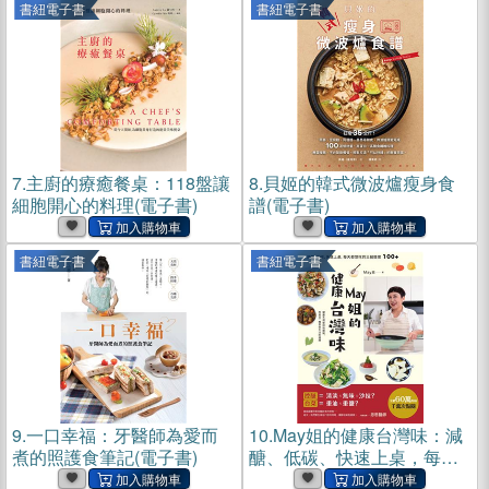
書紐電子書
書紐電子書
7.
主廚的療癒餐桌：118盤讓
8.
貝姬的韓式微波爐瘦身食
細胞開心的料理(電子書)
譜(電子書)
書紐電子書
書紐電子書
9.
一口幸福：牙醫師為愛而
10.
May姐的健康台灣味：減
煮的照護食筆記(電子書)
醣、低碳、快速上桌，每天
都想吃的三餐提案 100+(電