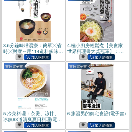
子書)
3.
5分鐘味噌湯療：簡單╳省
4.
極小廚房輕鬆煮【美食家
時╳對症～用114道料多味美
世界料理書大獎冠軍】：能
的味噌湯喝出每日健康(電子
開火就超會煮！73道超省時
書)
方便的零失敗餐桌美味(電子
書紐電子書
書紐電子書
書)
5.
冷菜料理：汆燙、涼拌、
6.
撕漫男的御宅食譜(電子書)
冰鎮63道清爽夏日料理(電子
書)