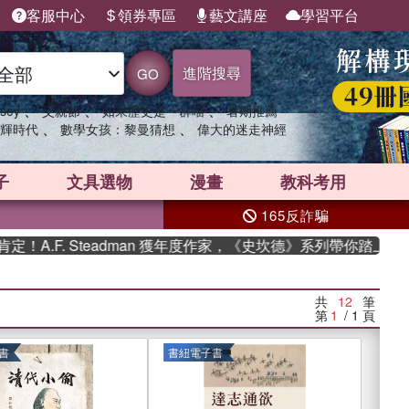
客服中心
領券專區
藝文講座
學習平台
進階搜尋
GO
、
、
、
sey
父親節
如果歷史是一群喵
暑期推薦
、
、
輝時代
數學女孩：黎曼猜想
偉大的迷走神經
子
文具選物
漫畫
教科考用
165反詐騙
. Steadman 獲年度作家，《史坎德》系列帶你踏上熱血奇幻旅
共
12
筆
第
1
/ 1
頁
書
書紐電子書