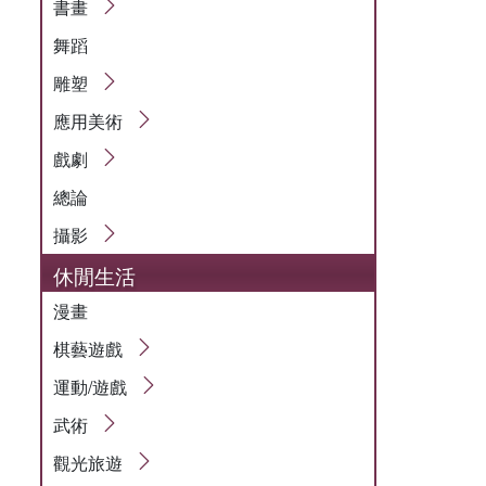
書畫
舞蹈
雕塑
應用美術
戲劇
總論
攝影
休閒生活
漫畫
棋藝遊戲
運動/遊戲
武術
觀光旅遊