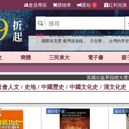
會員專區
購物車
通知
紅利兌換
5
、
、
熱搜：
東野圭吾
高希均教授回憶錄
The Odys
、
、
、
國際布克獎 臺灣漫遊錄
方念華
台灣的李登
文
簡體
三民東大
電子書
親
英國出版界指標大獎肯定！A.F
社會人文
/
史地
/
中國歷史
/
中國文化史
/
清文化史
書紐電子書
書紐電子