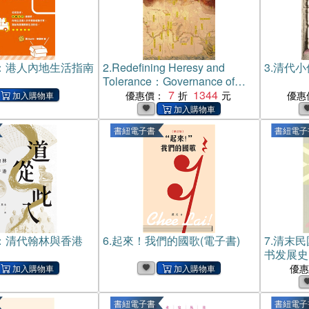
：港人內地生活指南
2.
Redefining Heresy and
3.
清代小
Tolerance：Governance of
Muslims and Christians in the
7
1344
優惠價：
優惠
Qing Empire before 1864(電子
書)
書紐電子書
書紐電子
：清代翰林與香港
6.
起來！我們的國歌(電子書)
7.
清末民
书发展史
優
書紐電子書
書紐電子