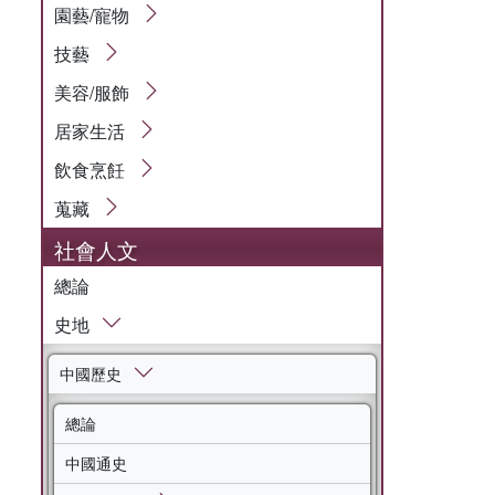
園藝/寵物
技藝
美容/服飾
居家生活
飲食烹飪
蒐藏
社會人文
總論
史地
中國歷史
總論
中國通史