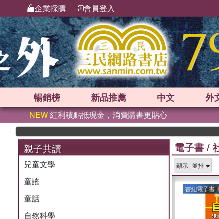
企業採購
會員登入
暢銷榜
新品
推薦
中文
外
NEW
紅利積點抵現金，消費購書更貼心
電子書
/
親子共讀
兒童文學
顯示
童謠
書紐電子書
童話
自然科學