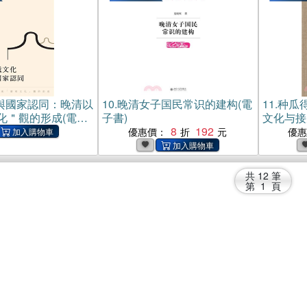
與國家認同：晚清以
10.
晚清女子国民常识的建构(電
11.
种瓜
化＂觀的形成(電子
子書)
文化与接
8
192
優惠價：
優
共
12
筆
第
1
頁