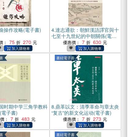
偷操作攻略(電子書)
4.
達志通欲：朝鮮漢語譯官與十
七至十九世紀的中朝關係(電子
75
270
書)
7
630
價：
優惠價：
書
書紐電子書
国时期中学三角学教科
8.
鼎革以文：清季革命与章太炎
(電子書)
“复古”的新文化运动(電子書)
7
483
7
273
惠價：
優惠價：
書
書紐電子書