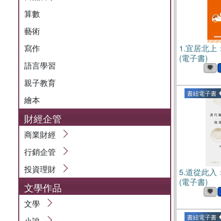
算數
藝術
寫作
1.
宜居北上
(電子書)
語言學習
親子教育
書紐電子書
繪本
財經企管
商業財經
行銷企管
投資理財
5.
道從此入
(電子書)
文學作品
文學
書紐電子書
小說