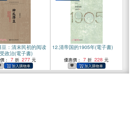
得豆：清末民初的阅读
12.
清帝国的1905年(電子書)
受政治(電子書)
7
277
7
228
惠價：
優惠價：