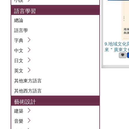
語言學習
總論
語言學
字典
9.
地域文化
來＂廣東文
中文
書)
日文
英文
其他東方語言
其他西方語言
藝術設計
建築
音樂