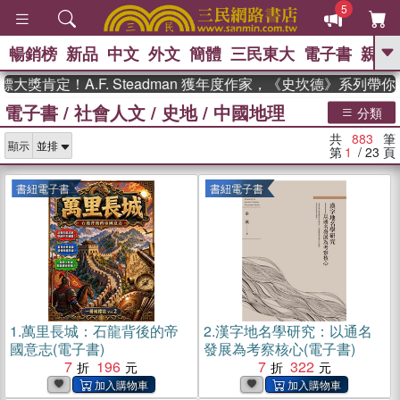
5
暢銷榜
新品
中文
外文
簡體
三民東大
電子書
親子
GO
定！A.F. Steadman 獲年度作家，《史坎德》系列帶你踏上
電子書
/
社會人文
/
史地
/
中國地理
、
熱搜：
東野圭吾
高希均教授回憶錄
分類
、
、
、
The Odyssey
父親節
如果歷
共
883
筆
、
、
顯示
史是一群喵
暑期推薦
國際布克
第
1
/ 23
頁
、
、
獎 臺灣漫遊錄
方念華
台灣的李
、
、
登輝時代
數學女孩：黎曼猜想
書紐電子書
書紐電子書
偉大的迷走神經
1.
萬里長城：石龍背後的帝
2.
漢字地名學研究：以通名
國意志(電子書)
發展為考察核心(電子書)
7
196
7
322