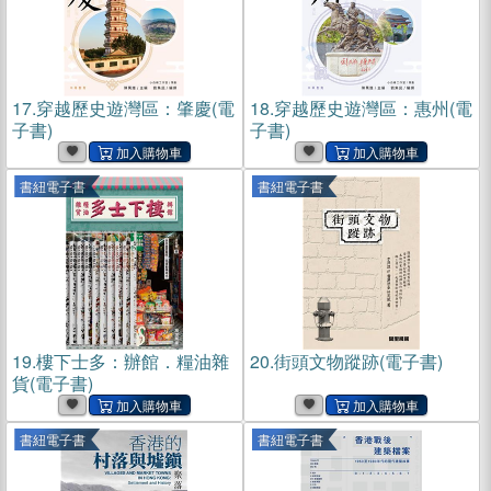
17.
穿越歷史遊灣區：肇慶(電
18.
穿越歷史遊灣區：惠州(電
子書)
子書)
書紐電子書
書紐電子書
19.
樓下士多：辦館．糧油雜
20.
街頭文物蹤跡(電子書)
貨(電子書)
書紐電子書
書紐電子書