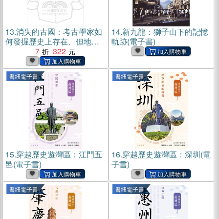
13.
消失的古國：考古學家如
14.
新九龍：獅子山下的記憶
何發掘歷史上存在、但地理
軌跡(電子書)
上消失的 36 個國家(電子書)
7
322
書紐電子書
書紐電子書
15.
穿越歷史遊灣區：江門五
16.
穿越歷史遊灣區：深圳(電
邑(電子書)
子書)
書紐電子書
書紐電子書