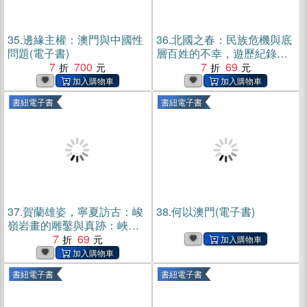
35.
邊緣主權：澳門與中國性
36.
北國之春：民族危機與底
問題(電子書)
層百姓的不幸，遊歷紀錄下
7
700
的沉重憂國之心【純有聲】
7
69
(電子書)
書紐電子書
書紐電子書
37.
賀蘭雄姿，寧夏訪古：峻
38.
何以澳門(電子書)
嶺岩畫的雕鑿與真跡：峽谷
大漠×清真禮拜×民居聚落×口
7
69
弦樂器×羊肉小吃，黃沙碧水
蒼茫遼闊，探索西北風物的
書紐電子書
書紐電子書
奇觀【純有聲】(電子書)