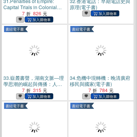
31.
Penalties of Empire:
32.
香港電話：早期電話史與
Capital Trials in Colonial
原理(電子書)
Hong Kong(電子書)
7
826
書紐電子書
書紐電子書
33.
嶽麓書聲，湖南文脈―理
34.
危機中現轉機：晚清廣府
學思潮的崛起與傳播：人物
移民與國家(電子書)
群像×遺跡考察×學術發展×觀
7
315
7
784
念演變，從上古至近代，推
動歷史進程的湘楚氣魄(電子
書紐電子書
書紐電子書
書)