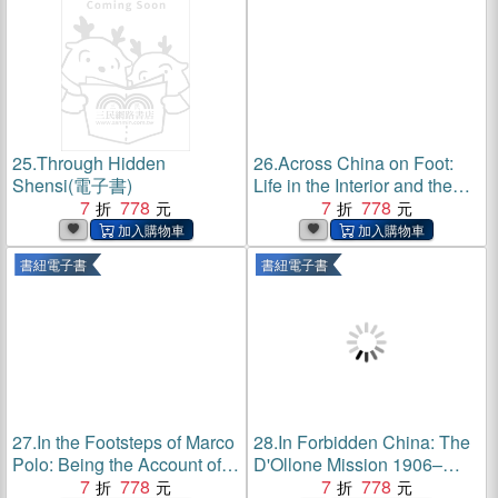
25.
Through Hidden
26.
Across China on Foot:
Shensi(電子書)
Life in the Interior and the
7
778
Reform Movement(電子書)
7
778
書紐電子書
書紐電子書
27.
In the Footsteps of Marco
28.
In Forbidden China: The
Polo: Being the Account of a
D'Ollone Mission 1906–
Journey Overland from
7
778
1909; China—Tibet—
7
778