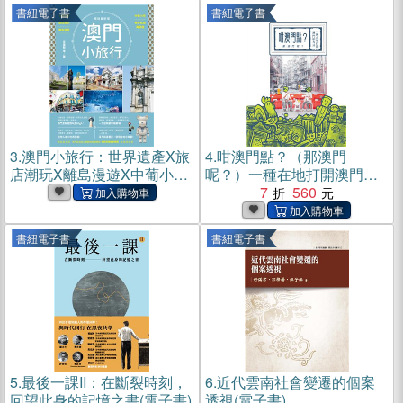
書紐電子書
書紐電子書
3.
澳門小旅行：世界遺產X旅
4.
咁澳門點？（那澳門
店潮玩X離島漫遊X中葡小吃
呢？）一種在地打開澳門的
X巷弄私旅再發現(電子書)
方式(電子書)
7
560
書紐電子書
書紐電子書
5.
最後一課II：在斷裂時刻，
6.
近代雲南社會變遷的個案
回望此身的記憶之書(電子書)
透視(電子書)