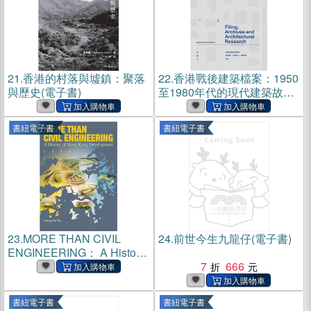
21.
香港的村落與墟鎮：聚落
22.
香港戰後建築檔案：1950
與歷史(電子書)
至1980年代的現代建築故事
(電子書)
書紐電子書
書紐電子書
23.
MORE THAN CIVIL
24.
前世今生九龍仔(電子書)
ENGINEERING： A History
of Hong Kong Development
7
666
2004-2024(電子書)
書紐電子書
書紐電子書