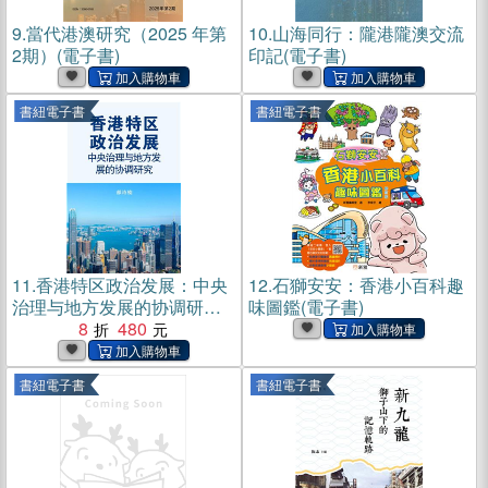
9.
當代港澳研究（2025 年第
10.
山海同行：隴港隴澳交流
2期）(電子書)
印記(電子書)
書紐電子書
書紐電子書
11.
香港特区政治发展：中央
12.
石獅安安：香港小百科趣
治理与地方发展的协调研究
味圖鑑(電子書)
(電子書)
8
480
書紐電子書
書紐電子書