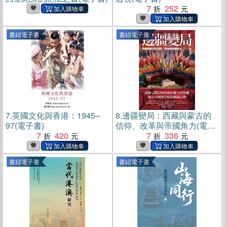
7
252
書紐電子書
書紐電子書
7.
英國文化與香港：1945–
8.
邊疆變局：西藏與蒙古的
97(電子書)
信仰、改革與帝國角力(電子
7
420
書)
7
336
書紐電子書
書紐電子書