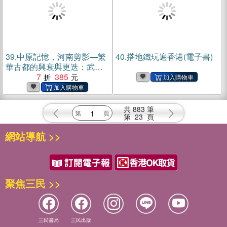
39.
中原記憶，河南剪影―繁
40.
搭地鐵玩遍香港(電子書)
華古都的興衰與更迭：武學
拳法×密檐磚塔×汝瓷汴繡×漕
7
385
運四河×道口燒雞，黃河波濤
滾滾東流，探索華夏文明的
起點(電子書)
共
883
筆
第
23
頁
網站導航 >>
聚焦三民 >>
三民書局
三民出版