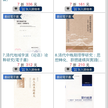
7
336
7
161
書紐電子書
書紐電子書
7.
清代地域学派《论语》诠
8.
清代中晚期理學研究：思
释研究(電子書)
想轉化、群體建構與實踐(電
7
312
子書)
7
210
書紐電子書
書紐電子書