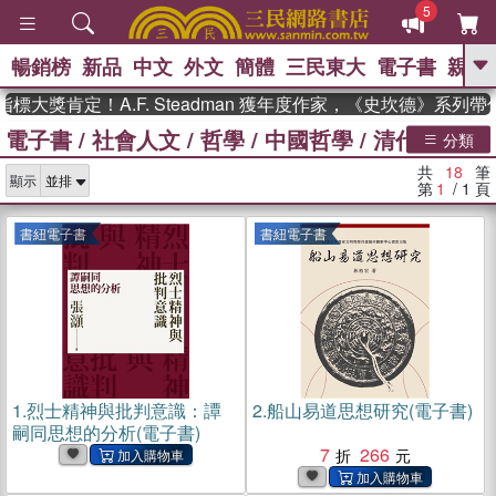
5
暢銷榜
新品
中文
外文
簡體
三民東大
電子書
親子
GO
獎肯定！A.F. Steadman 獲年度作家，《史坎德》系列帶你
電子書
/
社會人文
/
哲學
/
中國哲學
/
清代哲學
、
熱搜：
東野圭吾
高希均教授回憶錄
分類
、
、
、
The Odyssey
父親節
花開錦
共
18
筆
、
、
、
顯示
繡
暑期推薦
方念華
台灣的
第
1
/ 1
頁
、
李登輝時代
數學女孩：黎曼猜想
、
、
偉大的迷走神經
如果歷史是一
書紐電子書
書紐電子書
、
群喵
臺灣漫遊錄
1.
烈士精神與批判意識：譚
2.
船山易道思想研究(電子書)
嗣同思想的分析(電子書)
7
266