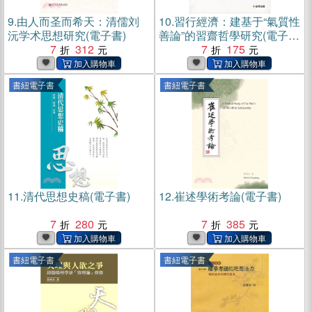
9.
由人而圣而希天：清儒刘
10.
習行經濟：建基于“氣質性
沅学术思想研究(電子書)
善論”的習齋哲學研究(電子
7
312
書)
7
175
書紐電子書
書紐電子書
11.
清代思想史稿(電子書)
12.
崔述學術考論(電子書)
7
280
7
385
書紐電子書
書紐電子書