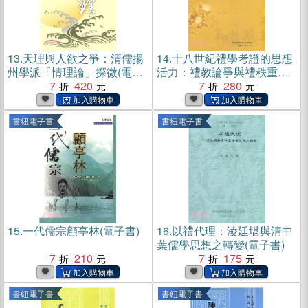
13.
天理與人欲之爭：清儒揚
14.
十八世紀禮學考證的思想
州學派「情理論」探微(電子
活力：禮教論爭與禮秩重省
書)
7
420
(電子書)
7
280
書紐電子書
書紐電子書
15.
一代儒宗顧亭林(電子書)
16.
以禮代理：淩廷堪與清中
葉儒學思想之轉變(電子書)
7
210
7
175
書紐電子書
書紐電子書