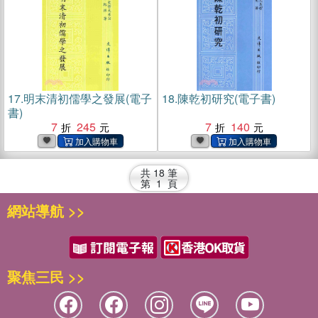
17.
明末清初儒學之發展(電子
18.
陳乾初研究(電子書)
書)
7
245
7
140
共
18
筆
第
1
頁
網站導航 >>
聚焦三民 >>