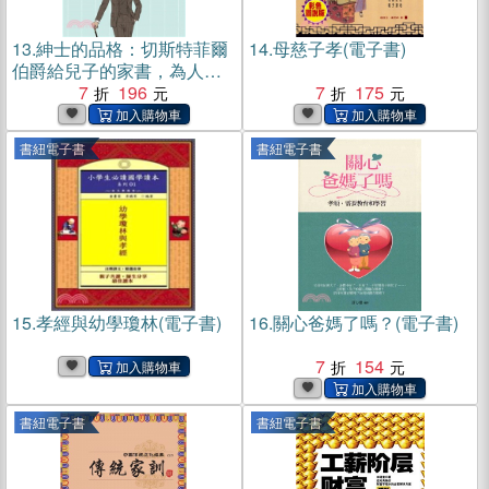
13.
紳士的品格：切斯特菲爾
14.
母慈子孝(電子書)
伯爵給兒子的家書，為人生
打底的64個重要建議(電子書)
7
196
7
175
書紐電子書
書紐電子書
15.
孝經與幼學瓊林(電子書)
16.
關心爸媽了嗎？(電子書)
7
154
書紐電子書
書紐電子書