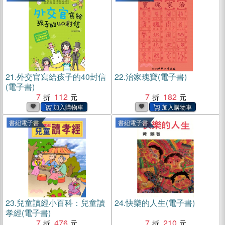
21.
外交官寫給孩子的40封信
22.
治家瑰寶(電子書)
(電子書)
7
112
7
182
書紐電子書
書紐電子書
23.
兒童讀經小百科：兒童讀
24.
快樂的人生(電子書)
孝經(電子書)
7
476
7
210