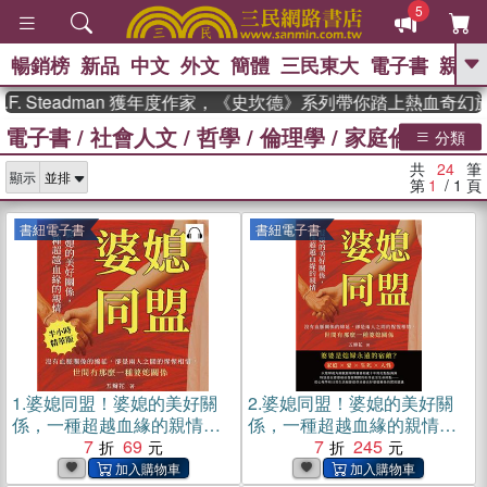
5
暢銷榜
新品
中文
外文
簡體
三民東大
電子書
親子
GO
 Steadman 獲年度作家，《史坎德》系列帶你踏上熱血奇幻旅程
電子書
/
社會人文
/
哲學
/
倫理學
/
家庭倫理
、
熱搜：
東野圭吾
高希均教授回憶錄
分類
、
、
、
The Odyssey
父親節
如果歷
共
24
筆
、
、
顯示
史是一群喵
暑期推薦
國際布克
第
1
/ 1
頁
、
、
獎 臺灣漫遊錄
方念華
台灣的李
、
、
登輝時代
數學女孩：黎曼猜想
書紐電子書
書紐電子書
偉大的迷走神經
1.
婆媳同盟！婆媳的美好關
2.
婆媳同盟！婆媳的美好關
係，一種超越血緣的親情：
係，一種超越血緣的親情：
沒有血脈關係的綿延，卻是
7
69
沒有血脈關係的綿延，卻是
7
245
兩人之間的惺惺相惜，世間
兩人之間的惺惺相惜，世間