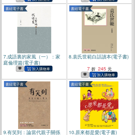
書紐電子書
書紐電子書
7.
成語裏的家風（一）：家
8.
袁氏世範白話讀本(電子書)
庭倫理篇(電子書)
7
245
書紐電子書
書紐電子書
9.
有笑到：論當代親子關係
10.
原來都是愛(電子書)