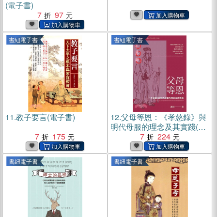
(電子書)
7
97
書紐電子書
書紐電子書
11.
教子要言(電子書)
12.
父母等恩：《孝慈錄》與
明代母服的理念及其實踐(電
7
175
子書)
7
224
書紐電子書
書紐電子書