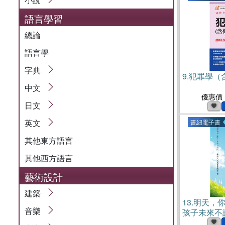
語言學習
總論
語言學
字典
9.
犯罪學（含
中文
優惠價
日文
英文
書紐電子書
其他東方語言
其他西方語言
藝術設計
建築
13.
明天，
音樂
孩子未來不設