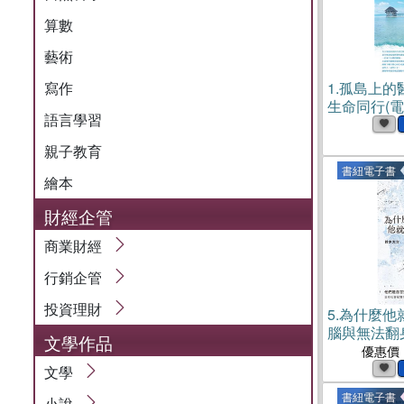
算數
藝術
寫作
1.
孤島上的
生命同行(電
語言學習
親子教育
書紐電子書
繪本
財經企管
商業財經
行銷企管
投資理財
5.
為什麼他
腦與無法翻
文學作品
書)
優惠價
文學
書紐電子書
小說