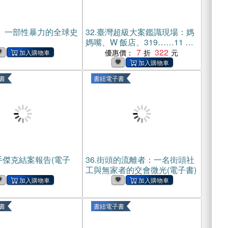
： 一部性暴力的全球史
32.
臺灣超級大案鑑識現場：媽
媽嘴、W 飯店、319……11 件
轟動臺灣的大案，記者、警
7
322
優惠價：
察、街頭巷尾都在談論，真相
是？鑑識專家用獨家照片解讀
書
書紐電子書
現場。(電子書)
手傑克結案報告(電子
36.
街頭的流離者：一名街頭社
工與無家者的交會微光(電子書)
書
書紐電子書