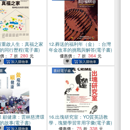
所重啟人生：真福之家
12.
葬送的福利年（金）：台灣
的同行歷程(電子書)
年金改革的挑戰與解答(電子書)
7
280
7
364
惠價：
優惠價：
書
書紐電子書
保 顧健康：雲林慈濟環
16.
出塊研究室：YO質英語教
的故事(電子書)
學，塊樂學習常用字彙(電子書)
75
338
優惠價：