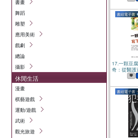
書畫
舞蹈
書紐電子書
雕塑
應用美術
戲劇
總論
17.
一顆豆
攝影
奇：從醫護
初衷不改二十
休閒生活
漫畫
書紐電子書
棋藝遊戲
運動/遊戲
武術
觀光旅遊