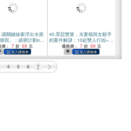
！讓關鍵線索浮出水面
40.
罪惡雙簧，夫妻檔與女殺手
側寫」：縝密計劃or
的案件解謎：10起雙人行凶×7
？單獨行動or存在共
7
69
位殘暴惡女×2樁未解懸案，從
7
69
惠價：
優惠價：
體特徵反推凶手喜
搭檔身上找到歸屬感，支撐她
專家必備的高端心理
們踏上謀殺的不歸路【純有
有聲】(電子書)
聲】(電子書)
4
5
6
7