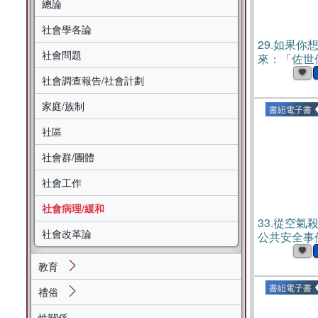
總論
社會學各論
29.
如果你
社會問題
來：「佐世
件」背後，
社會調查報告/社會計劃
的問題(電子
家庭/族制
書紐電子書
社區
社會群/團體
社會工作
社會病理/緩和
33.
從空氣
社會改革論
公共安全事
與省思(電子
教育
書紐電子書
禮俗
性關係