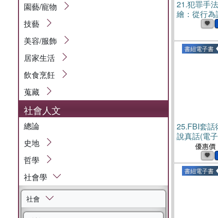
21.
犯罪手法
園藝/寵物
繪：從行為
技藝
者思維，揭
碼的專業實
美容/服飾
書紐電子書
居家生活
飲食烹飪
蒐藏
社會人文
總論
25.
FBI套
說真話(電子
史地
優惠價
哲學
書紐電子書
社會學
社會