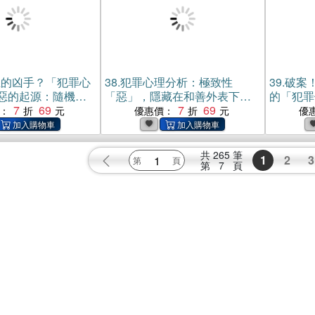
正的凶手？「犯罪心
38.
犯罪心理分析：極致性
39.
破案
惡的起源：隨機砍
「惡」，隱藏在和善外表下的
的「犯罪
童、擄人勒贖、毒
7
69
殺心：刑具虐待、肢解屍體、
7
69
臨時起意
：
優惠價：
優
超過30樁刑案解
食用愛人……讓時代被陰影籠
犯？從屍
他們會「被」變成
罩，史上最惡名昭彰的29位連
好，刑偵
純有聲】(電子書)
環殺手！【純有聲】(電子書)
技術【純
共
265
筆
1
2
3
第
7
頁