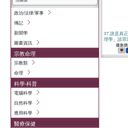
政治/法律/軍事
傳記
新聞學
37.
誰是真
理學」談罪
圖書資訊
人、弒夫虐
優惠價
害同儕……
宗教命理
析，為什麼
殺人犯？【
宗教類
命理
科學‧科普
電腦科學
自然科學
應用科學
醫療保健