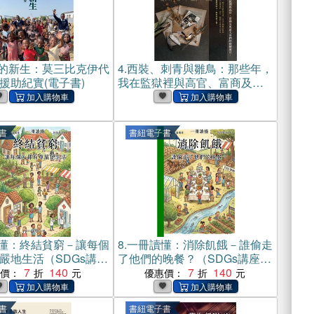
的新生：莫三比克伊代
4.
西裝、刺青與雛鳥：那些年，
援助紀實(電子書)
我在監獄裡與高官、富商及黑
道大哥們的救贖歲月(電子書)
書
書紐電子書
懂：終結貧窮－讓每個
8.
一冊讀懂：消除飢餓－誰偷走
嚴地生活（SDGs講座
了他們的晚餐？（SDGs講座第
(電子書)
7
140
03冊）(電子書)
7
140
惠價：
優惠價：
書
書紐電子書