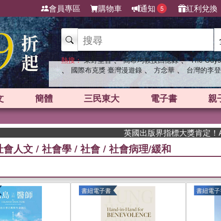
會員專區
購物車
通知
紅利兌換
5
、
、
熱搜：
東野圭吾
高希均教授回憶錄
The Odys
、
、
、
國際布克獎 臺灣漫遊錄
方念華
台灣的李登
文
簡體
三民東大
電子書
親
英國出版界指標大獎肯定！A.F. Ste
社會人文
/
社會學
/
社會
/
社會病理/緩和
書紐電子書
書紐電子