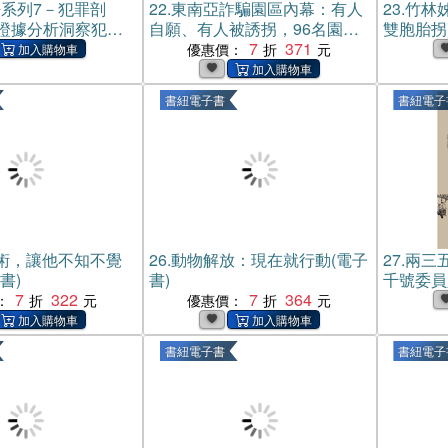
系列7－犯罪剖
22.
東南亞詐騙園區內幕：有人
23.
竹林
證據分析洞察犯罪
自願、有人被誘拐，96名園區
雙胞胎拐
開犯罪現場行為密
工作者，揭發殺豬盤、殺魚
7
371
實故事(
優惠價：
證指南(電子書)
盤、AI深偽詐騙的勾結與真
相。(電子書)
書紐電子書
書紐電子
話術，讓他不知不覺
26.
動物解放：現在就行動(電子
27.
兩三
書)
書)
千號委員
7
322
7
364
：
優惠價：
書紐電子書
書紐電子