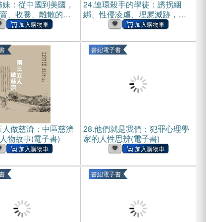
姊妹：從中國到美國，
24.
連環殺手的學徒：誘拐綑
賣、收養、離散的真
綁、性侵凌虐、埋屍滅跡，休
電子書)
士頓最凶殘殺人魔與青少年共
犯的罪惡行徑實錄(電子書)
書
書紐電子書
五人做慈濟：中區慈濟
28.
他們就是我們：犯罪心理學
人物故事(電子書)
家的人性思辨(電子書)
書
書紐電子書