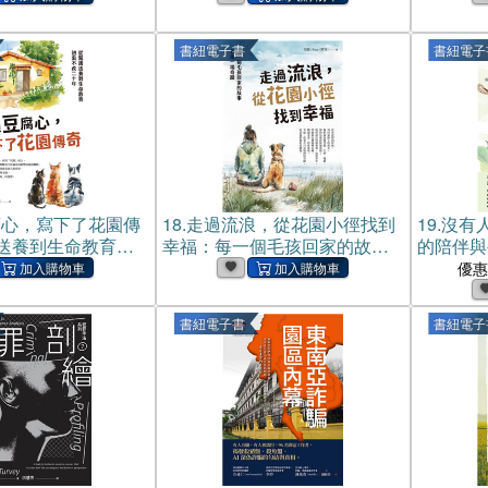
書紐電子書
書紐電子
腐心，寫下了花園傳
18.
走過流浪，從花園小徑找到
19.
沒有
送養到生命教育，
幸福：每一個毛孩回家的故
的陪伴與
年(電子書)
事，都像一場奇蹟(電子書)
優
書紐電子書
書紐電子