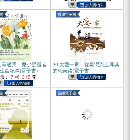
書
書紐電子書
人等過我：兒少照護者
20.
大愛一家：從臺灣到土耳其
生命紀事(電子書)
的慈善路(電子書)
7
315
惠價：
書
書紐電子書