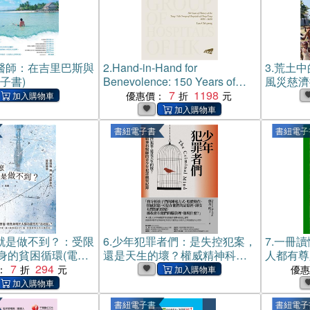
醫師：在吉里巴斯與
2.
Hand‑in‑Hand for
3.
荒土中
子書)
Benevolence: 150 Years of
風災慈濟
History of the Tung Wah Group
7
1198
優惠價：
of Hospitals of Hong Kong
1870–2020(電子書)
書紐電子書
書紐電子
就是做不到？：受限
6.
少年犯罪者們：是失控犯案，
7.
一冊讀
身的貧困循環(電子
還是天生的壞？權威精神科醫
人都有尊
7
294
師的青少年犯罪觀察紀錄(電子
第02冊）
：
優
書)
書紐電子書
書紐電子