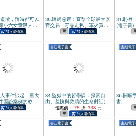
想道歉，隨時都可以
30.
暗網惡帝：直擊全球最大器
31.
恥辱
保小六女童殺人事
官交易、毒品走私、軍火買賣
(電子書)
那些大人無法回答
帝國絲路偵查全紀錄(電子書)
書)
書紐電子書
書紐電子
殺人事件談起，重大
34.
監獄中的哲學課：探索自
35.
開膛
件團訟案例的教訓
由、羞愧與救贖的生命對話(電
書)
書)
子書)
75
338
優惠價：
書紐電子書
書紐電子