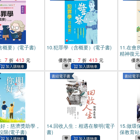
概要）(電子書)
10.
犯罪學（含概要）(電子書)
11.
在會
精神復元
7
413
7
413
：
優惠價：
優
書紐電子書
書紐電子
你好：慈濟獎助學，
14.
回收人生：相遇在黎明(電子
15.
做環
限(電子書)
書)
保教育站