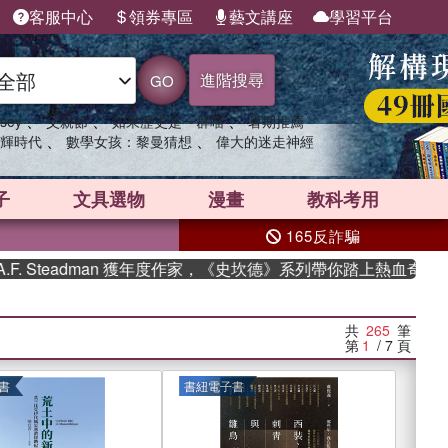
客服中心
領券專區
藝文講座
學習平台
進階搜尋
GO
、
、
、
sey
父親節
如果歷史是一群喵
暑期推薦
、
、
輝時代
數學女孩：黎曼猜想
偉大的迷走神經
子
文具選物
漫畫
教科考用
165反詐騙
adman 獲年度作家，《史坎德》系列帶你踏上熱血奇幻旅程
共
265
筆
第
1
/ 7
頁
書
書紐電子書