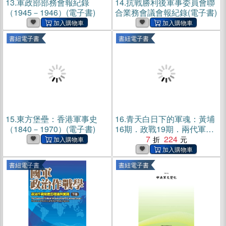
13.
軍政部部務會報紀錄
14.
抗戰勝利後軍事委員會聯
（1945－1946）(電子書)
合業務會議會報紀錄(電子書)
書紐電子書
書紐電子書
15.
東方堡壘：香港軍事史
16.
青天白日下的軍魂：黃埔
（1840－1970）(電子書)
16期．政戰19期．兩代軍人
魂(電子書)
7
224
書紐電子書
書紐電子書