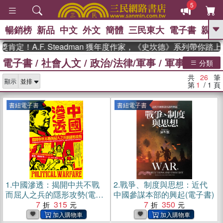
5
暢銷榜
新品
中文
外文
簡體
三民東大
電子書
親子
GO
！A.F. Steadman 獲年度作家，《史坎德》系列帶你踏上熱
電子書
/
社會人文
/
政治/法律/軍事
/
軍事
/
軍制
、
熱搜：
東野圭吾
高希均教授回憶錄
分類
、
、
、
The Odyssey
父親節
如果歷
共
26
筆
、
、
顯示
史是一群喵
暑期推薦
國際布克
第
1
/ 1
頁
、
、
獎 臺灣漫遊錄
方念華
台灣的李
、
、
登輝時代
數學女孩：黎曼猜想
書紐電子書
書紐電子書
偉大的迷走神經
1.
中國滲透：揭開中共不戰
2.
戰爭、制度與思想：近代
而屈人之兵的隱形攻勢(電子
中國參謀本部的興起(電子書)
書)
7
315
7
350