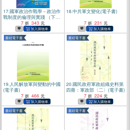
17.
國軍政治作戰學－政治作
18.
中共軍文變化(電子書)
戰制度的倫理與實踐 （下
冊）(電子書)
7
343
7
231
書紐電子書
書紐電子書
19.
人民解放軍與變動的中國
20.
國民政府軍政組織史料第
(電子書)
四冊：軍政部〈二〉(電子書)
7
466
7
224
書紐電子書
書紐電子書