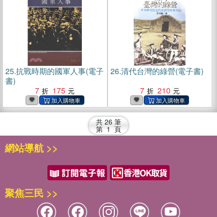
25.
抗戰時期的國軍人事(電子
26.
清代台灣的綠營(電子書)
書)
7
175
7
210
共
26
筆
第
1
頁
網站導航 >>
聚焦三民 >>