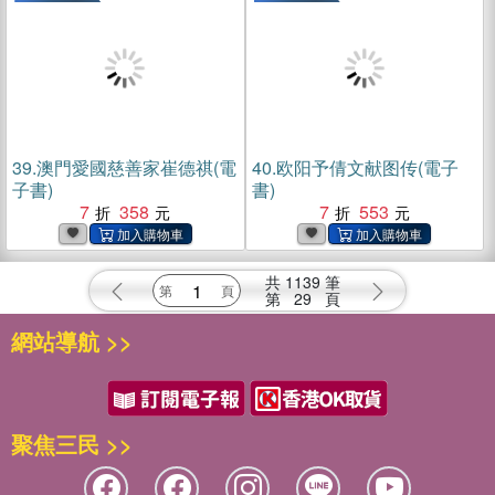
39.
澳門愛國慈善家崔德祺(電
40.
欧阳予倩文献图传(電子
子書)
書)
7
358
7
553
共
1139
筆
第
29
頁
網站導航 >>
聚焦三民 >>