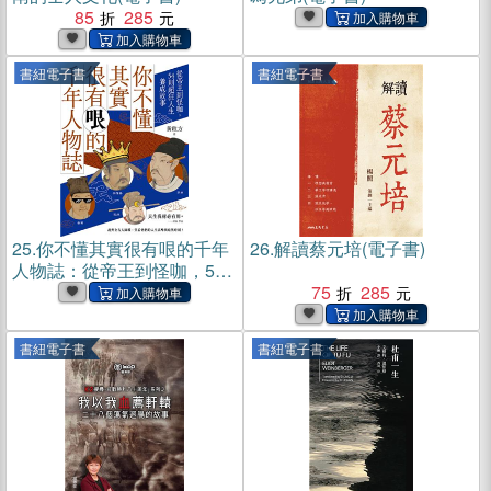
85
285
書紐電子書
書紐電子書
25.
你不懂其實很有哏的千年
26.
解讀蔡元培(電子書)
人物誌：從帝王到怪咖，54
則超狂人生養成故事(電子書)
75
285
書紐電子書
書紐電子書