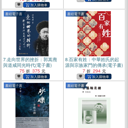
書紐電子書
書紐電子書
7.
走向世界的挫折：郭嵩燾
8.
百家有姓：中華姓氏的起
與道咸同光時代(電子書)
源與宗族家門的傳承(電子書)
75
375
7
294
書紐電子書
書紐電子書