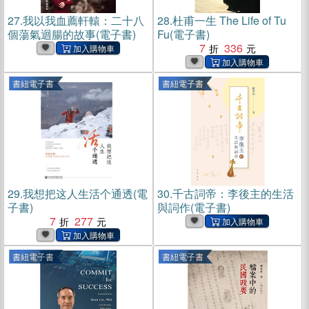
27.
我以我血薦軒轅：二十八
28.
杜甫一生 The Life of Tu
個蕩氣迴腸的故事(電子書)
Fu(電子書)
7
336
書紐電子書
書紐電子書
29.
我想把这人生活个通透(電
30.
千古詞帝：李後主的生活
子書)
與詞作(電子書)
7
277
書紐電子書
書紐電子書