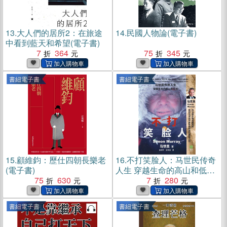
13.
大人們的居所2：在旅途
14.
民國人物論(電子書)
中看到藍天和希望(電子書)
7
364
75
345
書紐電子書
書紐電子書
15.
顧維鈞：歷仕四朝長樂老
16.
不打笑脸人：马世民传奇
(電子書)
人生 穿越生命的高山和低谷
75
630
(電子書)
7
280
書紐電子書
書紐電子書