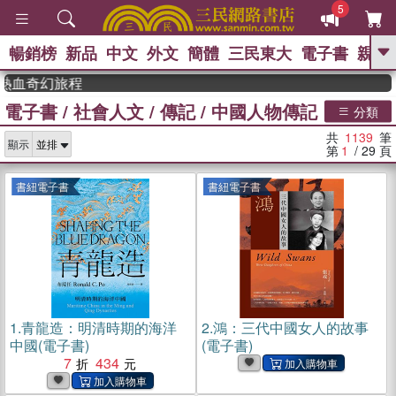
5
暢銷榜
新品
中文
外文
簡體
三民東大
電子書
親子
GO
幻旅程
電子書
/
社會人文
/
傳記
/
中國人物傳記
、
熱搜：
東野圭吾
高希均教授回憶錄
分類
、
、
、
The Odyssey
父親節
如果歷
共
1139
筆
、
、
顯示
史是一群喵
暑期推薦
國際布克
第
1
/ 29
頁
、
、
獎 臺灣漫遊錄
方念華
台灣的李
、
、
登輝時代
數學女孩：黎曼猜想
書紐電子書
書紐電子書
偉大的迷走神經
1.
青龍造：明清時期的海洋
2.
鴻：三代中國女人的故事
中國(電子書)
(電子書)
7
434