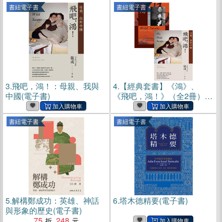
書紐電子書
書紐電子書
3.
飛吧，鴻！：母親、我與
4.
【經典套書】《鴻》、
中國(電子書)
《飛吧，鴻！》（全2冊）
(電子書)
書紐電子書
書紐電子書
5.
解構鄭成功：英雄、神話
6.
塔木德精要(電子書)
與形象的歷史(電子書)
75
248