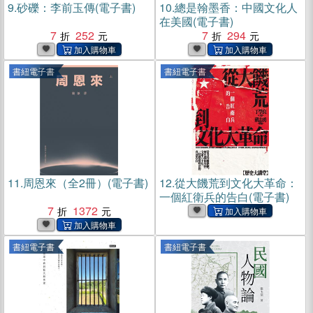
9.
砂礫：李前玉傳(電子書)
10.
總是翰墨香：中國文化人
在美國(電子書)
7
252
7
294
書紐電子書
書紐電子書
11.
周恩來（全2冊）(電子書)
12.
從大饑荒到文化大革命：
一個紅衛兵的告白(電子書)
7
1372
書紐電子書
書紐電子書