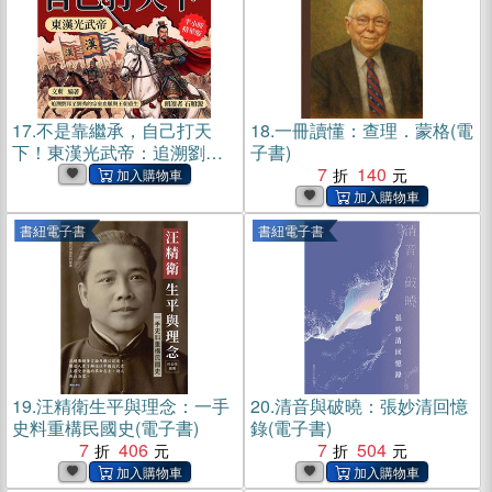
17.
不是靠繼承，自己打天
18.
一冊讀懂：查理．蒙格(電
下！東漢光武帝：追溯劉邦
子書)
至劉秀的宗室血脈與王朝重
7
140
生【純有聲】(電子書)
書紐電子書
書紐電子書
19.
汪精衛生平與理念：一手
20.
清音與破曉：張妙清回憶
史料重構民國史(電子書)
錄(電子書)
7
406
7
504