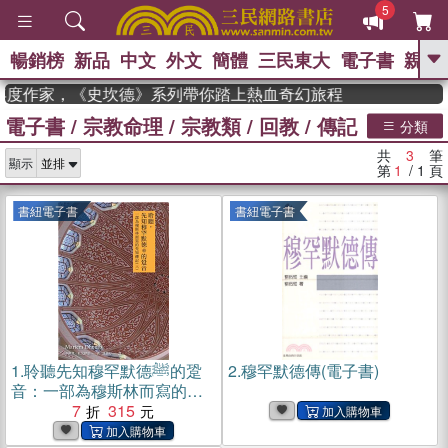
5
暢銷榜
新品
中文
外文
簡體
三民東大
電子書
親子
GO
n 獲年度作家，《史坎德》系列帶你踏上熱血奇幻旅程
電子書
/
宗教命理
/
宗教類
/
回教
/
傳記
、
熱搜：
東野圭吾
高希均教授回憶錄
分類
、
、
、
The Odyssey
父親節
如果歷
共
3
筆
、
、
顯示
史是一群喵
暑期推薦
國際布克
第
1
/ 1
頁
、
、
獎 臺灣漫遊錄
方念華
台灣的李
、
、
登輝時代
數學女孩：黎曼猜想
書紐電子書
書紐電子書
偉大的迷走神經
1.
聆聽先知穆罕默德ﷺ的跫
2.
穆罕默德傳(電子書)
音：一部為穆斯林而寫的先
知傳記（三）(電子書)
7
315