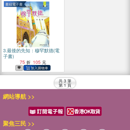
書紐電子書
3.
最後的先知：穆罕默德(電
子書)
75
105
共
3
筆
第
1
頁
網站導航 >>
聚焦三民 >>