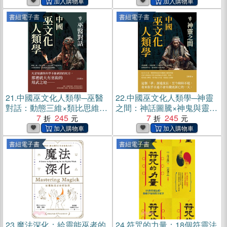
書紐電子書
書紐電子書
21.
中國巫文化人類學─巫醫
22.
中國巫文化人類學─神靈
對話：動態三維×類比思維×
之間：神話圖騰×神鬼與靈×
文化因緣×風水批判，由崇拜
7
245
巫術禁忌×心靈感應，由傳說
7
245
到審美，追尋原巫文化的轉
到考古，追尋原巫文化的現
嬗(電子書)
象(電子書)
書紐電子書
書紐電子書
23.
魔法深化：給靈能巫者的
24.
符咒的力量：18個符靈法