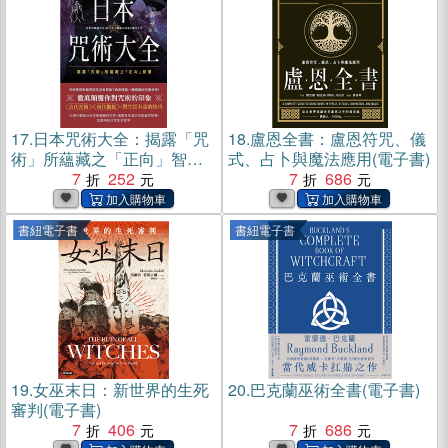
17.
日本咒術大全：揭露「咒
18.
盧恩全書：盧恩符咒、儀
術」所蘊藏之「正向」智慧
式、占卜與魔法應用(電子書)
(電子書)
7
252
7
686
書紐電子書
書紐電子書
19.
女巫末日：新世界的生死
20.
巴克蘭巫術全書(電子書)
審判(電子書)
7
406
7
686