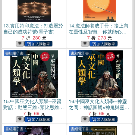
13.
實用符印魔法：打造屬於
14.
魔法師養成手冊：接上內
自己的成功符號(電子書)
在靈性及智慧，你就能心想
7
280
事成(電子書)
7
273
書紐電子書
書紐電子書
15.
中國巫文化人類學─巫醫
16.
中國巫文化人類學─神靈
對話：動態三維×類比思維×
之間：神話圖騰×神鬼與靈×
文化因緣×風水批判，由崇拜
7
69
巫術禁忌×心靈感應，由傳說
7
69
到審美，追尋原巫文化的轉
到考古，追尋原巫文化的現
嬗【純有聲】(電子書)
象【純有聲】(電子書)
書紐電子書
書紐電子書