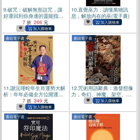
9.
破咒：破解無形詛咒，讓
10.
直覺巫力：讀懂萬物訊
好運回到你身邊的靈能指南
息，解放內在的巫(電子書)
(電子書)
7
266
書紐電子書
書紐電子書
11.
謝沅瑾蛇年生肖運勢大解
12.
咒術用語辭典：激發想像
析：年年必備全方位開運工
力，奇幻、神魔、架空、靈
具書！(電子書)
7
349
異創作必備(電子書)
書紐電子書
書紐電子書