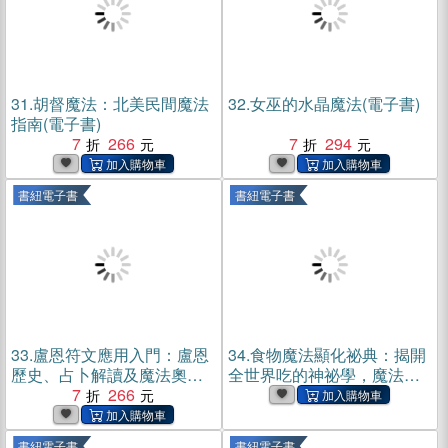
31.
胡督魔法：北美民間魔法
32.
女巫的水晶魔法(電子書)
指南(電子書)
7
266
7
294
書紐電子書
書紐電子書
33.
盧恩符文應用入門：盧恩
34.
食物魔法顯化祕典：揭開
歷史、占卜解讀及魔法奧義
全世界吃的神祕學，魔法師
(電子書)
7
266
都大感驚奇的食物魔力！(電
子書)
書紐電子書
書紐電子書