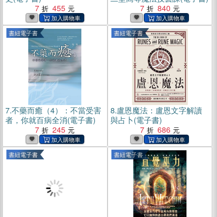
7
455
7
840
書紐電子書
書紐電子書
7.
不藥而癒（4）：不當受害
8.
盧恩魔法：盧恩文字解讀
者，你就百病全消(電子書)
與占卜(電子書)
7
245
7
686
書紐電子書
書紐電子書