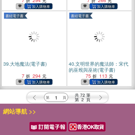
7
294
7
266
書紐電子書
書紐電子書
39.
大地魔法(電子書)
40.
文明世界的魔法師：宋代
的巫覡與巫術(電子書)
7
294
75
113
共
72
筆
第
2
頁
網站導航 >>