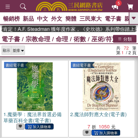
5
暢銷榜
新品
中文
外文
簡體
三民東大
電子書
親子
GO
.F. Steadman 獲年度作家，《史坎德》系列帶你踏上熱血奇
電子書
/
宗教命理
/
命理
/
術數
/
巫術/符咒
、
熱搜：
東野圭吾
高希均教授回憶錄
分類
、
、
、
The Odyssey
父親節
如果歷
共
72
筆
、
、
顯示
史是一群喵
暑期推薦
國際布克
第
1
/ 2
頁
、
、
獎 臺灣漫遊錄
方念華
台灣的李
、
、
登輝時代
數學女孩：黎曼猜想
書紐電子書
書紐電子書
偉大的迷走神經
1.
魔藥學：魔法界首選必備
2.
魔法師對應大全(電子書)
草藥百科全書(電子書)
7
1050