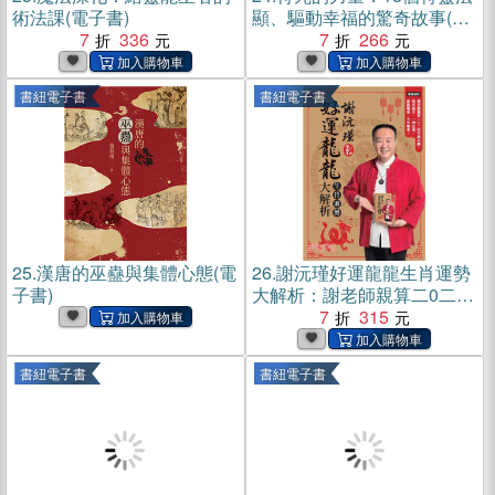
術法課(電子書)
顯、驅動幸福的驚奇故事(電
7
336
子書)
7
266
書紐電子書
書紐電子書
25.
漢唐的巫蠱與集體心態(電
26.
謝沅瑾好運龍龍生肖運勢
子書)
大解析：謝老師親算二0二四
年農民曆、流年流月，一書
7
315
在案，祥龍瑞氣，全年順
利！(電子書)
書紐電子書
書紐電子書