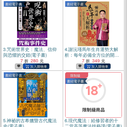
書紐電子書
書紐電子書
3.
咒術世界史：魔法、信仰
4.
謝沅瑾馬年生肖運勢大解
與恐懼的交錯(電子書)
析：每年必備全方位的開運
7
280
指南(電子書)
7
349
書紐電子書
限制級
書紐電子書
5.
神祕的古希臘暨古代魔法
6.
現代魔法：給修習者的十
史(電子書)
二堂高等魔法技藝課(電子書)