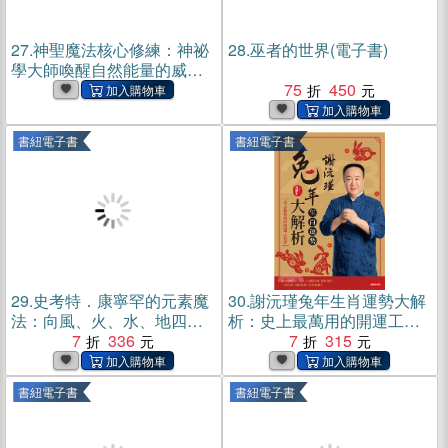
27.
神聖魔法核心修練：神祕
28.
巫者的世界(電子書)
學大師喚醒自然能量的威卡
經典(電子書)
75
450
書紐電子書
書紐電子書
29.
史考特．康寧罕的元素魔
30.
謝沅瑾兔年生肖運勢大解
法：向風、火、水、地四元
析：史上最萬用的開運工具
素借力(電子書)
7
336
書，謝老師親算二○二三年農
7
315
民曆、流年流月，一書在
案，揚眉兔氣，全年順利！
書紐電子書
書紐電子書
(電子書)