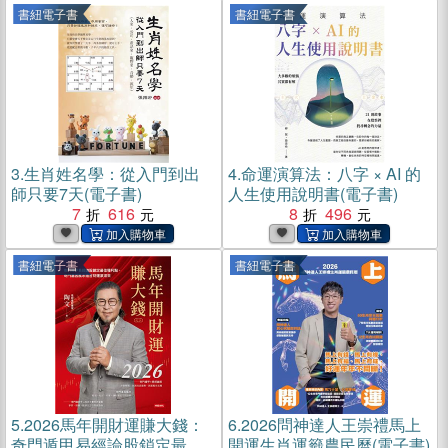
書紐電子書
書紐電子書
3.
生肖姓名學：從入門到出
4.
命運演算法：八字 × AI 的
師只要7天(電子書)
人生使用說明書(電子書)
7
616
8
496
書紐電子書
書紐電子書
5.
2026馬年開財運賺大錢：
6.
2026問神達人王崇禮馬上
奇門遁甲易經論股鎖定最佳
開運生肖運籤農民曆(電子書)