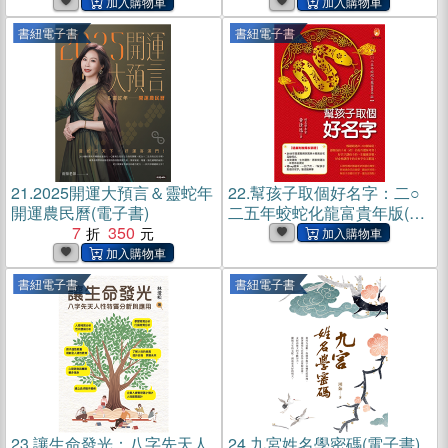
財運滾滾來(電子書)
書紐電子書
書紐電子書
21.
2025開運大預言＆靈蛇年
22.
幫孩子取個好名字：二○
開運農民曆(電子書)
二五年蛟蛇化龍富貴年版(電
7
350
子書)
書紐電子書
書紐電子書
23.
讓生命發光：八字先天人
24.
九宮姓名學密碼(電子書)