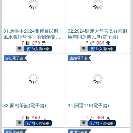
31.
詹惟中2024開運農民曆：
32.
2024開運大預言＆祥龍財
風水名師詹惟中的獨創開運
庫年開運農民曆(電子書)
書，全方位解析流年，讓你
7
279
7
336
2024年好運「龍」來，一路
生花！(電子書)
書紐電子書
書紐電子書
33.
面相筆記(電子書)
34.
開運119(電子書)
7
490
7
364
書紐電子書
書紐電子書