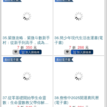
35.
紫微攻略．紫微斗數新手
36.
簡少年現代生活改運書(電
村：從新手到高手，成為命
子書)
理大師的解盤邏輯和訣竅！
7
350
7
266
(電子書)
書紐電子書
書紐電子書
37.
從零基礎開始學生命靈
38.
詹惟中2025開運農民曆
數：生命靈數教父帶你解讀
(電子書)