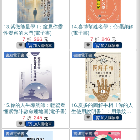
13.
紫微能量學 I：窺見你靈
14.
喜博幫姓名學：命理詳解
性覺察的大門(電子書)
(電子書)
7
266
7
246
書紐電子書
書紐電子書
15.
你的人生導航師：輕鬆看
16.
夏多的圖解手相〔你的人
懂紫微斗數命運地圖(電子書)
生使用說明書〕：用掌紋分
7
245
析8大運勢，讓你一眼就能看
透感情、財富甚至是未來！
(電子書)
書紐電子書
書紐電子書