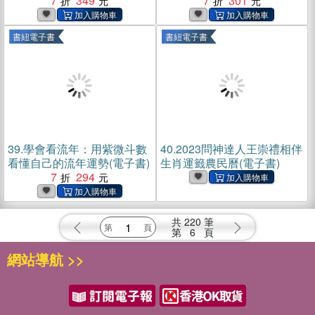
生日數字，破譯人生運勢的
7
349
7
301
關鍵密碼(電子書)
書紐電子書
書紐電子書
39.
學會看流年：用紫微斗數
40.
2023問神達人王崇禮相伴
看懂自己的流年運勢(電子書)
生肖運籤農民曆(電子書)
7
294
共
220
筆
第
6
頁
網站導航 >>