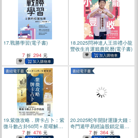
17.
戰勝學習(電子書)
18.
2025問神達人王崇禮小龍
豐收生肖運籤農民曆(電子書)
7
294
書紐電子書
書紐電子書
19.
紫微攻略．牌卡占卜：紫
20.
2025蛇年開財運賺大錢：
微斗數占卦50問＋星曜解密
奇門遁甲易經論股鎖定最佳
(電子書)
7
476
獲利點，奇門基因風水造吉
7
364