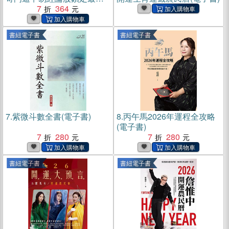
獲利點，奇門基因風水造吉
7
364
財運滾滾來(電子書)
書紐電子書
書紐電子書
7.
紫微斗數全書(電子書)
8.
丙午馬2026年運程全攻略
(電子書)
7
280
7
280
書紐電子書
書紐電子書