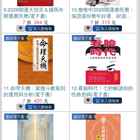
9.
2026開運大預言＆躍馬年
10.
詹惟中2026開運農民曆：
開運農民曆(電子書)
保證讓你整年好運、財源快
7
364
馬加鞭一直來！(電子書)
7
315
書紐電子書
書紐電子書
11.
命理天機：紫微斗數規則
12.
看臉時代！七秒解讀你的
的運用與分析(電子書)
性格密碼(電子書)
7
420
書紐電子書
書紐電子書