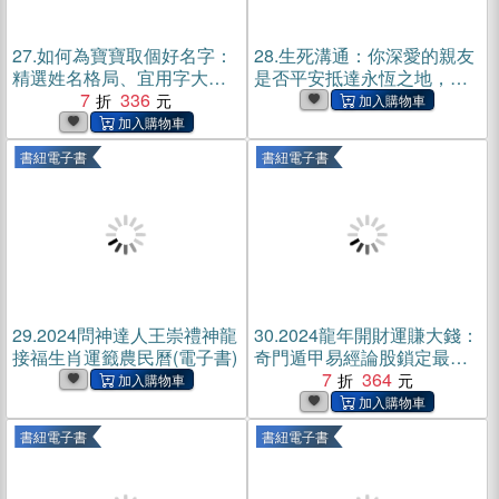
27.
如何為寶寶取個好名字：
28.
生死溝通：你深愛的親友
精選姓名格局、宜用字大全
是否平安抵達永恆之地，揭
一次收錄！第1本真正的取名
7
336
開靈界接觸和靈覺啟發的面
秘笈(電子書)
紗！【純有聲】(電子書)
書紐電子書
書紐電子書
29.
2024問神達人王崇禮神龍
30.
2024龍年開財運賺大錢：
接福生肖運籤農民曆(電子書)
奇門遁甲易經論股鎖定最佳
獲利點，奇門基因風水造吉
7
364
財運滾滾來(電子書)
書紐電子書
書紐電子書