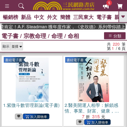
5
暢銷榜
新品
中文
外文
簡體
三民東大
電子書
親子
GO
.F. Steadman 獲年度作家，《史坎德》系列帶你踏上熱血
電子書
/
宗教命理
/
命理
/
命相
、
熱搜：
東野圭吾
高希均教授回憶錄
分類
、
、
、
The Odyssey
父親節
如果歷
共
220
筆
、
、
顯示
史是一群喵
暑期推薦
國際布克
第
1
/ 6
頁
、
、
獎 臺灣漫遊錄
方念華
台灣的李
、
、
登輝時代
數學女孩：黎曼猜想
書紐電子書
書紐電子書
偉大的迷走神經
1.
紫微斗數管理新論(電子書)
2.
醫美開運人相學：解鎖感
情、事業、財富、健康，開
啟好命人生(電子書)
7
315