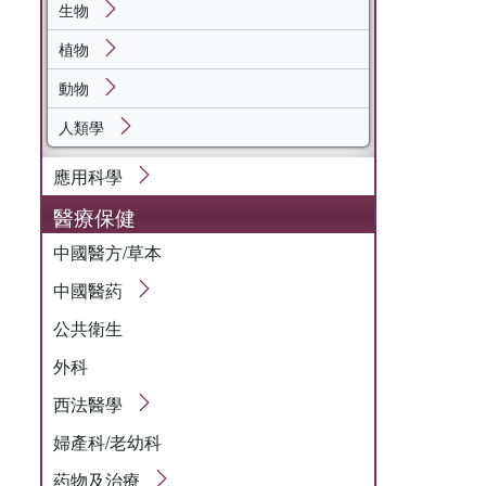
生物
植物
動物
人類學
應用科學
醫療保健
中國醫方/草本
中國醫葯
公共衛生
外科
西法醫學
婦產科/老幼科
葯物及治療