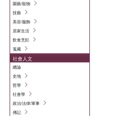
園藝/寵物
技藝
美容/服飾
居家生活
飲食烹飪
蒐藏
社會人文
總論
史地
哲學
社會學
政治/法律/軍事
傳記