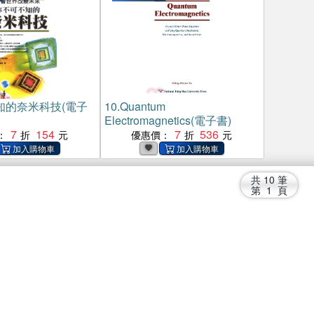
知的奈米科技(電子
10.
Quantum
Electromagnetics(電子書)
7
154
7
536
：
優惠價：
共
10
筆
第
1
頁