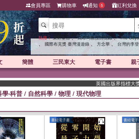
會員專區
購物車
通知
紅利兌換
5
、
、
熱搜：
東野圭吾
高希均教授回憶錄
The Odys
、
、
、
國際布克獎 臺灣漫遊錄
方念華
台灣的李登
文
簡體
三民東大
電子書
親
英國出版界指標大獎肯定！A.F
科學‧科普
/
自然科學
/
物理
/
現代物理
書紐電子書
書紐電子