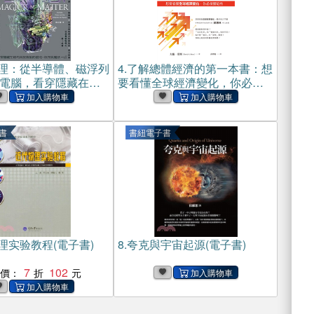
理：從半導體、磁浮列
4.
了解總體經濟的第一本書：想
電腦，看穿隱藏在現
要看懂全球經濟變化，你必須
後的混沌、秩序與魔
懂這些(電子書)
)
書
書紐電子書
理实验教程(電子書)
8.
夸克與宇宙起源(電子書)
7
102
惠價：