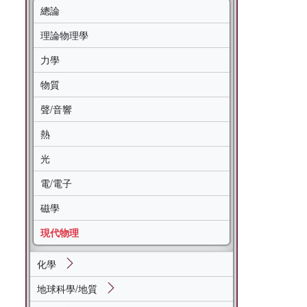
總論
理論物理學
力學
物質
聲/音響
熱
光
電/電子
磁學
現代物理
化學
地球科學/地質