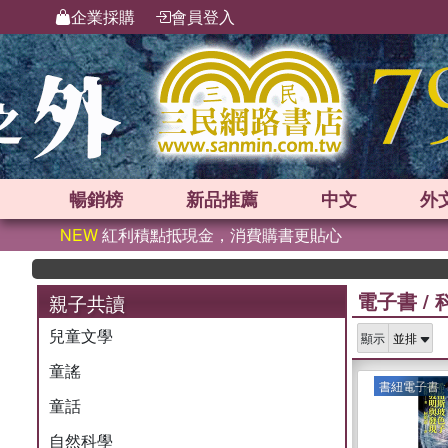
企業採購
會員登入
暢銷榜
新品
推薦
中文
外
NEW
紅利積點抵現金，消費購書更貼心
電子書
/
親子共讀
兒童文學
顯示
童謠
書紐電子書
童話
自然科學