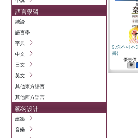
語言學習
總論
語言學
字典
9.
你不可不
書)
中文
優惠價
日文
英文
其他東方語言
其他西方語言
藝術設計
建築
音樂