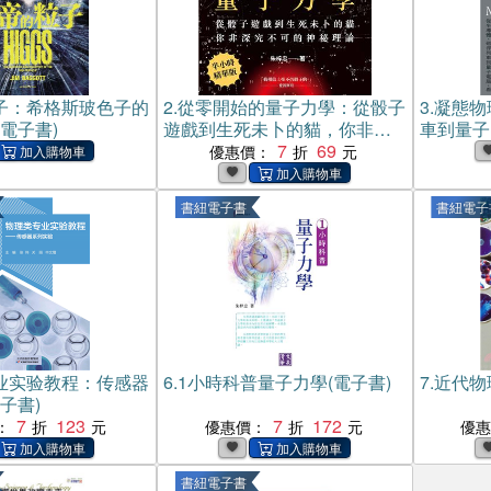
子：希格斯玻色子的
2.
從零開始的量子力學：從骰子
3.
凝態物
電子書)
遊戲到生死未卜的貓，你非深
車到量子
究不可的神祕理論【純有聲】
7
69
代科技背
優惠價：
(電子書)
法(電子書
書紐電子書
書紐電子
业实验教程：传感器
6.
1小時科普量子力學(電子書)
7.
近代物
子書)
7
123
7
172
：
優惠價：
優
書紐電子書