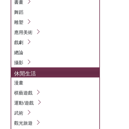
書畫
舞蹈
雕塑
應用美術
戲劇
總論
攝影
休閒生活
漫畫
棋藝遊戲
運動/遊戲
武術
觀光旅遊