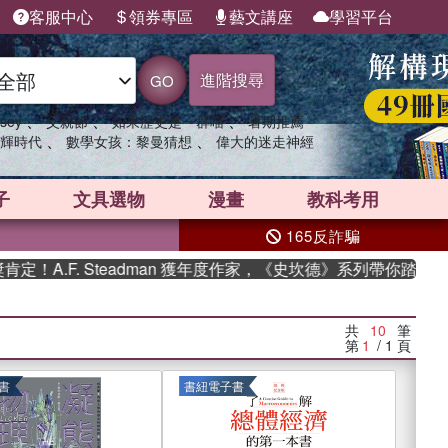
客服中心
領券專區
藝文講座
學習平台
進階搜尋
GO
、
、
、
sey
父親節
如果歷史是一群喵
暑期推薦
、
、
輝時代
數學女孩：黎曼猜想
偉大的迷走神經
子
文具選物
漫畫
教科考用
165反詐騙
. Steadman 獲年度作家，《史坎德》系列帶你踏上熱血奇幻旅
共
10
筆
第
1
/ 1
頁
書
書紐電子書