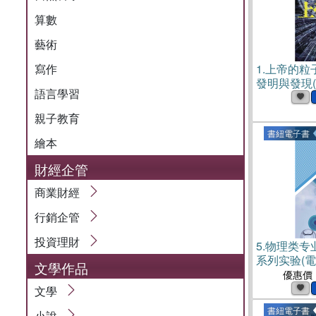
算數
藝術
寫作
1.
上帝的粒
發明與發現(
語言學習
親子教育
書紐電子書
繪本
財經企管
商業財經
行銷企管
投資理財
5.
物理类专
系列实验(電
文學作品
優惠價
文學
書紐電子書
小說