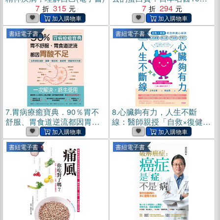
7
315
診療親測：抗老回春，關鍵
7
294
就在腸道(電子書)
書紐電子書
書紐電子書
7.
胃病療癒寶典．90％胃不
8.
心臟夠有力，人生不斷
舒服、胃食道逆流都因胃酸
線：醫師親授「自救×復健」
不足：從胃病到過敏、憂
的全齡護心祕訣(電子書)
鬱、糖尿病、癌症等，都能
書紐電子書
書紐電子書
有效改善(電子書)