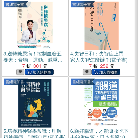
書紐電子書
書紐電子書
3.
逆轉糖尿病！控制血糖五
4.
失智日和：失智症上門！
要素：食物、運動、減重
家人失智怎麼辦？(電子書)
（脂）、藥物、監測裝置＋
7
301
7
252
飲食控制四原子：總量、種
類、順序、速度(電子書)
書紐電子書
書紐電子書
5.
培養精神醫學常識：理解
6.
顧好腸道，才能吸收吃下
精神疾病，理解自己(電子書)
去的蛋白質：日本名醫10萬