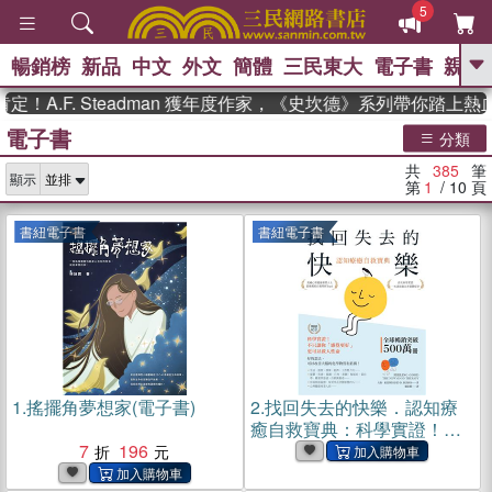
5
暢銷榜
新品
中文
外文
簡體
三民東大
電子書
親子
GO
F. Steadman 獲年度作家，《史坎德》系列帶你踏上熱血奇幻
電子書
、
熱搜：
東野圭吾
高希均教授回憶錄
分類
、
、
、
The Odyssey
父親節
如果歷
共
385
筆
、
、
顯示
史是一群喵
暑期推薦
國際布克
第
1
/ 10
頁
、
、
獎 臺灣漫遊錄
方念華
台灣的李
、
、
登輝時代
數學女孩：黎曼猜想
書紐電子書
書紐電子書
偉大的迷走神經
1.
搖擺角夢想家(電子書)
2.
找回失去的快樂．認知療
癒自救寶典：科學實證！不
7
196
只讓你「感覺更好」，更可
以救人性命(電子書)