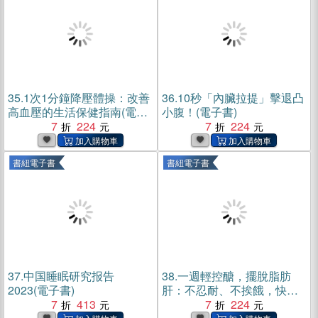
35.
1次1分鐘降壓體操：改善
36.
10秒「內臟拉提」擊退凸
高血壓的生活保健指南(電子
小腹！(電子書)
書)
7
224
7
224
書紐電子書
書紐電子書
37.
中国睡眠研究报告
38.
一週輕控醣，擺脫脂肪
2023(電子書)
肝：不忍耐、不挨餓，快速
7
413
減去內臟脂肪(電子書)
7
224