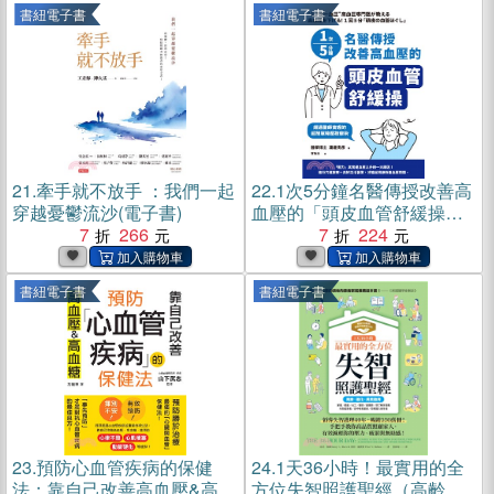
書紐電子書
書紐電子書
21.
牽手就不放手 ：我們一起
22.
1次5分鐘名醫傳授改善高
穿越憂鬱流沙(電子書)
血壓的「頭皮血管舒緩操」
7
266
(電子書)
7
224
書紐電子書
書紐電子書
23.
預防心血管疾病的保健
24.
1天36小時！最實用的全
法：靠自己改善高血壓&高血
方位失智照護聖經（高齡、