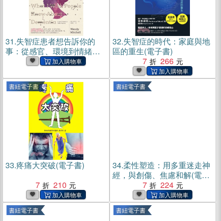
31.
失智症患者想告訴你的
32.
失智症的時代：家庭與地
事：從感官、環境到情緒，
區的重生(電子書)
我與失智症共處的日常(電子
7
266
書)
書紐電子書
書紐電子書
33.
疼痛大突破(電子書)
34.
柔性塑造：用多重迷走神
經，與創傷、焦慮和解(電子
7
210
書)
7
224
書紐電子書
書紐電子書