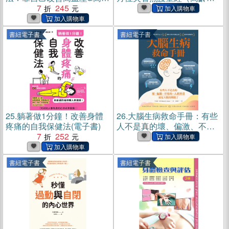
糖(電子書)
7
245
退化、長照適用）：領導失
智護理40年，暢銷350萬
冊！手把手教你高品質照顧
書紐電子書
書紐電子書
家人，減輕你的壓力、疲累
與無助感(電子書)
25.
躺著做1分鐘！改善身體
26.
大腦生病救命手冊：有些
疼痛的自我保健法(電子書)
人不是真的壞、偏激、不用
7
252
功、人格異常，而是大腦出
問題了！(電子書)
書紐電子書
書紐電子書