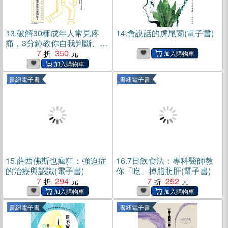
13.
破解30種成年人常見疼
14.
會說話的虎尾蘭(電子書)
痛，3分鐘教你自我判斷、掌
握無痛治療關鍵！(電子書)
7
350
書紐電子書
書紐電子書
15.
薛西佛斯也瘋狂：強迫症
16.
7日飲食法：專科醫師教
的治療與認識(電子書)
你「吃」掉脂肪肝(電子書)
7
294
7
252
書紐電子書
書紐電子書