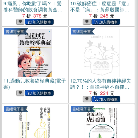
9.
痛風，你吃對了嗎？：營
10.
破解癌症：癌症是「症」
養科醫師的飲食調養黃金法
不是「病」：黃鼎殷醫師的
則，讓你安全、有效、快速
7
378
身心靈整合療法(電子書)
7
245
穩定尿酸(電子書)
書紐電子書
書紐電子書
11.
過動兒教養終極典藏(電子
12.
70%的人都有自律神經失
書)
調？！：自律神經不自律，
就是生活失控的開始！(電子
7
224
書)
書紐電子書
書紐電子書