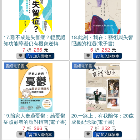
17.
難不成是失智症？輕度認
18.
此刻・我在：藝術與失智
知功能障礙仍有機會逆轉！
照護的相遇(電子書)
(電子書)
7
266
6
252
書紐電子書
書紐電子書
19.
陪家人走過憂鬱：給憂鬱
20.
一路上，有我陪你：20歲
症照顧者的應對指南(電子書)
成長紀念版(電子書)
7
266
7
252