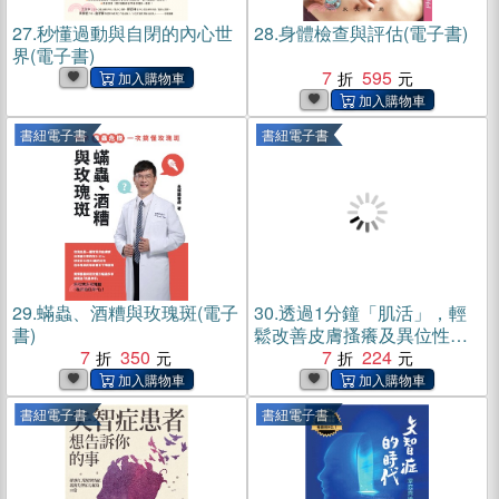
27.
秒懂過動與自閉的內心世
28.
身體檢查與評估(電子書)
界(電子書)
7
595
書紐電子書
書紐電子書
29.
蟎蟲、酒糟與玫瑰斑(電子
30.
透過1分鐘「肌活」，輕
書)
鬆改善皮膚搔癢及異位性皮
7
350
膚炎(電子書)
7
224
書紐電子書
書紐電子書