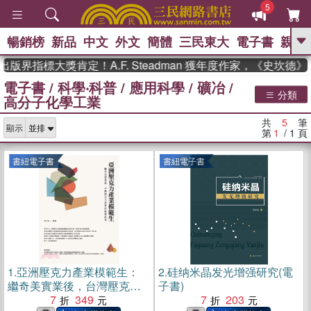
5
暢銷榜
新品
中文
外文
簡體
三民東大
電子書
親子
GO
版界指標大獎肯定！A.F. Steadman 獲年度作家，《史坎德
電子書
/
科學‧科普
/
應用科學
/
礦冶
/
、
熱搜：
東野圭吾
高希均教授回憶錄
分類
高分子化學工業
、
、
、
The Odyssey
父親節
如果歷
、
、
史是一群喵
暑期推薦
國際布克
共
5
筆
、
、
顯示
獎 臺灣漫遊錄
方念華
台灣的李
第
1
/ 1
頁
、
、
登輝時代
數學女孩：黎曼猜想
偉大的迷走神經
書紐電子書
書紐電子書
1.
亞洲壓克力產業模範生：
2.
硅纳米晶发光增强研究(電
繼奇美實業後，台灣壓克力
子書)
產業的經營故事(電子書)
7
349
7
203