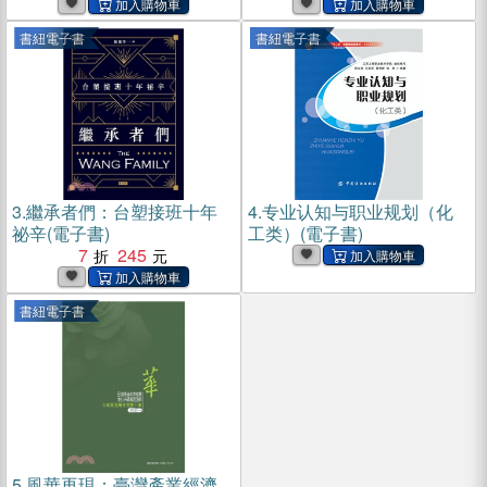
書紐電子書
書紐電子書
3.
繼承者們：台塑接班十年
4.
专业认知与职业规划（化
祕辛(電子書)
工类）(電子書)
7
245
書紐電子書
5.
風華再現：臺灣產業經濟