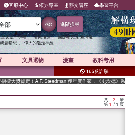
客服中心
領券專區
藝文講座
學習平台
進階搜尋
GO
、
、
果歷史是一群喵
暑期推薦
國際布克獎 臺灣漫
、
黎曼猜想
偉大的迷走神經
子
文具選物
漫畫
教科考用
165反詐騙
定！A.F. Steadman 獲年度作家，《史坎德》系列帶你踏上
共
2
筆
第
1
/ 1
頁