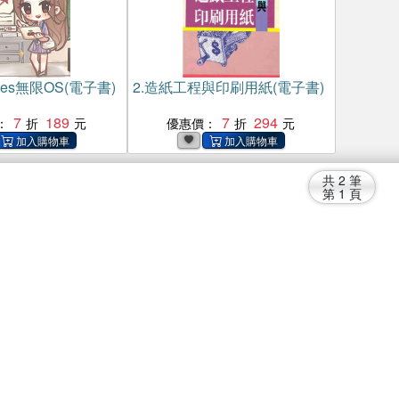
es無限OS(電子書)
2.
造紙工程與印刷用紙(電子書)
7
189
7
294
：
優惠價：
共
2
筆
第
1
頁