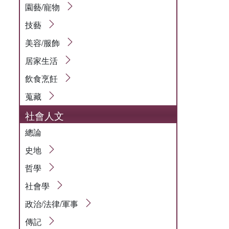
園藝/寵物
技藝
美容/服飾
居家生活
飲食烹飪
蒐藏
社會人文
總論
史地
哲學
社會學
政治/法律/軍事
傳記