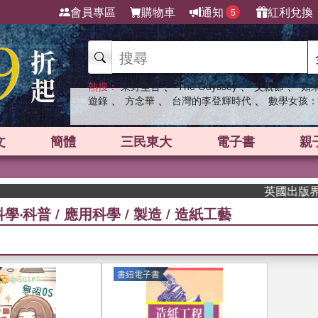
會員專區
購物車
通知
紅利兌換
5
、
、
、
熱搜：
東野圭吾
The Odyssey
父親節
如
、
、
、
遊錄
方念華
台灣的李登輝時代
數學女孩：
文
簡體
三民東大
電子書
親
英國出版界指標大獎肯
科學‧科普
/
應用科學
/
製造
/
造紙工藝
書紐電子書