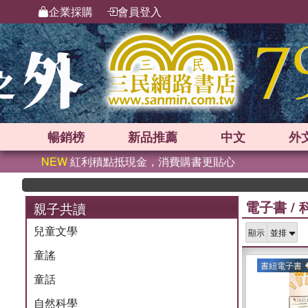
企業採購
會員登入
暢銷榜
新品
推薦
中文
外
NEW
紅利積點抵現金，消費購書更貼心
電子書
/
親子共讀
兒童文學
顯示
童謠
書紐電子書
童話
自然科學