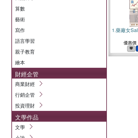
算數
藝術
寫作
1.
藥廠女Sal
語言學習
優惠價
親子教育
繪本
財經企管
商業財經
行銷企管
投資理財
文學作品
文學
小說