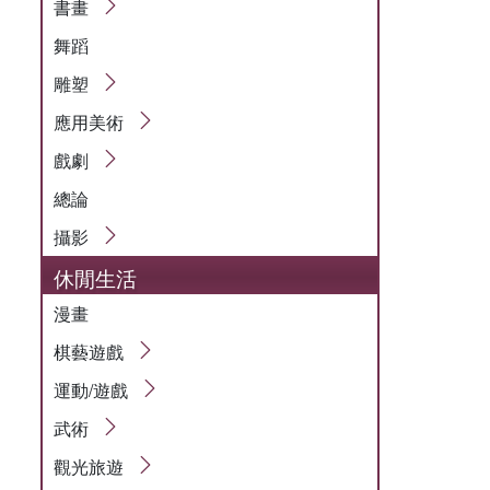
書畫
舞蹈
雕塑
應用美術
戲劇
總論
攝影
休閒生活
漫畫
棋藝遊戲
運動/遊戲
武術
觀光旅遊