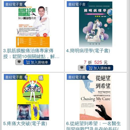
書紐電子書
書紐電子書
3.
肌筋膜酸痛治痛專家傳
4.
簡明病理學(電子書)
授：鬆開10個關鍵點，解決
難治性疼痛(電子書)
7
525
書紐電子書
書紐電子書
5.
疼痛大突破(電子書)
6.
從絕望到希望：一名醫生
與罕病戰鬥及共存的長征(電