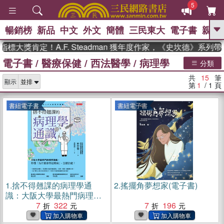
5
暢銷榜
新品
中文
外文
簡體
三民東大
電子書
親子
GO
大獎肯定！A.F. Steadman 獲年度作家，《史坎德》系列帶
電子書
/
醫療保健
/
西法醫學
/
病理學
、
熱搜：
東野圭吾
高希均教授回憶錄
分類
、
、
、
The Odyssey
父親節
如果歷
共
15
筆
、
、
顯示
史是一群喵
暑期推薦
國際布克
第
1
/ 1
頁
、
、
獎 臺灣漫遊錄
方念華
台灣的李
、
、
登輝時代
數學女孩：黎曼猜想
書紐電子書
書紐電子書
偉大的迷走神經
1.
捨不得翹課的病理學通
2.
搖擺角夢想家(電子書)
識：大阪大學最熱門病理學
講義，秒懂「為什麼會得這
7
322
7
196
種病」，怎麼治癒？(電子書)