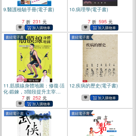
9.
醫護檢驗手冊(電子書)
10.
病理學(電子書)
7
231
7
595
書紐電子書
書紐電子書
11.
筋膜線身體地圖：修復‧活
12.
疾病的歷史(電子書)
化‧鍛鍊，3階段提升主宰人
體關鍵動作的8條筋膜線，釋
7
252
放全身疼痛，提升運動表現
(電子書)
書紐電子書
書紐電子書