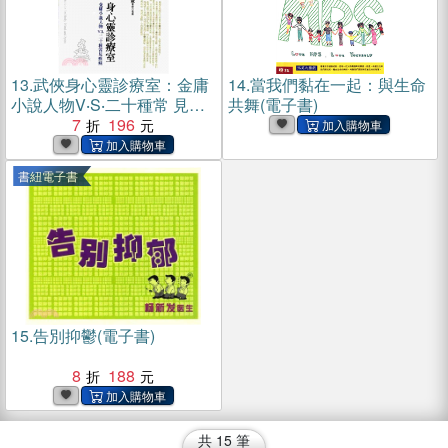
13.
武俠身心靈診療室：金庸
14.
當我們黏在一起：與生命
小說人物V‧S‧二十種常 見疾
共舞(電子書)
病(電子書)
7
196
書紐電子書
15.
告別抑鬱(電子書)
8
188
共
15
筆