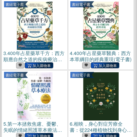
書紐電子書
書紐電子書
3.
400年占星藥草千方：西方
4.
400年占星藥草醫典：西方
順應自然之道的疾病療治實
本草綱目的經典重現(電子書)
踐(電子書)
書紐電子書
書紐電子書
5.
第一本拯救焦慮、憂鬱、
6.
相映，身心對症芳療全
失眠的情緒照護草本療法：
書：從224種植物找到身心解
權威精神科醫師給你安全有
方的相應芳療學(電子書)