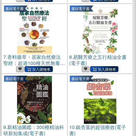
效的植物醫典(電子書)
書紐電子書
書紐電子書
7.
香料藥草・居家自然療法
8.
易醫芳療之五行精油全書
聖經：超過100種天然無毒×
(電子書)
食譜處方，Step by Step解決
憂鬱、失眠、腸胃和心血管
書紐電子書
書紐電子書
等60種問題(電子書)
9.
新精油圖鑑：300種精油科
10.
銀杏葉的超強療效(電子
研新知集成(電子書)
書)