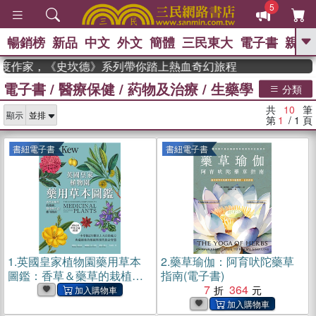
5
暢銷榜
新品
中文
外文
簡體
三民東大
電子書
親子
GO
 獲年度作家，《史坎德》系列帶你踏上熱血奇幻旅程
電子書
/
醫療保健
/
葯物及治療
/
生藥學
、
熱搜：
東野圭吾
高希均教授回憶錄
分類
、
、
、
The Odyssey
父親節
如果歷
共
10
筆
、
、
顯示
史是一群喵
暑期推薦
國際布克
第
1
/ 1
頁
、
、
獎 臺灣漫遊錄
方念華
台灣的李
、
、
登輝時代
數學女孩：黎曼猜想
書紐電子書
書紐電子書
偉大的迷走神經
1.
英國皇家植物園藥用草本
2.
藥草瑜伽：阿育吠陀藥草
圖鑑：香草＆藥草的栽植、
指南(電子書)
醫療與生活應用指南(電子書)
7
364