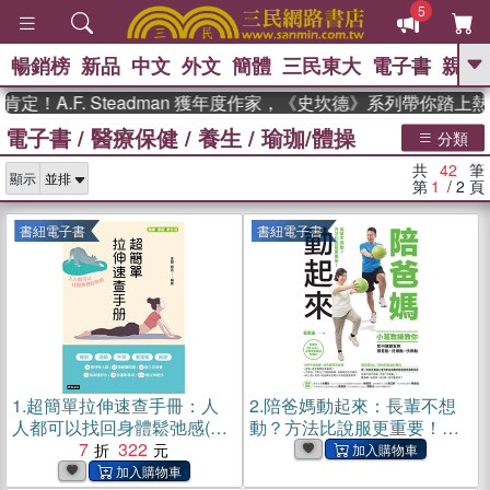
5
暢銷榜
新品
中文
外文
簡體
三民東大
電子書
親子
GO
F. Steadman 獲年度作家，《史坎德》系列帶你踏上熱血奇
電子書
/
醫療保健
/
養生
/
瑜珈/體操
、
熱搜：
東野圭吾
高希均教授回憶錄
分類
、
、
、
The Odyssey
父親節
如果歷
共
42
筆
、
、
顯示
史是一群喵
暑期推薦
國際布克
第
1
/ 2
頁
、
、
獎 臺灣漫遊錄
方念華
台灣的李
、
、
登輝時代
數學女孩：黎曼猜想
書紐電子書
書紐電子書
偉大的迷走神經
1.
超簡單拉伸速查手冊：人
2.
陪爸媽動起來：長輩不想
人都可以找回身體鬆弛感(電
動？方法比說服更重要！小
子書)
7
322
葛教練教你如何讓銀髮族願
意動、持續動、快樂動(電子