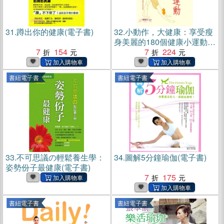
31.
蹲出你的健康(電子書)
32.
小動作，大健康：享受瘦
身美麗的180個健康小運動
7
154
(電子書)
7
224
書紐電子書
書紐電子書
33.
不可思議の輕鬆養生學：
34.
圖解5分鐘瑜伽(電子書)
姿勢份子最健康(電子書)
7
175
書紐電子書
書紐電子書