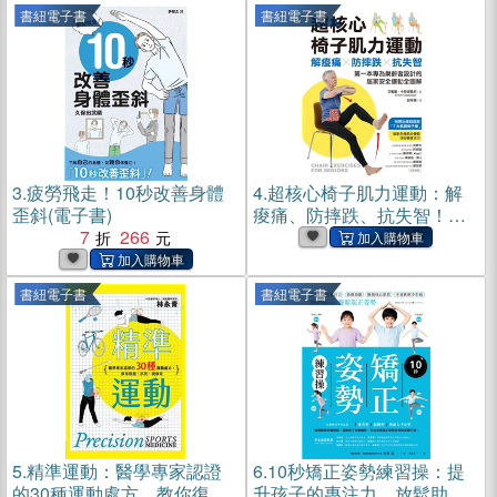
書)
書紐電子書
書紐電子書
3.
疲勞飛走！10秒改善身體
4.
超核心椅子肌力運動：解
歪斜(電子書)
痠痛、防摔跌、抗失智！第
7
266
一本專為樂齡者設計的居家
安全運動全圖解(電子書)
書紐電子書
書紐電子書
5.
精準運動：醫學專家認證
6.
10秒矯正姿勢練習操：提
的30種運動處方，教你復
升孩子的專注力、放鬆助