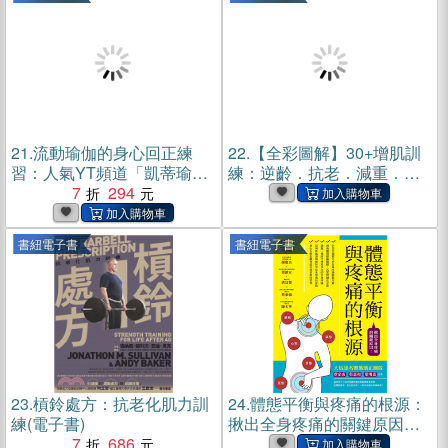
21.
流動瑜伽的身心回正練
22.
【全彩圖解】30+增肌訓
習：人氣YT頻道「凱蒂瑜
練：逆齡．抗老．減重．紓
伽」全新編排！打開減壓開
7
294
壓．防病 完全攻略(電子書)
關，消化壞情緒的日常提案
(電子書)
書紐電子書
書紐電子書
23.
槓鈴處方：抗老化肌力訓
24.
體態平衡與疼痛的根源：
練(電子書)
揪出全身疼痛的關鍵原因！
7
686
(電子書)