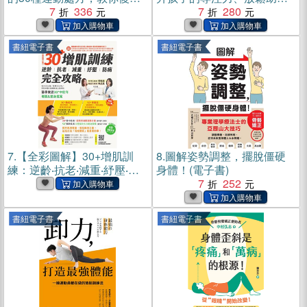
能、抗衰、健康老(電子書)
7
336
眠、增強核心肌群、不易跌
7
280
倒少生病，附影片QRcode輕
鬆端正姿勢。(電子書)
書紐電子書
書紐電子書
7.
【全彩圖解】30+增肌訓
8.
圖解姿勢調整，擺脫僵硬
練：逆齡‧抗老‧減重‧紓壓‧防
身體！(電子書)
病 完全攻略(電子書)
7
252
書紐電子書
書紐電子書