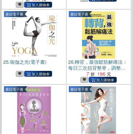
書紐電子書
書紐電子書
25.
瑜伽之光(電子書)
26.
轉背，最強鬆筋解痛法：
每日三次扭背整脊，調整自
律神經平衡，消除長年肩
7
196
痠、背痛、腰疼的惱人痼疾
(電子書)
書紐電子書
書紐電子書