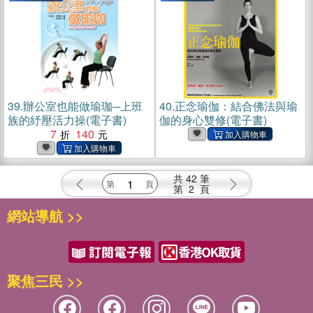
39.
辦公室也能做瑜珈─上班
40.
正念瑜伽：結合佛法與瑜
族的紓壓活力操(電子書)
伽的身心雙修(電子書)
7
140
共
42
筆
第
2
頁
網站導航 >>
聚焦三民 >>