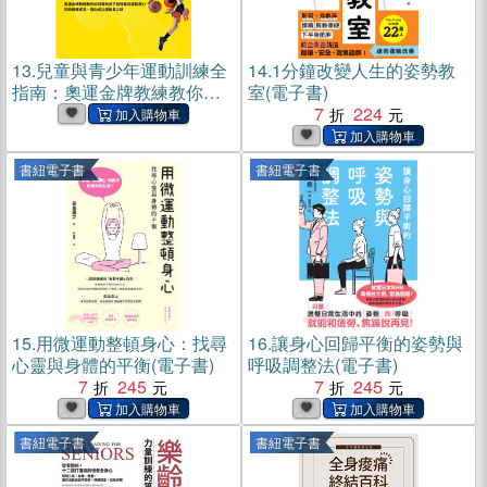
13.
兒童與青少年運動訓練全
14.
1分鐘改變人生的姿勢教
指南：奧運金牌教練教你如
室(電子書)
何幫助孩子發揮最佳運動潛
7
224
力，同時健康成長，邁向成
功運動員之路(電子書)
書紐電子書
書紐電子書
15.
用微運動整頓身心：找尋
16.
讓身心回歸平衡的姿勢與
心靈與身體的平衡(電子書)
呼吸調整法(電子書)
7
245
7
245
書紐電子書
書紐電子書