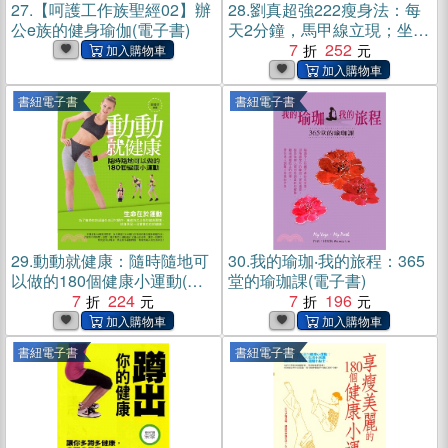
27.
【呵護工作族聖經02】辦
28.
劉真超強222瘦身法：每
公e族的健身瑜伽(電子書)
天2分鐘，馬甲線立現；坐
好、站好、走好，馬上瘦2公
7
252
斤；2週，臂腰臀腿全都瘦。
(電子書)
書紐電子書
書紐電子書
29.
動動就健康：隨時隨地可
30.
我的瑜珈‧我的旅程：365
以做的180個健康小運動(電
堂的瑜珈課(電子書)
子書)
7
224
7
196
書紐電子書
書紐電子書