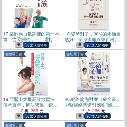
17.
樂齡族力量訓練的第一本
18.
姿勢對了，90%的疼痛自
書：從零開始，十二週打造
然好：全身痠痛終結百科(電
延齡慢老全身心，控制三
子書)
高、血糖、體重，讓你活動
書紐電子書
書紐電子書
自如不跌倒、情緒穩定、日
日好眠(電子書)
19.
亞歷山大最高效放鬆法：
20.
經絡瑜伽對症自療全書：
傳承百年，解決緊張、瞬間
中醫經絡穴道對應瑜伽動
抒壓。(電子書)
7
266
作，到位伸展和穴位按壓打
7
266
通堵塞氣血，一個動作立刻
有感！(電子書)
書紐電子書
書紐電子書