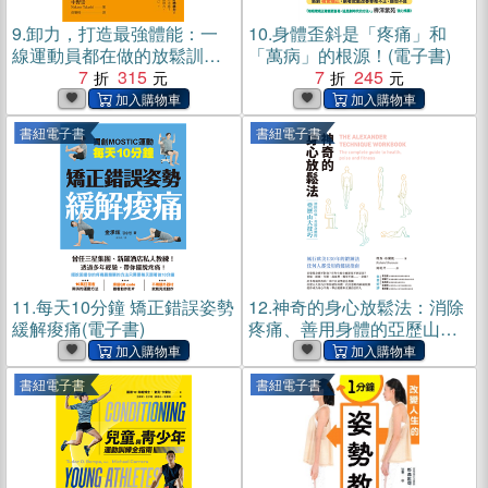
9.
卸力，打造最強體能：一
10.
身體歪斜是「疼痛」和
線運動員都在做的放鬆訓練
「萬病」的根源！(電子書)
法(電子書)
7
315
7
245
書紐電子書
書紐電子書
11.
每天10分鐘 矯正錯誤姿勢
12.
神奇的身心放鬆法：消除
緩解痠痛(電子書)
疼痛、善用身體的亞歷山大
技巧(電子書)
書紐電子書
書紐電子書