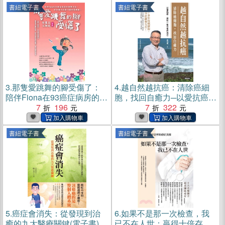
書紐電子書
書紐電子書
3.
那隻愛跳舞的腳受傷了：
4.
越自然越抗癌：清除癌細
陪伴Fiona在93癌症病房的奮
胞，找回自癒力─以愛抗癌，
戰手記，母女攜手共創十二
7
196
啟動一個全新的自己(電子書)
7
322
歲的逆轉勝！(電子書)
書紐電子書
書紐電子書
5.
癌症會消失：從發現到治
6.
如果不是那一次檢查，我
癒的九大醫療關鍵(電子書)
已不在人世：贏得十倍存活