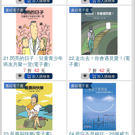
書紐電子書
書紐電子書
21.
閃亮的日子：兒童青少年
22.
走出去！你會遇見愛！(電
癌友共聚一堂(電子書)
子書)
7
42
7
42
書紐電子書
書紐電子書
23.
長壽與快樂(電子書)
24.
癌症不是絕症：20個威力