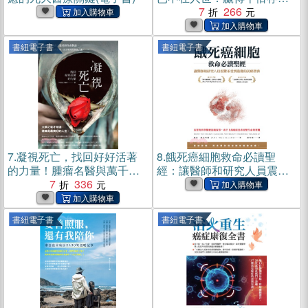
率的癌症真相(電子書)
7
266
書紐電子書
書紐電子書
7.
凝視死亡，找回好好活著
8.
餓死癌細胞救命必讀聖
的力量！腫瘤名醫與萬千患
經：讓醫師和研究人員震驚
者的生命對話，帶你領略生
7
336
並受到啟發的抗癌寶典(電子
活的意義、活出精采的預後
書)
人生(電子書)
書紐電子書
書紐電子書