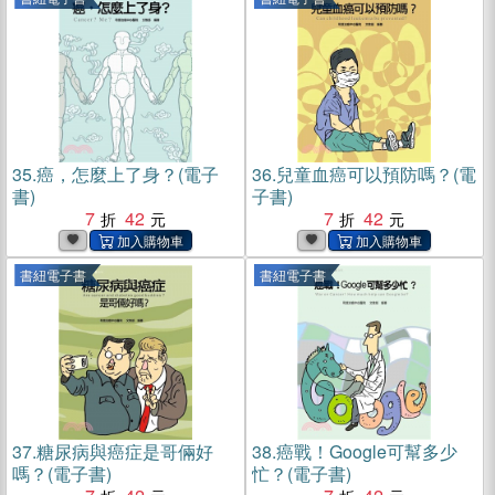
35.
癌，怎麼上了身？(電子
36.
兒童血癌可以預防嗎？(電
書)
子書)
7
42
7
42
書紐電子書
書紐電子書
37.
糖尿病與癌症是哥倆好
38.
癌戰！Google可幫多少
嗎？(電子書)
忙？(電子書)