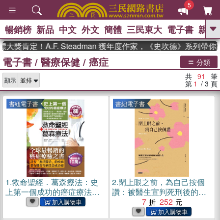
5
暢銷榜
新品
中文
外文
簡體
三民東大
電子書
親子
GO
！A.F. Steadman 獲年度作家，《史坎德》系列帶你踏上熱
電子書
/
醫療保健
/
癌症
、
熱搜：
東野圭吾
高希均教授回憶錄
分類
、
、
、
The Odyssey
父親節
花開錦
共
91
筆
、
、
、
顯示
繡
暑期推薦
方念華
台灣的
第
1
/ 3
頁
、
李登輝時代
數學女孩：黎曼猜想
、
、
偉大的迷走神經
如果歷史是一
書紐電子書
書紐電子書
、
群喵
臺灣漫遊錄
1.
救命聖經．葛森療法：史
2.
閉上眼之前，為自己按個
上第一個成功的癌症療法，
讚：被醫生宣判死刑後的美
見證奇蹟80年(電子書)
麗人生(電子書)
7
252