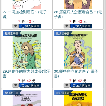
27.
一滴血檢測癌症？(電子
28.
癌症病人怎麼看自己？(電
書)
子書)
7
42
7
42
書紐電子書
書紐電子書
29.
創傷後的壓力與成長(電子
30.
哪些癌症會遺傳？(電子
書)
書)
7
42
7
42
書紐電子書
書紐電子書