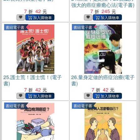
強大的癌症療癒心法(電子書)
7
42
7
245
書紐電子書
書紐電子書
25.
護士荒！護士慌！(電子
26.
量身定做的癌症治療(電子
書)
書)
7
42
7
42
書紐電子書
書紐電子書