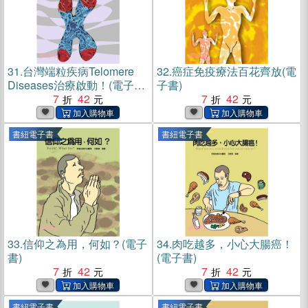
31.
台灣端粒疾病Telomere
32.
癌症免疫療法百花齊放(電
Diseases治療啟動！(電子
子書)
書)
7
42
7
42
書紐電子書
書紐電子書
33.
信仰之為用，何如？(電子
34.
肉吃越多，小心大腸癌！
書)
(電子書)
7
42
7
42
書紐電子書
書紐電子書