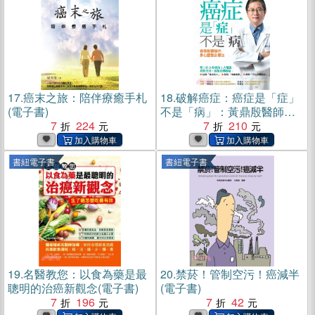
17.
癌末之旅：陪伴療癒手札
18.
破解癌症：癌症是「症」
(電子書)
不是「病」：黃鼎殷醫師的
7
224
身心靈整合療法(電子書)
7
210
書紐電子書
書紐電子書
19.
名醫教您：以食為藥是最
20.
禁菸！管制空污！癌減半
聰明的治癌新觀念(電子書)
(電子書)
7
196
7
42