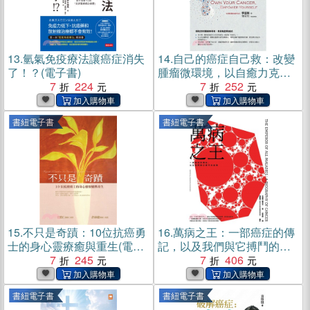
13.
氫氣免疫療法讓癌症消失
14.
自己的癌症自己救：改變
了！？(電子書)
腫瘤微環境，以自癒力克服
7
224
癌症(電子書)
7
252
書紐電子書
書紐電子書
15.
不只是奇蹟：10位抗癌勇
16.
萬病之王：一部癌症的傳
士的身心靈療癒與重生(電子
記，以及我們與它搏鬥的故
書)
7
245
事(電子書)
7
406
書紐電子書
書紐電子書