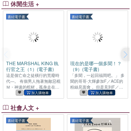
榮與挫折之間打滾的人生 看懂
大相逕庭，不過，看似毫無關
休閒生活 +
他們，就看懂整個浮世繪興衰
聯的作品之間，其實存在著某
史 爹不疼娘不愛的喜多川歌麿
些共通點。只要能掌握元素構
書紐電子書
書紐電子書
內心黑暗面， 不擅於社交、個
成、風格寓意等鑑賞的共通原
性一板一眼的歌川廣重， 面對
則，即使不了解藝術歷史，也
標榜主流王道的強力對手，依
能自然而然地領略藝術的真髓
舊獨自摸索、絕不服輸，滿載
與趣味。 本書藉由能以平面呈
反骨精神的歌川國芳⋯⋯ 最懂
現三度空間縮影的繪畫帶領讀
浮世繪的歷史說書人 江戶文化
者走入藝術，分別從點線面構
歷史天才youtuber堀口茉純 透
成、色彩光影、媒材質感、構
過幽默圖文帶你直擊藝匠人生
圖空間設計與風格表現，以及
THE MARSHAL KING 執
現在的是哪一個多聞！？
日本亞馬遜五星好評不斷，讀
作品的典故象徵意義等八個面
行官之王（1）(電子書)
（9）(電子書)
得開心才是王道！ 浮世繪界，
向切入，配合大量的畫作範
這是個亡命之徒橫行的荒廢時
「多聞，一起回福岡吧。」 多
真是一群怪才雲集！ 仿作畫師
例，由表面形式到內在解析，
代—。 有個男人拖著無敵惡棍
聞的哥哥‧大輝參加F／ACE的
出身還自由接案，竟還敢在仿
讓讀者了解繪畫的基礎技法、
Ｍ・神速的棺材，孤身走在沙
粉絲見面會， 但是見到F／
作上署名、重新出版？ 特別講
畫面構成與背後意義，切中藝
漠裡。 他就是「Ｍ」的兒子，
ACE真面目的大輝卻企圖把多
究「
術的欣賞角度，讓作品詮釋延
吉姆・神速。 吉姆拿親手宰掉
聞帶回老家！ 大輝過度保護的
伸出屬於自己的觀點。
的老爸屍體當見面禮，放話說
背後，似乎與多聞的過去有
社會人文 +
要當警長⋯!? 大惡棍的兒子骨
關…？ 「在木下小姐面前不要
子裡，是正義還是邪惡？
講這些往事。」 甲斐家篇完
書紐電子書
書紐電子書
Boichi描繪的超狂蒸氣龐克×西
結！進入福原多聞‧年幼期篇！
部大作，正式開幕!! 【含電子