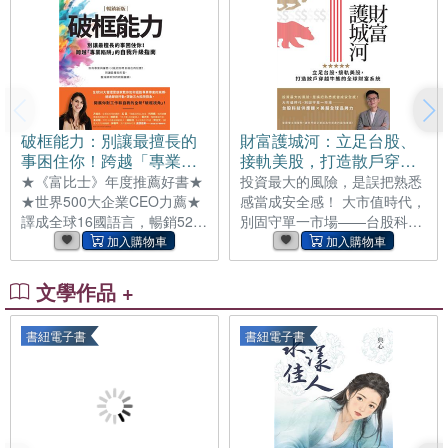
走，他就能逐步從混亂中回到
經典兒童小說 「丹尼斯和別人
清醒，成為自己的情緒觀察
不一樣？我聽見你們這麼問。
員。 第02章｜情緒字典 「不
畢竟，這男孩住在一個平凡小
舒服」事實上有很多名字：委
鎮的一條平凡街道的一間平凡
屈、害怕、嫉妒、失望、緊
房子裡。 唔，我還沒打算告訴
張、孤單。本章引導孩子從心
你們為什麼， 但玄機就暗藏在
跳變快、拳頭握緊、肚子發酸
這本書的書名裡……」 12歲
破框能力：別讓最擅長的
財富護城河：立足台股、
等身體訊號開始，讀懂情緒正
的丹尼斯，住在再平凡不過的
事困住你！跨越「專業陷
接軌美股，打造散戶穿越
在傳遞的訊息。當模糊的感覺
平凡家庭裡。自從媽媽離開
阱」的自我升級指南(電子
牛熊的全球財富系統(電子
★《富比士》年度推薦好書★
投資最大的風險，是誤把熟悉
被精準命名，情緒就不再是怪
後，丹尼斯的生活變得黯淡無
書)
書)
★世界500大企業CEO力薦★
感當成安全感！ 大市值時代，
獸，而會變成可以被理解、被
趣，爸爸絕口不提和媽媽有關
譯成全球16國語言，暢銷52萬
別固守單一市場——台股科技
安放、被處理的訊號。 第二部
的任何事情，哥哥約翰似乎也
冊！ 你的專業與優勢，只能把
供應鏈 × 美股全球品牌力 掌
｜冷卻系統 情緒過熱時的調節
習慣了這樣的生活。 只有丹尼
你帶到現在的位置！ 別讓最擅
握雙主場優勢，讓世界級企業
技術 第03章｜憤怒
斯非常想念
長的事，變成你的限制 全球
成為你資產的最強後盾！ 大盤
文學作品 +
50大管理思想家教你擺脫專業
指數打地基 X 世界巨頭長期投
帶來的三大陷阱， 先行動、後
X 主流趨勢搶成長 防禦、累
書紐電子書
書紐電子書
思考，開展你對工作和自我的
積、衝刺，資產配置精準定
全新「破框視角」！ “你的專
位！ 隨著大盤節節高漲，你心
業與優勢，只能夠把你帶到現
裡的恐懼是不是也跟著悄然飆
在的位置。 當你越引以為傲，
升？ 明明把資產壓在最熟悉的
你就越容易困在原地！” 在職
台股裡，天天看盤卻還是焦慮
場上，你是否也陷入了這樣的
不安， 那是因為，你誤把「熟