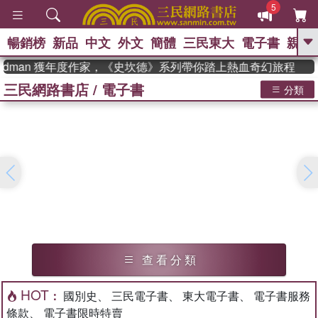
5
暢銷榜
新品
中文
外文
簡體
三民東大
電子書
親子
GO
adman 獲年度作家，《史坎德》系列帶你踏上熱血奇幻旅程
三民網路書店
/
電子書
、
、
熱搜：
東野圭吾
The Odyssey
分類
、
、
父親節
如果歷史是一群喵
暑期
、
、
推薦
國際布克獎 臺灣漫遊錄
方
、
、
念華
台灣的李登輝時代
數學女
、
孩：黎曼猜想
偉大的迷走神經
查 看 分 類
HOT
：
國別史
、
三民電子書
、
東大電子書
、
電子書服務
條款
、
電子書限時特賣