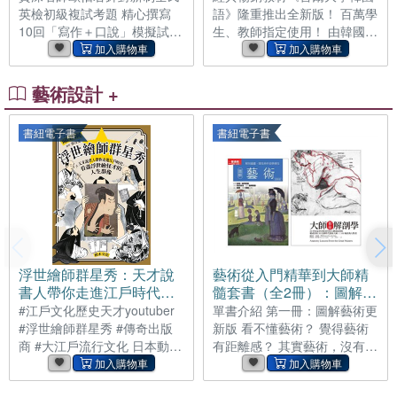
英檢初級複試考題 精心撰寫
語》隆重推出全新版！ 百萬學
牌， 直到他熾熱的身軀牢牢困
懷中時， 他本要恣意地羞辱
10回「寫作＋口說」模擬試題
生、教師指定使用！ 由韓國第
住了她，寫滿情慾的炯亮黑眸
她，但她梨花帶淚的惹憐模
與詳解 完全符合全民英檢初級
一學府「首爾大學」研發編
熱烈地凝望著她時， 她才愕然
樣， 竟令他冷漠剛硬的心，意
新制複試題型 最完整的解析與
撰， 與時俱進的全新內容、更
發
外地柔軟了
重點字詞補充 全面提升寫作、
具效果的學習方法， 耗費多年
藝術設計 +
口說能力，一次通過初級複
打造出《首爾大學韓國語
試！ 本書特色： 1. 整合國中
+》， 絕對是韓語學習者必備
書紐電子書
書紐電子書
文法，解說最清晰，讓你迅速
的指標性教材！ 臺灣韓語學習
掌握解題關鍵，輕鬆拿分 解說
教材第一首選！ 首爾大學教材
帶你從題目核心線索切入，建
最高原則：聽、說、讀、寫，
立完整解題思路，學習看懂題
全都融會貫通。 全新內容、全
目、判斷句型、完成改寫。
彩頁面、提升學習成效、符合
如：題目為He is so tired that
時代潮流， 內容相當於200小
he can’t study for the test.要
時的正規韓語課程，最適合韓
改寫成He is too ____，解析
語自學者使用。 ※關於《首爾
浮世繪師群星秀：天才說
藝術從入門精華到大師精
會引導你辨識 “so... that...
大學韓國語+》教材： 總共分
書人帶你走進江戶時代，
髓套書（全2冊）：圖解藝
can't...” → “too... to...”的句型
為6個級數，每級共有A、B兩
看盡浮世繪怪才的人生群
術+大師藝術解剖學(電子
#江戶文化歷史天才youtuber
單書介紹 第一冊：圖解藝術更
冊。 1和2級數適合韓語初級
像(電子書)
書)
#浮世繪師群星秀 #傳奇出版
新版 看不懂藝術？ 覺得藝術
學習者及TOPIK初級程度。 3
商 #大江戶流行文化 日本動畫
有距離感？ 其實藝術，沒有那
和4級數適合韓語中級學習者
與漫畫的原點，一切從浮世繪
麼複雜！ 每件藝術品都各有旨
及TOPIK中級程度。 5
開始 16+1位怪才藝匠，在光
趣，創作元素及表達意涵也常