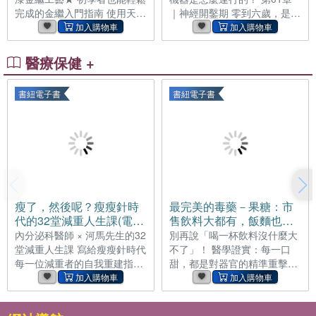
循的話語， 把禪學的思考帶入
製造出來的概念，而這些幻象
完成的金繼入門指南 使用天然
｜神經開鑿期 零到六歲，是孩
日常，讓讀者能在不安之中，
也就是我們苦難的源頭。一旦
漆修復，安全、環保又耐用 讓
子大腦最忙碌、也最珍貴的黃
依然平穩、灑脫地走下去。
洞察萬事萬物
裂痕成為器物最美的生命紋理
金工程期。神經連結大量生
從修復技法到生活美學，一次
成，又在經驗中被修剪、強化
醫療保健 +
體驗金繼的療癒力量 真誠推薦
與重組。本章帶你看懂大腦可
光山行漆器工藝 第三代負責人
塑性的奇蹟：為什麼早期生
書紐電子書
書紐電子書
賴信佑 你是否曾有過這樣的瞬
活、親子互動、感官探索與情
間——心愛的器皿破裂的那一
緒安全，會像重新裝潢一樣，
刻，讓人難以割捨？ 正因為珍
決定孩子未來學習力、專注力
惜，即使出現缺角或裂縫，也
與適應力的底層結構。 第02
希望能將它修復，繼續長久使
章｜三層大腦 孩子崩潰時，不
用。 能夠實現這份心願的，正
是不想聽話，而是大腦暫時切
是「金繼（Kintsugi）」這門
換到生存模式。本章用三層大
古老而溫柔的工藝。 「金繼」
腦模型，帶你理解生存腦、情
瘦了，然後呢？瘦瘦針時
最完美的毒藥－果糖：市
是一門修復破裂或缺損陶瓷與
緒腦與理性腦如何協作。當孩
代的32堂減重人生課(電子
售飲料大都有，飯麵也會
漆器的技術，使用取自漆樹的
子處在壓力、恐懼或威脅中，
書)
產生，是造成糖尿病、脂
內分泌科醫師 × 河馬先生的32
別再說「喝一杯飲料沒什麼大
天然漆作為黏合劑；乾燥後質
學習大門會自動關閉。懂得先
肪肝、肥胖、痛風、精神
堂減重人生課 寫給瘦瘦針時代
不了」！ 醫學證實：每一口
地堅實且耐用，安全無害兼具
安撫，再引導，父母才能真正
疾病、大腦退化等慢性疾
每一位減重者的自我重建指南
甜，都是對器官的精準重擊。
環保。修補完成後，再以金粉
喚醒孩子的理性與合作能力。
病的重要因素(電子書)
你以為減重成功就是故事的結
手搖杯遠比你想得更可怕——
或銀粉點綴裂痕，使原
第二部｜大腦指揮官 核心執行
局？其實，很多人的困擾才正
飲料中的果糖，是現代醫學證
功能如何決定未來？
要開始。 馬文雅醫師繼《幸福
實造成脂肪肝、糖尿病、痛