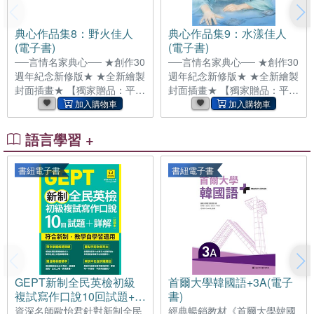
無力循環？每天像陀螺般瘋狂
悉感」當成「安全感」！ 大家
打轉，埋頭處理那些你最駕輕
都知道雞蛋不能放在同一個籃
典心作品集8：野火佳人
典心作品集9：水漾佳人
就熟、表現完美的專業庶務，
子裡，但是當你的定存、房產
(電子書)
(電子書)
卻發現自己的職涯發展越來越
與股票全都押在台灣，其實正
──言情名家典心── ★創作30
──言情名家典心── ★創作30
受限？每當看著身邊的人不斷
是將全部身家曝險於單一市場
週年紀念新修版★ ★全新繪製
週年紀念新修版★ ★全新繪製
突破、迎來新機會，自己卻好
和貨幣上。面對高檔行情，居
封面插畫★ 【獨家贈品：平
封面插畫★ 【獨家贈品：平
像總是卡在同一個天花板下。
安思危不是提早離場，而是為
凡．陳淑芬名家封面插畫數位
凡．陳淑芬名家封面插畫數位
全球TOP 50管理思想家
資金加裝「防震墊」，掌握在
海報】（EPUB檔案內嵌）
海報】（EPUB檔案內嵌）
修正波
——✴✴✴—— 鐵鷹無法將視
——✴✴✴—— 她單純甜美，
語言學習 +
線自眼前這個有著驚人壞脾氣
卻無端被捲入一場最惡毒的詭
的烈火美人身上移開！ 雖然她
計中，嫁給了個鎮日猛咳的藥
書紐電子書
書紐電子書
對自己有著強烈且莫名的敵
罐子， 更糟的是，在新婚夜之
意，但他向來平穩的心緒已因
前，京城裡最聲名狼籍的「魅
她而波瀾洶湧， 無論她如何烈
影」竟也來戲弄她！ 他不但以
性不羈，他也誓要將她馴服！
長鞭卸去她所有衣衫，還狂妄
更何況，她可是自己送上門來
地宣佈， 將奪去她夫婿的權
的…… 性格激烈、火般耀眼的
利，先行享用她…… 白晝，他
顧野火根本不願意嫁給這個沉
是眾人訕笑的病弱男子；夜
穩冷漠的男人， 偏偏眾人就是
裡，則是令人聞之色變的危險
GEPT新制全民英檢初級
首爾大學韓國語+3A(電子
與她作對，弄得她無計可施，
「魅影」。 顧炎為了滅門血恨
複試寫作口說10回試題+詳
書)
只好在半夜摸黑爬上他的床，
而忍辱負重，當那些高官們惡
解(電子書)
資深名師歐怡君針對新制全民
經典暢銷教材《首爾大學韓國
試圖從他身上摸出那塊出城令
意地將芷孃這美麗禍水推入他