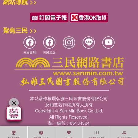
網站導航 >>
瘦》探討減重的起點、《別減
風，甚至失智症增加的元兇之
肥了，你需要的是復瘦》揭開
一。 ▍果糖直接「暴擊」肝臟
復胖的真相之後，《瘦了，然
果糖不經過身體代謝循環，直
後呢？》進一步將視角從體重
接直衝肝臟！只需幾個小時，
延伸到人生，帶領讀者思考減
脂肪就開始在肝臟堆積。這就
聚焦三民 >>
重路上最重要的課題：當你終
是為什麼不喝酒的人也會有嚴
於瘦下來之後，接下來呢？ 本
重脂肪肝，長期惡化就是肝
書從一個最熟悉的起點——減
炎、肝硬化、肝癌。 ▍果糖
重出發，帶領讀者回到更深的
「開大門走大路」，奔向糖尿
三民書局
三民出版
提問：為什麼少吃多動，還是
病 一、讓肝臟壞掉，血糖失
瘦不下來？為什麼好不容易瘦
控；二、再也感覺不到「吃飽
了，最後卻又回到原點？為什
了」；三、腸道漏洞，毒素流
麼身體像在「反抗」你？ 透過
竄讓身體發炎；四、細胞的發
河馬先生一路減重、復胖、再
電廠被破壞。這四條大路都通
出發的故事，以及內分泌科醫
往胰島素阻抗，而終點就是糖
師的專業解析，本書用輕鬆易
尿病。 ▍果糖在大腦安裝「失
本站著作權屬弘雅三民圖書股份有限公司
懂的方式帶你
智定時炸彈」 科學家發現
及相關著作權所有人所有
Copyright © San Min Book Co.,Ltd.
All Rights Reserved.
統一編號：05134324