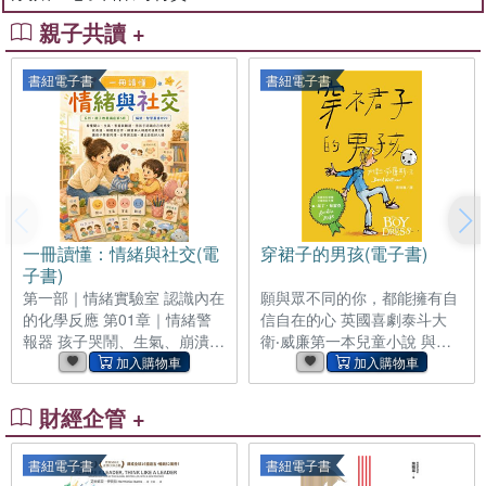
親子共讀 +
書紐電子書
書紐電子書
一冊讀懂：情緒與社交(電
穿裙子的男孩(電子書)
子書)
第一部｜情緒實驗室 認識內在
願與眾不同的你，都能擁有自
的化學反應 第01章｜情緒警
信自在的心 英國喜劇泰斗大
報器 孩子哭鬧、生氣、崩潰，
衛‧威廉第一本兒童小說 與榮
不代表他故意失控，而是大腦
獲兒童桂冠大獎、國寶級插畫
的警報器正在響起。本章協助
家昆丁‧布雷克強強聯手 平凡
你認識杏仁核與理性腦的運作
小鎮的平凡家庭，卻有個不太
財經企管 +
方式，理解為什麼壓抑情緒只
平凡的男孩， 一本關於單親家
會讓警報更大聲。當孩子學會
庭、自我認同、 挑戰傳統刻板
書紐電子書
書紐電子書
觀察情緒，而不是被情緒拖
印象、了解異己、自我療癒的