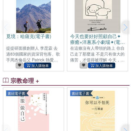
書限定特典1P彩圖】
覓境：哈薩克(電子書)
今天也要好好照顧自己✦
療癒+洋蔥系小劇場✦(電子
書)
提提研面膜創辦人 李昆霖 去
在這條沒有人帶領的路上 你自
過83個國家的資深背包客、歌
己走了那麼遠 不是只有偉大的
手周杰倫岳父 Patrick 熱愛旅
痛苦，才值得被理解 今天，你
行、去過86個國家的荷蘭鐵人
也有好好照顧自己嗎？ 一冊日
三項運動員 Michel 三個加起
常心情手帳☂一幕幕貼心小劇
來去過上百個國家、背景迥
場 與你一起擁抱生活中的溫柔
宗教命理 +
異、卻同樣熱愛探索的旅人，
閃光 ✦Threads單篇破3萬按
在一次意外的相遇後決定共同
讚，無數讀者轉發共鳴✦ ✦療
書紐電子書
書紐電子書
前行 這趟或許一生僅此一次的
癒+洋蔥系圖文創作者Kai首部
哈薩克壯遊， 不只是一次遠
精選集✦ ✦收錄全新「兔兔醫
行，更是遇見另一片Another
生的日常內心檢查」✦ 「無論
Land的開始。 ※全書內容以中
自己被黑暗壓縮得如何尖銳微
英文呈現，並收錄大量珍貴影
小，都能被Kai的圖文溫柔包
像※ 旅行，不只是踏足一個不
覆。溫暖、蓬鬆、軟綿的雲朵
熟悉的地方，或是走遍世界的
被具現化，就是Kai的創