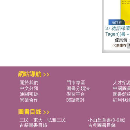
滿額折
37.
德語帶著走(
Tagen)(
優惠價
無庫存
網站導航 >>
關於我們
門市專區
人才招
中文分類
圖書分類法
中國圖
通關密碼
學習平台
圖書館採
異業合作
閱讀潮評
紅利兌
圖書目錄 >>
三民・東大・弘雅三民
小山丘童書(0-6歲)
古籍圖書目錄
古典圖書目錄