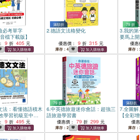
滿額折
79 折
檢必考單字
2.
德語文法格變化
3.
我的第
P3音檔下載版】
要馬上開
9
405
9
315
：
優惠價：
優惠
庫存：4
庫存：
79 折
滿額折
文法：看懂德語積木
6.
中英德旅遊迷你會話：超強三
7.
全圖解
效學習初級至中級
語旅遊學習書
【全彩增修
9
495
79
299
App」內
：
優惠價：
優
庫存：2
庫存：