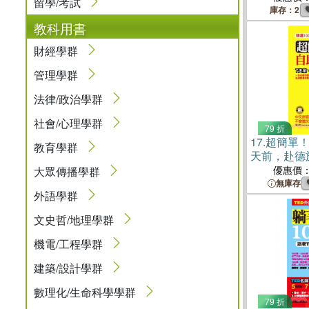
留學/考試
庫存：2
教科用書
財經學群
管理學群
法律/政治學群
社會/心理學群
79 折
17.
超簡單！
教育學群
天前，赴德
優惠價
大眾傳播學群
無庫存
外語學群
文史哲/地理學群
機電/工程學群
建築/設計學群
數理化/生命科學學群
79 折