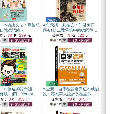
滿額折
一本德語文法：寫給想
4.
每天讀一點德文：知君何日
口說德語的人
同-81封二戰舊信中的德國往事
79
299
（典藏新版）
9
522
價：
優惠價：
2
庫存：2
79 折
、10倍速德語會話
8.
全新！自學德語看完這本就能
版】(附「Youtor
說：專為華人設計的德語教
含VRP虛擬點讀筆)
9
359
材，發音 + 文法 + 單字 + 會話
79
315
惠價：
優惠價：
一次學會！（附QR碼線上音
2
庫存：2
檔）