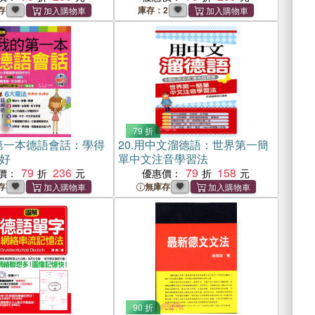
存
庫存：2
79 折
第一本德語會話：學得
20.
用中文溜德語：世界第一簡
好
單中文注音學習法
79
236
79
158
價：
優惠價：
存
無庫存
90 折