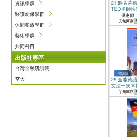
21.
躺著背德
資訊學群
TED名師
醫護幼保學群
優惠價
無庫存
休閒餐旅學群
藝術學群
共同科目
出版社專區
台灣金融研訓院
滿額折
空大
25.
全能德語
文法一次掌
無庫存