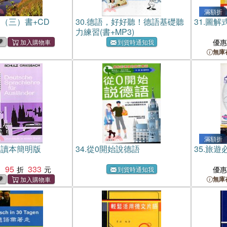
滿額折
（三）書+CD
30.
德語，好好聽！德語基礎聽
31.
圖解
力練習(書+MP3)
優
到貨時通知我
無庫
滿額折
文讀本簡明版
34.
從0開始說德語
35.
旅遊
95
333
：
優
到貨時通知我
無庫