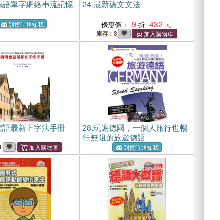
德語單字網絡串流記憶
24.
最新德文文法
9
432
優惠價：
到貨時通知我
庫存：3
德語最新正字法手冊
28.
玩遍德國，一個人旅行也暢
行無阻的旅遊德語
1
到貨時通知我