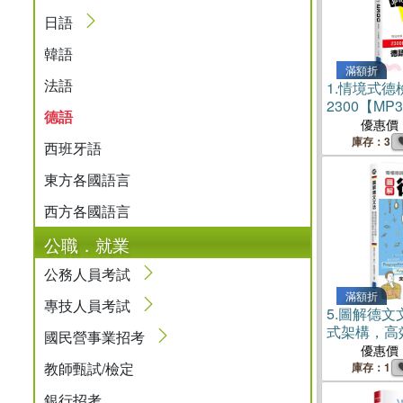
日語
韓語
滿額折
法語
1.
情境式德
2300【M
德語
優惠價
庫存：3
西班牙語
東方各國語言
西方各國語言
公職．就業
公務人員考試
滿額折
專技人員考試
5.
圖解德文
式架構，高
國民營事業招考
文法
優惠價
教師甄試/檢定
庫存：1
銀行招考