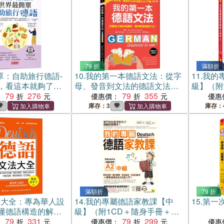
79 折
滿額折
單：自助旅行德語-
10.
我的第一本德語文法：從字
11.
我的
，看這本就夠了！
母、發音到文法的德語文法入
級】（附
ode線上音檔）
79
276
門書（附QR碼線上音檔）
79
355
強背單字神
：
優惠價：
優惠
App」
庫存：3
庫存：
滿額折
79 折
法大全：專為華人設
14.
我的專屬德語家教課【中
15.
第一
懂德語構造的解剖
級】（附1CD＋隨身手冊＋電
德文雙索引查詢）
79
331
子書）
79
299
：
優惠價：
優惠