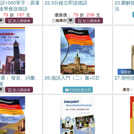
語1000單字：跟著
22.
3分鐘立即說德語
23.
圖解
快速學會說德語
法
79
197
79
236
：
優惠價：
無庫存
滿額折
通： 發音、詞彙、
26.
德語入門（二）書+CD
27.
簡明
握
庫存：
到貨時通知我