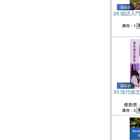
滿額折
29.
德語入門
庫存：1
滿額折
33.
現代德
優惠價
庫存：3