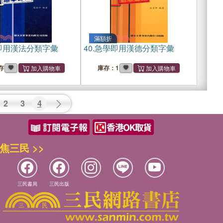
滿額折
即用漢法分類字彙
40.
急學即用漢德分類字彙
存
庫存：1
2
3
4
焦三民 >>
三民書局
三民出版