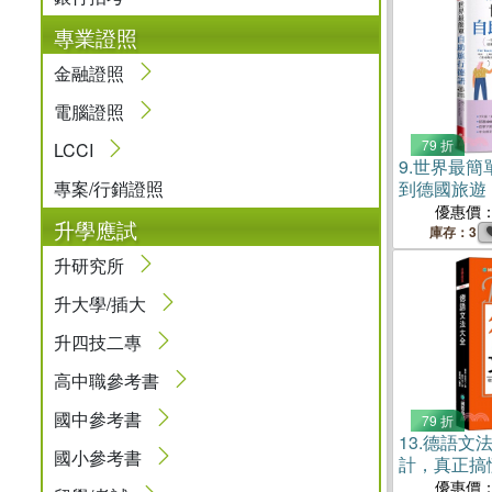
專業證照
金融證照
電腦證照
79 折
LCCI
9.
世界最簡
專案/行銷證照
到德國旅遊
（附QR C
優惠價
升學應試
庫存：3
升研究所
升大學/插大
升四技二專
高中職參考書
國中參考書
79 折
13.
德語文
國小參考書
計，真正搞
書（附中、
優惠價