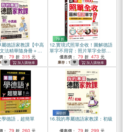
79 折
專屬德語家教課【中高
12.
實境式照單全收！圖解德語
文法精華隨身冊＋最
單字不用背：照片單字全部收
器＋「Youtor
79
315
錄！全場景1500張實境圖解，
79
473
價：
優惠價：
內含VRP虛擬點讀筆）
讓生活中的人事時地物成為你
4
庫存：1
的德文家教！（附QR線上音檔
隨刷隨聽）
滿額折
次學德語，超簡單
16.
我的專屬德語家教課：初級
79
260
79
299
價：
優惠價：