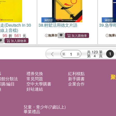
滿額折
滿額折
Deutsch in 30
38.
輕鬆活用德文片語
39.
急學
書＋線上音檔)
95
561
：
無庫存
無庫
共
123
筆
1
第
4
頁
募
禮券兌換
紅利積點
聚
書館分類法
常見問題
新手購書
購/編目
空中大學購書
企業合作
換
好站連結
兒童・青少年(7歲以上)
畢業禮品