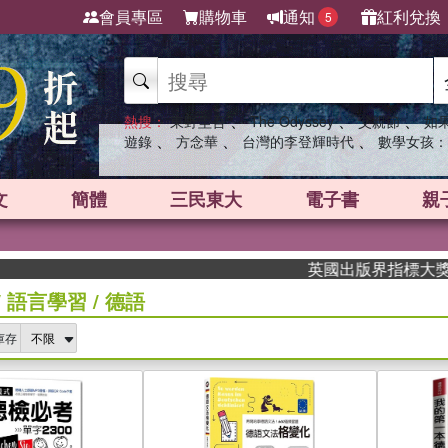
會員專區
購物車
通知
紅利兌換
5
、
、
、
熱搜：
東野圭吾
The Odyssey
父親節
如
、
、
、
遊錄
方念華
台灣的李登輝時代
數學女孩：
文
簡體
三民東大
電子書
親
英國出版界指標大獎肯定！A.F
/
語言學習
/
德語
庫存