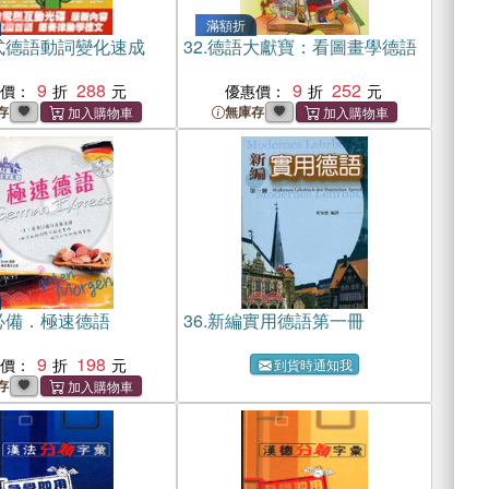
滿額折
式德語動詞變化速成
32.
德語大獻寶：看圖畫學德語
9
288
9
252
惠價：
優惠價：
存
無庫存
必備．極速德語
36.
新編實用德語第一冊
9
198
惠價：
到貨時通知我
存