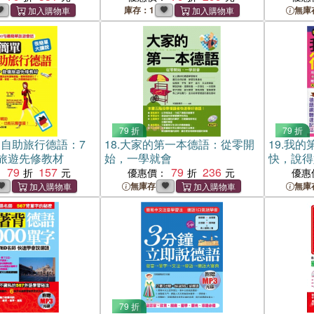
庫存：1
無庫
79 折
79 折
自助旅行德語：7
18.
大家的第一本德語：從零開
19.
我的
旅遊先修教材
始，一學就會
快，說得
79
157
79
236
：
優惠價：
優惠
無庫存
無庫
79 折