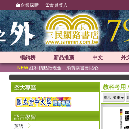
企業採購
會員登入
暢銷榜
新品
推薦
中文
外
NEW
紅利積點抵現金，消費購書更貼心
教科考用
空大專區
顯示
語言學習
英語