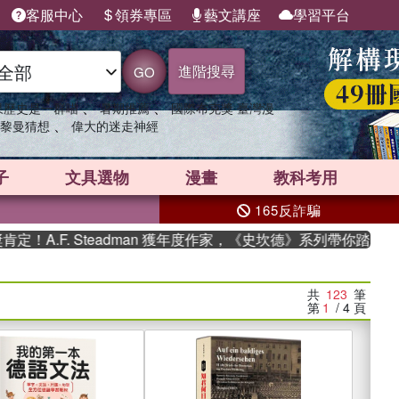
客服中心
領券專區
藝文講座
學習平台
進階搜尋
GO
、
、
果歷史是一群喵
暑期推薦
國際布克獎 臺灣漫
、
黎曼猜想
偉大的迷走神經
子
文具選物
漫畫
教科考用
165反詐騙
. Steadman 獲年度作家，《史坎德》系列帶你踏上熱血奇幻旅
共
123
筆
第
1
/ 4
頁