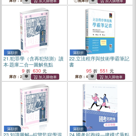
庫存：5
無庫存
滿額折
滿額折
21.
犯罪學（含再犯預測）讀
22.
立法程序與技術學霸筆記
本‧題庫二合一圖解焦點
書
9
630
95
551
庫存：2
庫存：4
滿額折
滿額折
23.
知識圖解─綜覽監獄學混
24.
國考起跑線―建構式爭點