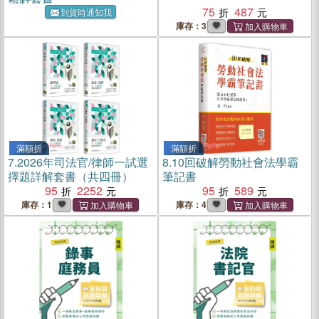
75
487
到貨時通知我
庫存：3
滿額折
滿額折
7.
2026年司法官/律師一試選
8.
10回破解勞動社會法學霸
擇題詳解套書（共四冊）
筆記書
95
2252
95
589
庫存：1
庫存：4