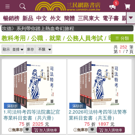
5
暢銷榜
新品
中文
外文
簡體
三民東大
電子書
親子
GO
坎德》系列帶你踏上熱血奇幻旅程
教科考用
/
公職．就業
/
公務人員考試
/
司法特考
、
熱搜：
東野圭吾
高希均教授回憶錄
分類
、
、
、
The Odyssey
父親節
如果歷
共
252
筆
、
、
顯示
庫存
史是一群喵
暑期推薦
國際布克
第
1
/ 7
頁
、
、
獎 臺灣漫遊錄
方念華
台灣的李
、
、
登輝時代
數學女孩：黎曼猜想
偉大的迷走神經
滿額折
滿額折
1.
司法特考四等法院書記官
2.
2026司法特考四等法警專
專業科目套書（共六冊）
業科目套書（共五冊）
75
2325
75
1897
無庫存
無庫存