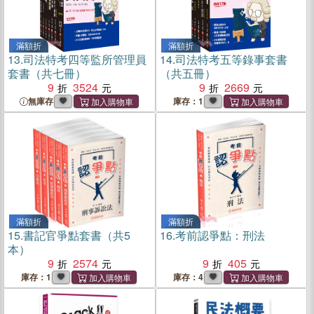
滿額折
滿額折
13.
司法特考四等監所管理員
14.
司法特考五等錄事套書
套書（共七冊）
（共五冊）
9
3524
9
2669
無庫存
庫存：1
滿額折
滿額折
15.
書記官爭點套書（共5
16.
考前認爭點：刑法
本）
9
2574
9
405
庫存：1
庫存：4