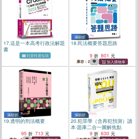
滿額折
17.
這是一本高考行政法解題
18.
民法概要答題思路
書
9
801
到貨時通知我
庫存：2
滿額折
滿額折
19.
透明的刑法概要
20.
犯罪學（含再犯預測）讀
本‧題庫二合一圖解焦點
95
713
9
630