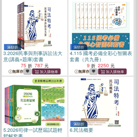
滿額折
滿額折
3.
2026民事與刑事訴訟法大
4.
115 國考必備全彩心智圖表
意(講義+題庫)套書
套書（共九冊）
75
787
9
2250
無庫存
無庫存
滿額折
5.
2026司律一試歷屆試題輕
6.
民法概要
鬆解套書