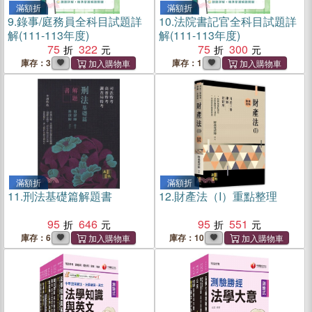
滿額折
滿額折
9.
錄事/庭務員全科目試題詳
10.
法院書記官全科目試題詳
解(111-113年度)
解(111-113年度)
75
322
75
300
庫存：3
庫存：1
滿額折
滿額折
11.
刑法基礎篇解題書
12.
財產法（I）重點整理
95
646
95
551
庫存：6
庫存：10