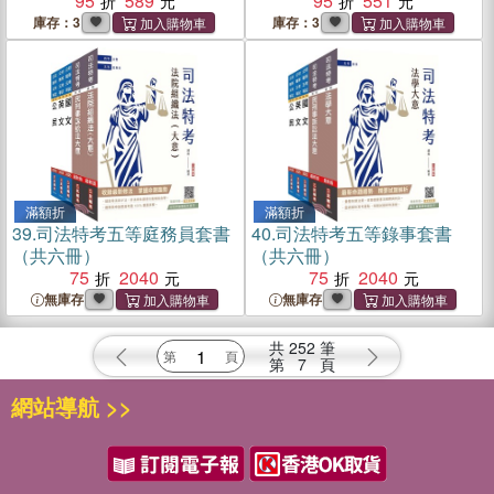
95
589
95
551
庫存：3
庫存：3
滿額折
滿額折
39.
司法特考五等庭務員套書
40.
司法特考五等錄事套書
（共六冊）
（共六冊）
75
2040
75
2040
無庫存
無庫存
共
252
筆
第
7
頁
網站導航 >>