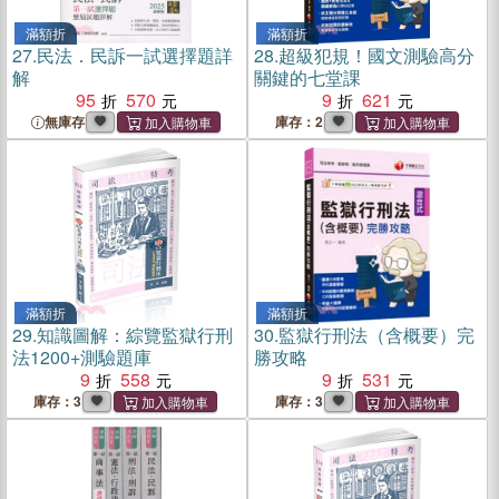
滿額折
滿額折
27.
民法．民訴一試選擇題詳
28.
超級犯規！國文測驗高分
解
關鍵的七堂課
95
570
9
621
無庫存
庫存：2
滿額折
滿額折
29.
知識圖解：綜覽監獄行刑
30.
監獄行刑法（含概要）完
法1200+測驗題庫
勝攻略
9
558
9
531
庫存：3
庫存：3