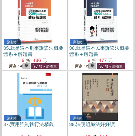
滿額折
滿額折
35.
就是這本刑事訴訟法概要
36.
就是這本民事訴訟法概要
體系＋解題書
體系＋解題書
9
486
9
477
庫存：4
庫存：2
滿額折
滿額折
37.
實用強制執行法精義
38.
法院組織法好好讀