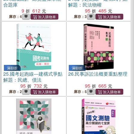
合題庫
解題：民法物權
9
612
95
485
庫存：4
庫存：3
滿額折
滿額折
25.
國考起跑線―建構式爭點
26.
民事訴訟法概要重點整理
解題：民總、債法
95
732
95
665
庫存：2
庫存：5