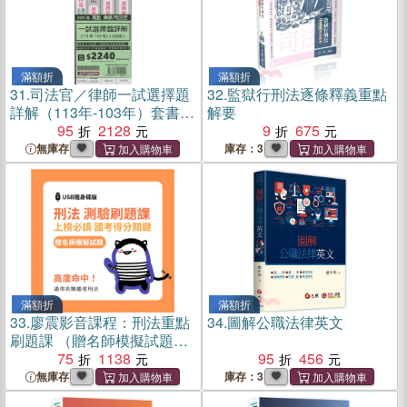
滿額折
滿額折
31.
司法官／律師一試選擇題
32.
監獄行刑法逐條釋義重點
詳解（113年-103年）套書
解要
（共四冊）
95
2128
9
675
無庫存
庫存：3
滿額折
滿額折
33.
廖震影音課程：刑法重點
34.
圖解公職法律英文
刷題課 （贈名師模擬試題）
[USB隨身碟版]
75
1138
95
456
無庫存
庫存：3