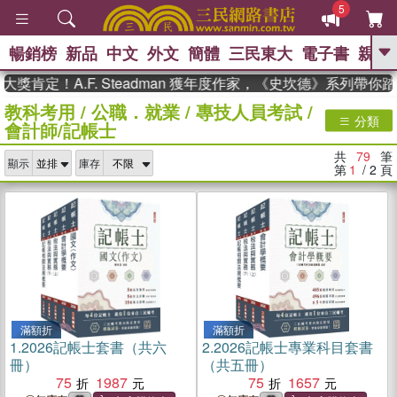
5
暢銷榜
新品
中文
外文
簡體
三民東大
電子書
親子
GO
！A.F. Steadman 獲年度作家，《史坎德》系列帶你踏上熱
教科考用
/
公職．就業
/
專技人員考試
/
、
、
熱搜：
東野圭吾
The Odyssey
分類
會計師/記帳士
、
、
父親節
如果歷史是一群喵
暑期
、
、
推薦
國際布克獎 臺灣漫遊錄
方
共
79
筆
、
、
顯示
庫存
念華
台灣的李登輝時代
數學女
第
1
/ 2
頁
、
孩：黎曼猜想
偉大的迷走神經
滿額折
滿額折
1.
2026記帳士套書（共六
2.
2026記帳士專業科目套書
冊）
（共五冊）
75
1987
75
1657