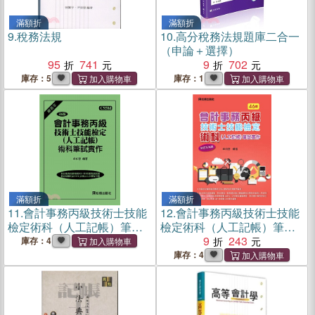
滿額折
滿額折
9.
稅務法規
10.
高分稅務法規題庫二合一
（申論＋選擇）
95
741
9
702
庫存：5
庫存：1
滿額折
滿額折
11.
會計事務丙級技術士技能
12.
會計事務丙級技術士技能
檢定術科（人工記帳）筆試
檢定術科（人工記帳）筆試
實作（解答本）
實作
9
243
庫存：4
庫存：4