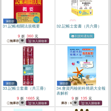
滿額折
31.
記帳相關法規概要
32.
記帳士套書（共六冊）
9
360
到貨時通知我
無庫存
滿額折
滿額折
33.
記帳士套書（共三冊）
34.
會資丙檢術科簡易大全報
表解析
9
1665
9
135
無庫存
庫存：6