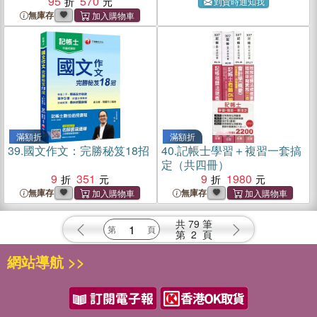
95
570
到貨時通知我
無庫存
滿額折
滿額折
39.
國文作文：完勝秘笈18招
40.
記帳士學習＋複習一套搞
定（共四冊）
9
351
9
1980
無庫存
無庫存
共
79
筆
第
2
頁
網站導航 >>