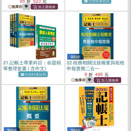
95
523
到貨時通知我
無庫存
滿額折
21.
記帳士專業科目：命題精
22.
稅務相關法規概要與租稅
華整理套書 ( 含作文)
申報實務二合一
9
495
到貨時通知我
無庫存
滿額折
滿額折