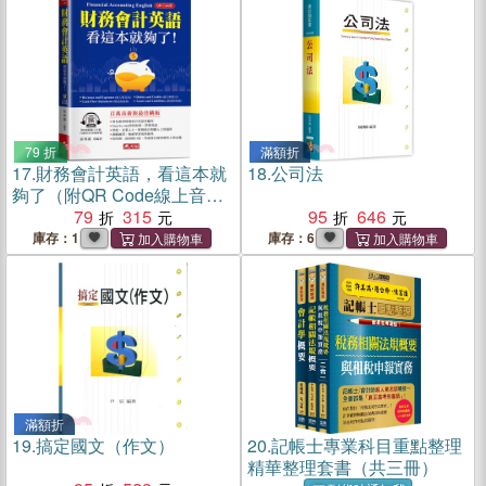
79 折
滿額折
17.
財務會計英語，看這本就
18.
公司法
夠了（附QR Code線上音
檔）
79
315
95
646
庫存：1
庫存：6
滿額折
19.
搞定國文（作文）
20.
記帳士專業科目重點整理
精華整理套書（共三冊）