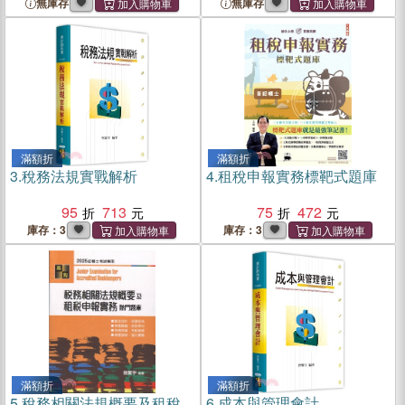
無庫存
無庫存
滿額折
滿額折
3.
稅務法規實戰解析
4.
租稅申報實務標靶式題庫
95
713
75
472
庫存：3
庫存：3
滿額折
滿額折
5.
稅務相關法規概要及租稅
6.
成本與管理會計