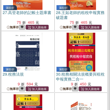
滿額折
滿額折
27.
高登老師的記帳士題庫書
28.
王如老師的租稅申報實務
破題書
75
465
75
465
無庫存
無庫存
滿額折
滿額折
29.
稅務法規
30.
稅務相關法規概要與租稅
申報實務二合一
9
594
9
450
無庫存
無庫存