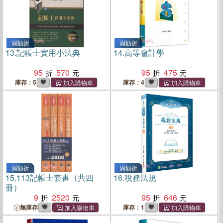
滿額折
滿額折
13.
記帳士實用小法典
14.
高等會計學
95
570
95
475
庫存：5
庫存：4
滿額折
滿額折
15.
113記帳士套書（共四
16.
稅務法規
冊）
9
2520
95
646
無庫存
庫存：1