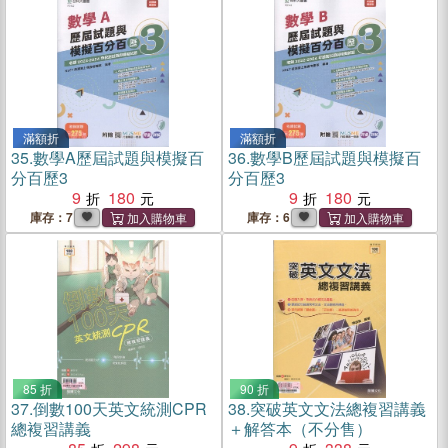
滿額折
滿額折
35.
數學A歷屆試題與模擬百
36.
數學B歷屆試題與模擬百
分百歷3
分百歷3
9
180
9
180
庫存：7
庫存：6
85 折
90 折
37.
倒數100天英文統測CPR
38.
突破英文文法總複習講義
總複習講義
＋解答本（不分售）