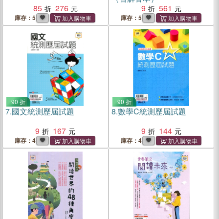
85
276
9
561
庫存：5
庫存：5
90 折
90 折
7.
國文統測歷屆試題
8.
數學C統測歷屆試題
9
167
9
144
庫存：4
庫存：4