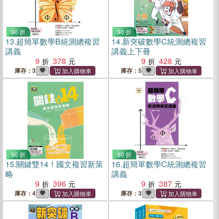
90 折
90 折
13.
超簡單數學B統測總複習
14.
新突破數學C統測總複習
講義
講義上下冊
9
378
9
428
庫存：3
庫存：5
90 折
90 折
15.
關鍵雙14！國文複習新策
16.
超簡單數學C統測總複習
略
講義
9
396
9
387
庫存：4
庫存：3