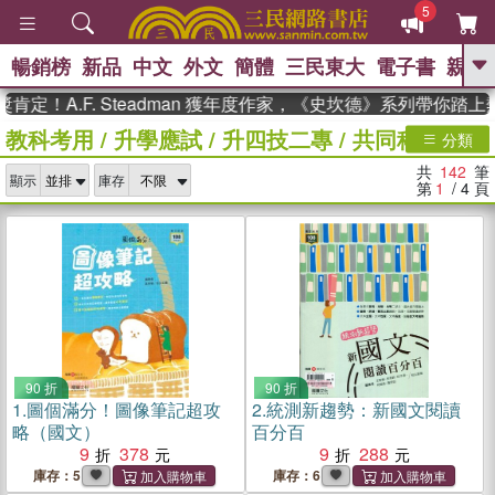
5
暢銷榜
新品
中文
外文
簡體
三民東大
電子書
親子
GO
.F. Steadman 獲年度作家，《史坎德》系列帶你踏上熱血奇
教科考用
/
升學應試
/
升四技二專
/
共同科目
、
熱搜：
東野圭吾
高希均教授回憶錄
分類
、
、
、
The Odyssey
父親節
如果歷
共
142
筆
、
、
顯示
庫存
史是一群喵
暑期推薦
國際布克
第
1
/ 4
頁
、
、
獎 臺灣漫遊錄
方念華
台灣的李
、
、
登輝時代
數學女孩：黎曼猜想
偉大的迷走神經
90 折
90 折
1.
圖個滿分！圖像筆記超攻
2.
統測新趨勢：新國文閱讀
略（國文）
百分百
9
378
9
288
庫存：5
庫存：6