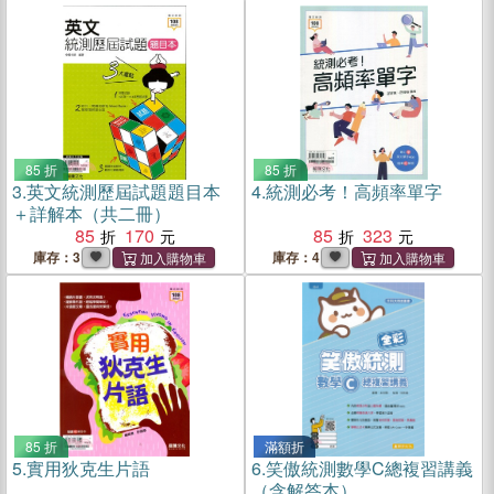
85 折
85 折
3.
英文統測歷屆試題題目本
4.
統測必考！高頻率單字
＋詳解本（共二冊）
85
170
85
323
庫存：3
庫存：4
85 折
滿額折
5.
實用狄克生片語
6.
笑傲統測數學C總複習講義
（含解答本）