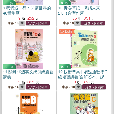
90 折
85 折
9.
我們這一行：閱讀世界的
10.
青春筆記：閱讀未來
48種角度
2.0（含習作簿）
9
252
85
331
庫存：3
庫存：3
紅利兌換
90 折
90 折
11.
關鍵16週英文統測總複習
12.
技術型高中易點通數學C
講義
總複習講義(含解答本、課後
9
315
練習本)(六版)
9
378
庫存：4
庫存 > 10