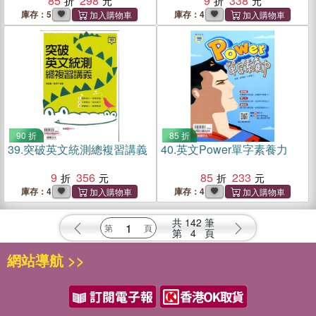
85
298
9
338
庫存：5
庫存：4
90 折
85 折
39.
突破英文統測總複習講義
40.
英文Power單字素養力
9
356
85
233
庫存：4
庫存：4
共
142
筆
第
4
頁
網站導航 >>