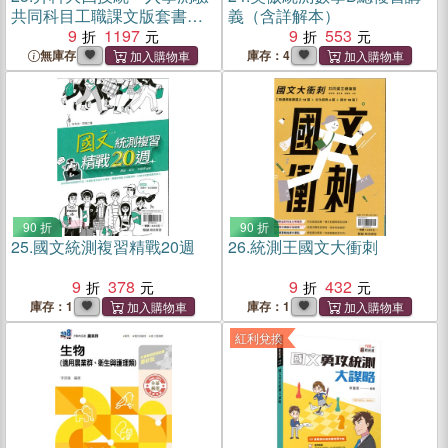
共同科目工職課文版套書
義（含詳解本）
（共三冊）
9
1197
9
553
無庫存
庫存：4
90 折
90 折
25.
國文統測複習精戰20週
26.
統測王國文大衝刺
9
378
9
432
庫存：1
庫存：1
紅利兌換