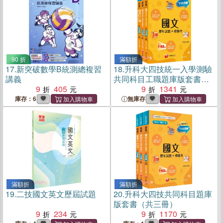
90 折
滿額折
17.
新突破數學B統測總複習
18.
升科大四技統一入學測驗
講義
共同科目工職題庫版套書
9
405
（共三冊）
9
1341
庫存：6
無庫存
滿額折
滿額折
19.
二技國文英文歷屆試題
20.
升科大四技共同科目題庫
版套書（共三冊）
9
234
9
1170