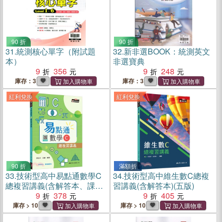
90 折
90 折
31.
統測核心單字（附試題
32.
新非選BOOK：統測英文
本）
非選寶典
9
356
9
248
庫存：3
庫存：3
紅利兌換
紅利兌換
90 折
滿額折
33.
技術型高中易點通數學C
34.
技術型高中維生數C總複
總複習講義(含解答本、課後
習講義(含解答本)(五版)
練習本)(五版)
9
378
9
405
庫存 > 10
庫存 > 10