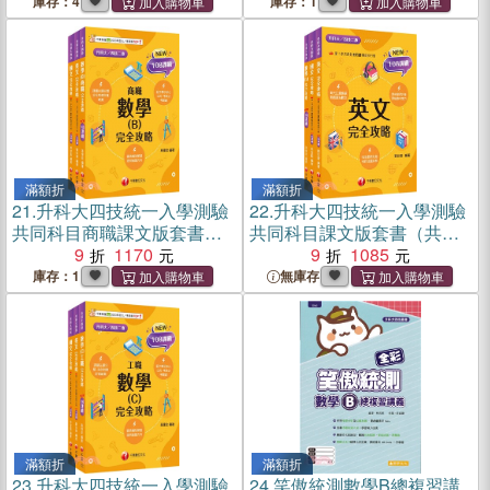
庫存：4
庫存：1
滿額折
滿額折
21.
升科大四技統一入學測驗
22.
升科大四技統一入學測驗
共同科目商職課文版套書
共同科目課文版套書（共三
（共三冊）
9
1170
冊）
9
1085
庫存：1
無庫存
滿額折
滿額折
23.
升科大四技統一入學測驗
24.
笑傲統測數學B總複習講