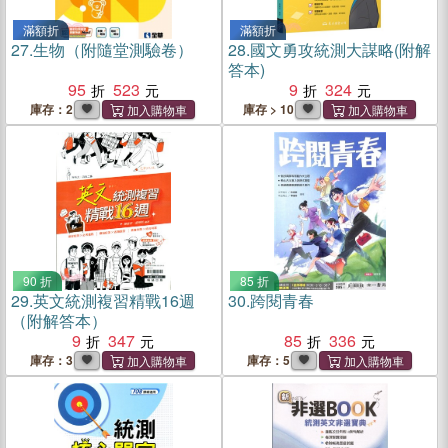
滿額折
滿額折
27.
生物（附隨堂測驗卷）
28.
國文勇攻統測大謀略(附解
答本)
95
523
9
324
庫存：2
庫存 > 10
90 折
85 折
29.
英文統測複習精戰16週
30.
跨閱青春
（附解答本）
9
347
85
336
庫存：3
庫存：5