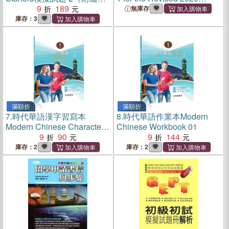
隨聽QR CODE音檔）
9
189
Exam Student's Book
無庫存
without Answers
庫存：3
滿額折
滿額折
7.
時代華語漢字習寫本
8.
時代華語作業本Modern
Modern Chinese Character
Chinese Workbook 01
Workbook 01
9
90
9
144
庫存：2
庫存：2