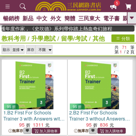
5
暢銷榜
新品
中文
外文
簡體
三民東大
電子書
親子
GO
 獲年度作家，《史坎德》系列帶你踏上熱血奇幻旅程
教科考用
/
升學應試
/
留學/考試
/
其他
、
、
熱搜：
東野圭吾
The Odyssey
分類
、
、
父親節
如果歷史是一群喵
暑期
共
71
筆
、
、
顯示
庫存
推薦
國際布克獎 臺灣漫遊錄
方
第
1
/ 2
頁
、
、
念華
台灣的李登輝時代
數學女
、
孩：黎曼猜想
偉大的迷走神經
95 折
95 折
1.
B2 First For Schools
2.
B2 First For Schools
Trainer 3 with Answers with
Trainer 3 without Answers
Digital Pack
95
1311
with Digital Pack
95
836
無庫存
無庫存