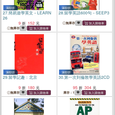
滿額折
滿額折
27.
簡易遊學英文－LEARN
28.
留學英語600句－SEEP3
26
9
152
無庫存
無庫存
滿額折
滿額折
29.
留學記趣：北京
30.
第一次到倫敦學英語2CD
9
180
95
304
無庫存
庫存：1