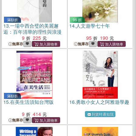
滿額折
95 折
13.
一場中西合璧的美麗邂
14.
人文遊學七十年
逅：百年清華的理性與浪漫
9
225
95
190
無庫存
無庫存
滿額折
15.
在美生活須知台灣版
16.
勇敢小女人之阿雅遊學趣
9
414
到貨時通知我
無庫存