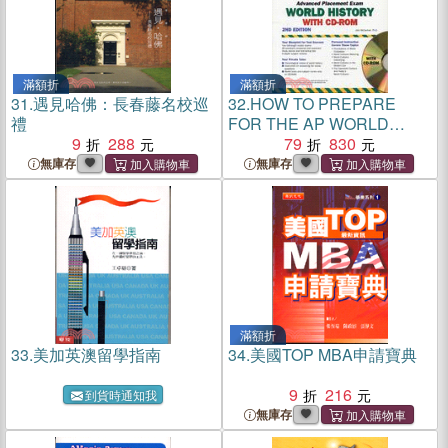
滿額折
滿額折
31.
遇見哈佛：長春藤名校巡
32.
HOW TO PREPARE
禮
FOR THE AP WORLD
9
288
HISTORY 2ND EDITION
79
830
無庫存
無庫存
滿額折
33.
美加英澳留學指南
34.
美國TOP MBA申請寶典
9
216
到貨時通知我
無庫存