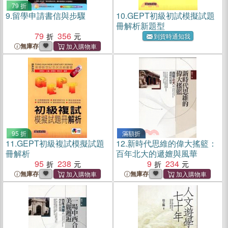
79 折
9.
留學申請書信與步驟
10.
GEPT初級初試模擬試題
冊解析新題型
79
356
到貨時通知我
無庫存
95 折
滿額折
11.
GEPT初級複試模擬試題
12.
新時代思維的偉大搖籃：
冊解析
百年北大的遞嬗與風華
95
238
9
234
無庫存
無庫存