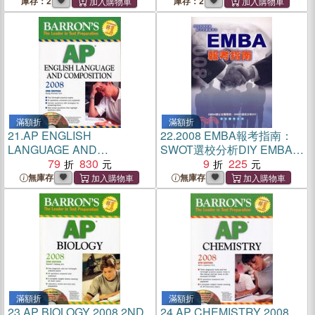
庫存：2
庫存：2
滿額折
滿額折
21.
AP ENGLISH
22.
2008 EMBA報考指南：
LANGUAGE AND
SWOT選校分析DIY EMBA碩
COMPOSITION 2008 2ND
79
830
士在
9
225
EDITION
無庫存
無庫存
滿額折
滿額折
23.
AP BIOLOGY 2008 2ND
24.
AP CHEMISTRY 2008