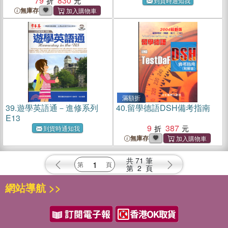
8TH EDITION
79
830
到貨時通知我
無庫存
滿額折
39.
遊學英語通－進修系列
40.
留學德語DSH備考指南
E13
9
387
到貨時通知我
無庫存
共
71
筆
第
2
頁
網站導航 >>