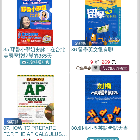
滿額折
35.
耶魯小學姐史詠：在台北
36.
留學英文很有聊
美國學校蛻變的365天
9
269
到貨時通知我
無庫存
滿額折
37.
HOW TO PREPARE
38.
劍橋小學英語考試天書
FOR THE AP CALCULUS