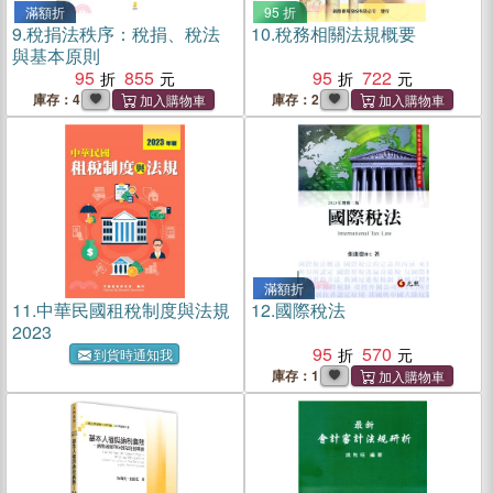
滿額折
95 折
9.
稅捐法秩序：稅捐、稅法
10.
稅務相關法規概要
與基本原則
95
855
95
722
庫存：4
庫存：2
滿額折
11.
中華民國租稅制度與法規
12.
國際稅法
2023
95
570
到貨時通知我
庫存：1