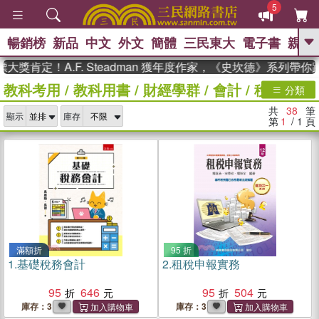
5
暢銷榜
新品
中文
外文
簡體
三民東大
電子書
親子
GO
！A.F. Steadman 獲年度作家，《史坎德》系列帶你踏上
教科考用
/
教科用書
/
財經學群
/
會計
/
稅務法規
、
熱搜：
東野圭吾
高希均教授回憶錄
分類
、
、
、
The Odyssey
父親節
如果歷
共
38
筆
、
、
顯示
庫存
史是一群喵
暑期推薦
國際布克
第
1
/ 1
頁
、
、
獎 臺灣漫遊錄
方念華
台灣的李
、
、
登輝時代
數學女孩：黎曼猜想
偉大的迷走神經
滿額折
95 折
1.
基礎稅務會計
2.
租稅申報實務
95
646
95
504
庫存：3
庫存：3