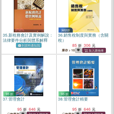
滿額折
35.
新稅務會計及實例解說：
36.
銷售稅制度與實務（含關
法律要件分析與體系解釋
稅）
85
306
到貨時通知我
庫存 > 10
95 折
95 折
37.
管理會計
38.
管理會計精要
95
646
95
646