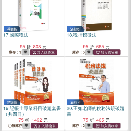
滿額折
滿額折
17.
國際稅法
18.
稅捐稽徵法
95
808
95
665
庫存：3
庫存：5
滿額折
滿額折
19.
記帳士專業科目破題套書
20.
王如老師的稅務法規破題
（共四冊）
書
75
1492
75
465
無庫存
庫存：2