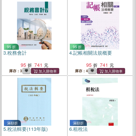
95 折
95 折
3.
稅務會計
4.
記帳相關法規概要
95
741
95
741
庫存：3
庫存：4
滿額折
滿額折
5.
稅法輯要(113年版)
6.
租稅法