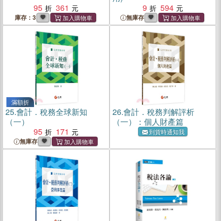
95
361
9
594
庫存：3
無庫存
滿額折
25.
會計．稅務全球新知
26.
會計．稅務判解評析
（一）
（一）：個人財產篇
95
171
到貨時通知我
無庫存