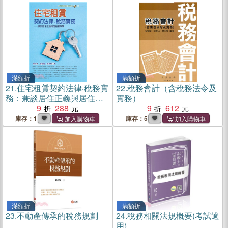
滿額折
滿額折
21.
住宅租賃契約法律‧稅務實
22.
稅務會計（含稅務法令及
務：兼談居住正義與居住權
實務）
保障
9
288
9
612
庫存：1
庫存：5
滿額折
滿額折
23.
不動產傳承的稅務規劃
24.
稅務相關法規概要(考試適
用)