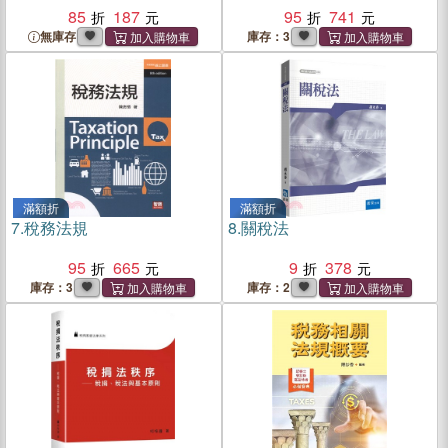
85
187
95
741
無庫存
庫存：3
滿額折
滿額折
7.
稅務法規
8.
關稅法
95
665
9
378
庫存：3
庫存：2