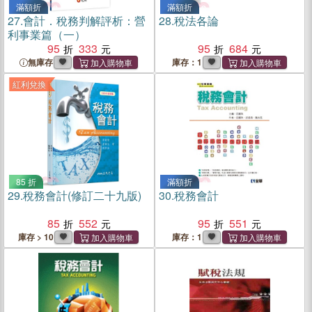
滿額折
滿額折
27.
會計．稅務判解評析：營
28.
稅法各論
利事業篇（一）
95
333
95
684
無庫存
庫存：1
紅利兌換
85 折
滿額折
29.
稅務會計(修訂二十九版)
30.
稅務會計
85
552
95
551
庫存 > 10
庫存：1