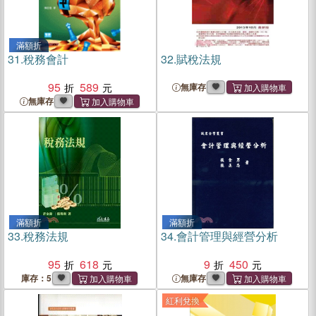
滿額折
31.
稅務會計
32.
賦稅法規
95
589
無庫存
無庫存
滿額折
滿額折
33.
稅務法規
34.
會計管理與經營分析
95
618
9
450
庫存：5
無庫存
紅利兌換