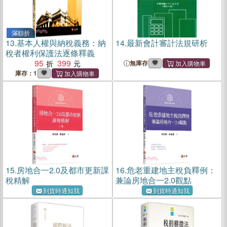
滿額折
13.
基本人權與納稅義務：納
14.
最新會計審計法規研析
稅者權利保護法逐條釋義
95
399
無庫存
庫存：1
15.
房地合一2.0及都市更新課
16.
危老重建地主稅負釋例：
稅精解
兼論房地合一2.0觀點
到貨時通知我
到貨時通知我