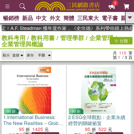
5
暢銷榜
新品
中文
外文
簡體
三民東大
電子書
親子
GO
. Steadman 獲年度作家，《史坎德》系列帶你踏上熱血奇幻旅
教科考用
/
教科用書
/
管理學群
/
企業管理
/
、
熱搜：
東野圭吾
高希均教授回憶錄
分類
企業管理與概論
、
、
、
The Odyssey
父親節
如果歷
、
、
史是一群喵
暑期推薦
國際布克
共
110
筆
、
、
顯示
庫存
獎 臺灣漫遊錄
方念華
台灣的李
第
1
/ 3
頁
、
、
登輝時代
數學女孩：黎曼猜想
偉大的迷走神經
95 折
95 折
1.
International Business:
2.
ESG全球觀點：企業永續
The New Realities -- Global
經營的關鍵祕笈
Edition
95
1425
95
522