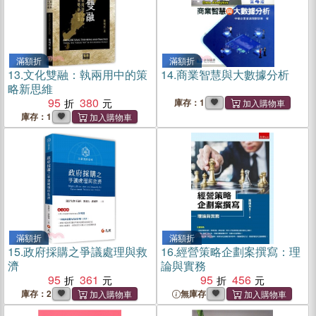
滿額折
滿額折
13.
文化雙融：執兩用中的策
14.
商業智慧與大數據分析
略新思維
95
380
庫存：1
庫存：1
滿額折
滿額折
15.
政府採購之爭議處理與救
16.
經營策略企劃案撰寫：理
濟
論與實務
95
361
95
456
庫存：2
無庫存