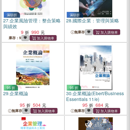
滿額折
滿額折
27.
企業風險管理：整合策略
28.
國際企業：管理與策略
與績效
9
990
無庫存
庫存：9
95 折
95 折
29.
企業概論
30.
企業概論(Ebert/Business
Essentials 11/e)
95
504
95
684
無庫存
無庫存