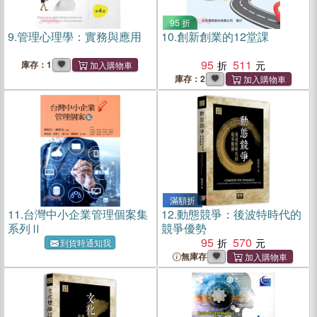
95 折
9.
管理心理學：實務與應用
10.
創新創業的12堂課
95
511
庫存：1
庫存：2
滿額折
11.
台灣中小企業管理個案集
12.
動態競爭：後波特時代的
系列Ⅱ
競爭優勢
95
570
到貨時通知我
無庫存