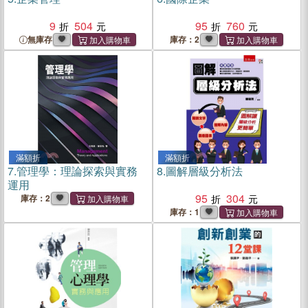
9
504
95
760
無庫存
庫存：2
滿額折
滿額折
7.
管理學：理論探索與實務
8.
圖解層級分析法
運用
95
304
庫存：2
庫存：1