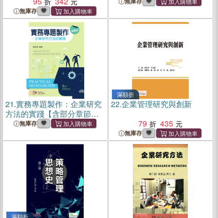
95
342
無庫存
無庫存
滿額折
21.
實務專題製作：企業研究
22.
企業管理研究與創新
方法的實踐【含部分章節及
附錄內容QR Code】
79
435
無庫存
無庫存
滿額折