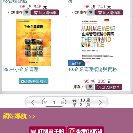
略管理觀點
務
95
646
95
741
無庫存
無庫存
滿額折
39.
中小企業管理
40.
企業管理概論與實務
95
333
到貨時通知我
庫存：1
共
110
筆
第
3
頁
網站導航 >>