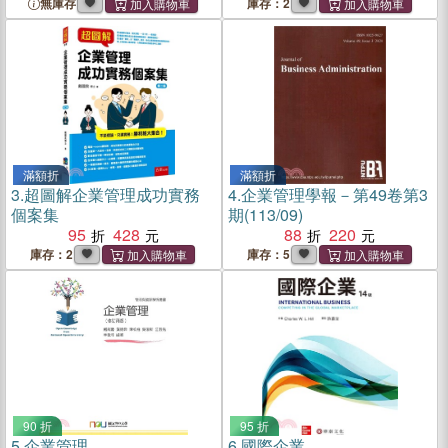
無庫存
庫存：2
滿額折
滿額折
3.
超圖解企業管理成功實務
4.
企業管理學報－第49卷第3
個案集
期(113/09)
95
428
88
220
庫存：2
庫存：5
90 折
95 折
5.
企業管理
6.
國際企業