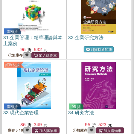
滿額折
31.
企業管理：精華理論與本
32.
企業研究方法
土案例
95
532
到貨時通知我
無庫存
紅利兌換
滿額折
95 折
33.
現代企業管理
34.
研究方法
85
349
95
523
庫存 > 10
無庫存