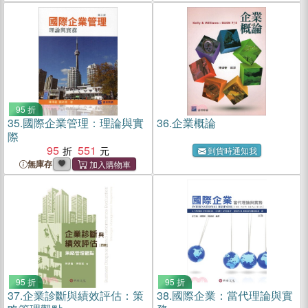
95 折
35.
國際企業管理：理論與實
36.
企業概論
際
95
551
到貨時通知我
無庫存
95 折
95 折
37.
企業診斷與績效評估：策
38.
國際企業：當代理論與實