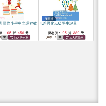
滿額折
YP與國際小學中文課程教
4.
差異化班級學生評量
95
456
95
380
價：
優惠價：
3
庫存：1