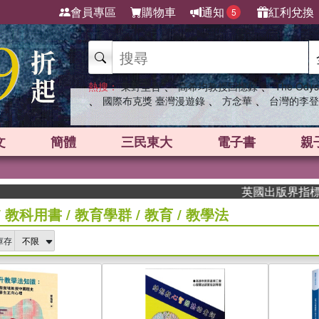
會員專區
購物車
通知
紅利兌換
5
、
、
熱搜：
東野圭吾
高希均教授回憶錄
The Odys
、
、
、
國際布克獎 臺灣漫遊錄
方念華
台灣的李登
文
簡體
三民東大
電子書
親
英國出版界指標大獎肯
/
教科用書
/
教育學群
/
教育
/
教學法
庫存