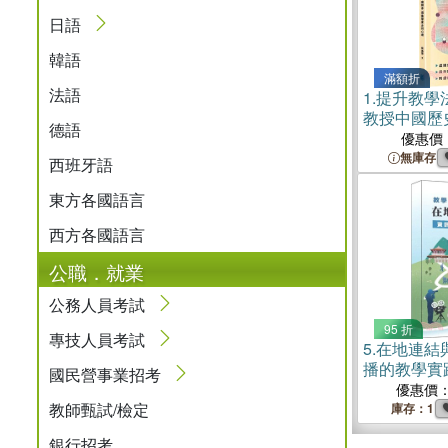
日語
韓語
滿額折
法語
1.
提升教學
教授中國歷
德語
理
優惠價
無庫存
西班牙語
東方各國語言
西方各國語言
公職．就業
公務人員考試
95 折
專技人員考試
5.
在地連結
播的教學實
國民營事業招考
優惠價
教師甄試/檢定
庫存：1
銀行招考