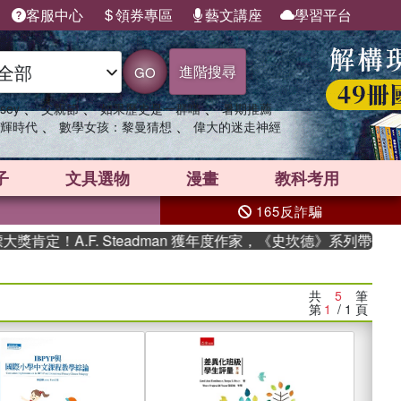
客服中心
領券專區
藝文講座
學習平台
進階搜尋
GO
、
、
、
sey
父親節
如果歷史是一群喵
暑期推薦
、
、
輝時代
數學女孩：黎曼猜想
偉大的迷走神經
子
文具選物
漫畫
教科考用
165反詐騙
定！A.F. Steadman 獲年度作家，《史坎德》系列帶你踏上
共
5
筆
第
1
/ 1
頁