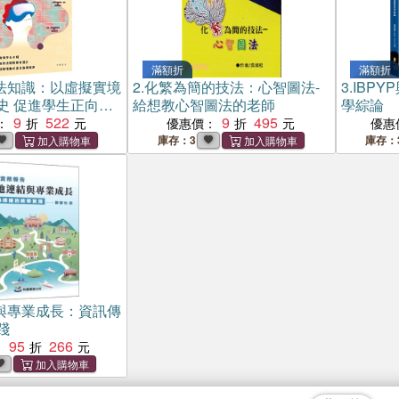
滿額折
滿額折
法知識：以虛擬實境
2.
化繁為簡的技法：心智圖法-
3.
IBP
史 促進學生正向心
給想教心智圖法的老師
學綜論
9
522
9
495
：
優惠價：
優惠
庫存：3
庫存：
與專業成長：資訊傳
踐
95
266
：