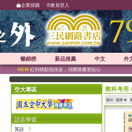
企業採購
會員登入
暢銷榜
新品
推薦
中文
外
NEW
紅利積點抵現金，消費購書更貼心
教科考用
空大專區
顯示
語言學習
英語