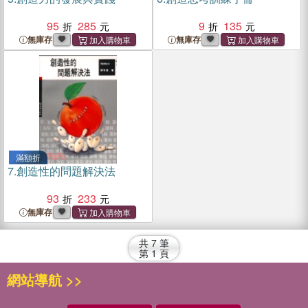
95
285
9
135
無庫存
無庫存
滿額折
7.
創造性的問題解決法
93
233
無庫存
共
7
筆
第
1
頁
網站導航 >>