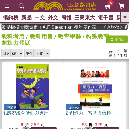
5
暢銷榜
新品
中文
外文
簡體
三民東大
電子書
親子
GO
界指標大獎肯定！A.F. Steadman 獲年度作家，《史坎德》
教科考用
/
教科用書
/
教育學群
/
特殊教育
/
、
、
熱搜：
東野圭吾
The Odyssey
分類
創造力發展
、
、
父親節
如果歷史是一群喵
暑期
、
、
推薦
國際布克獎 臺灣漫遊錄
方
共
7
筆
、
、
顯示
庫存
念華
台灣的李登輝時代
數學女
第
1
/ 1
頁
、
孩：黎曼猜想
偉大的迷走神經
滿額折
滿額折
1.
感覺統合活動與應用
2.
創造力、智慧與信賴
9
252
93
326