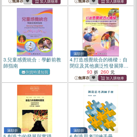
無庫存
無庫存
滿額折
3.
兒童感覺統合：學齡前教
4.
打造感覺統合的橋樑：自
師指南
閉症及其他廣泛性發展障礙
兒童的治療
93
260
到貨時通知我
無庫存
滿額折
滿額折
5.
創造力的發展與實踐
6.
創造思考訓練手冊