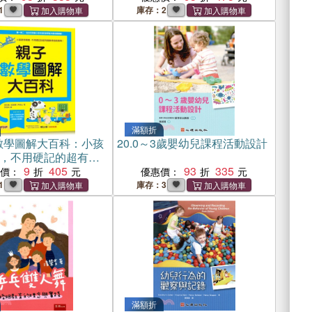
1
庫存：2
滿額折
數學圖解大百科：小孩
20.
0～3歲嬰幼兒課程活動設計
，不用硬記的超有趣
寶典！
9
405
93
335
惠價：
優惠價：
1
庫存：3
滿額折