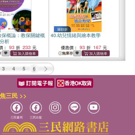
滿額折
教保概論：教保關鍵概
40.
幼兒情緒與繪本教學
分析
93
233
93
167
價：
優惠價：
1
無庫存
3
4
5
6
焦三民 >>
三民書局
三民出版