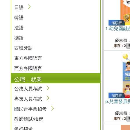
日語
韓語
滿額折
法語
1.
幼兒園融
德語
優惠價
庫存：2
西班牙語
東方各國語言
西方各國語言
公職．就業
公務人員考試
滿額折
專技人員考試
5.
兒童發展
國民營事業招考
優惠價
教師甄試/檢定
庫存：2
銀行招考