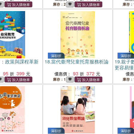
庫存：2
庫存：
滿額折
滿額折
育：政策與課程革新
18.
當代臺灣兒童托育服務析論
19.
親子
更容易懂
95
399
93
372
數學遊戲
：
優惠價：
優
庫存：1
庫存：
滿額折
滿額折