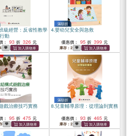
滿額折
班級經營：反省性教學
4.
嬰幼兒安全與急救
行動
93
326
95
399
價：
優惠價：
4
庫存：2
滿額折
遊戲治療技巧實務
8.
兒童輔導原理：從理論到實務
95
475
93
465
價：
優惠價：
存
庫存：2