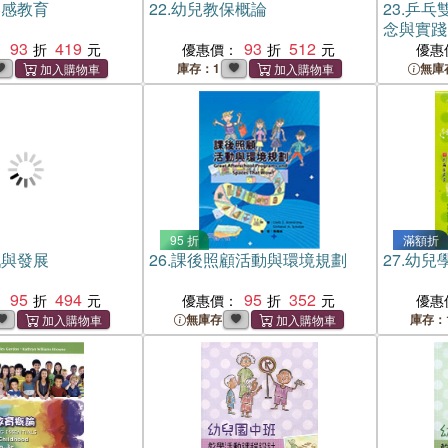
美感教育
22.
幼兒教保概論
23.
乒乓
念與實踐
93
419
93
512
：
優惠價：
優惠
庫存：1
無庫
95 折
滿額折
戲與發展
26.
課後照顧活動與環境規劃
27.
幼兒
95
494
95
352
：
優惠價：
優惠
無庫存
庫存：