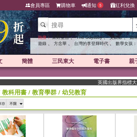
會員專區
購物車
通知
紅利兌換
5
、
、
、
熱搜：
東野圭吾
The Odyssey
父親節
如
、
、
、
遊錄
方念華
台灣的李登輝時代
數學女孩：
文
簡體
三民東大
電子書
親
英國出版界指標大獎肯定！A.F
/
教科用書
/
教育學群
/
幼兒教育
庫存