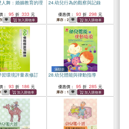
雙人舞：婚姻教育的理
24.
幼兒行為的觀察與記錄
95
333
93
298
價：
優惠價：
存
庫存：2
滿額折
學習環境評量表修訂
28.
幼兒體能與律動指導
93
186
95
285
價：
優惠價：
1
庫存：1