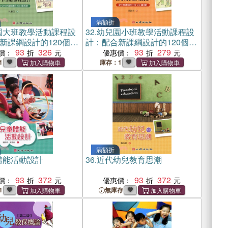
滿額折
園大班教學活動課程設
32.
幼兒園小班教學活動課程設
新課綱設計的120個活
計：配合新課綱設計的120個活
93
326
動
93
279
價：
優惠價：
1
庫存：1
滿額折
體能活動設計
36.
近代幼兒教育思潮
93
372
93
372
價：
優惠價：
1
無庫存