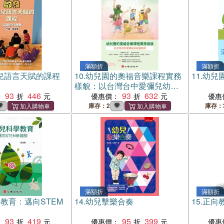
滿額折
滿額折
兒語言天賦的課程
10.
幼兒園的奧福音樂課程實務
11.
幼兒
樣貌：以台灣台中愛彌兒幼兒
93
446
園為例
93
632
：
優惠價：
優惠
庫存：2
庫存：
滿額折
滿額折
教育：邁向STEM
14.
幼兒擊樂合奏
15.
正向
93
419
95
399
：
優惠價：
優惠