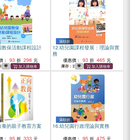
滿額折
園教保活動課程設計
12.
幼兒園課程發展：理論與實
務
93
298
93
465
價：
優惠價：
3
庫存：2
滿額折
教養的親子教育方案
16.
幼兒園行政理論與實務
95
333
95
475
價：
優惠價：