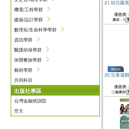
21.
幼兒園
機電/工程學群
優惠價
建築/設計學群
庫存：1
數理化/生命科學學群
資訊學群
醫護幼保學群
休閒餐旅學群
藝術學群
滿額折
25.
兒童遊
共同科目
優惠價
出版社專區
無庫存
台灣金融研訓院
空大