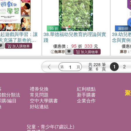
95 折
滿額折
一起遊戲與學習：讓
38.
華德福幼兒教育的理論與實
39.
幼兒
天充滿了新奇的活
踐
念與實例
健康成長
95
333
優惠價：
優惠
無庫存
庫存：
共
228
筆
1
2
第
6
頁
募
禮券兌換
紅利積點
聚
書館分類法
常見問題
新手購書
購/編目
空中大學購書
企業合作
換
好站連結
兒童・青少年(7歲以上)