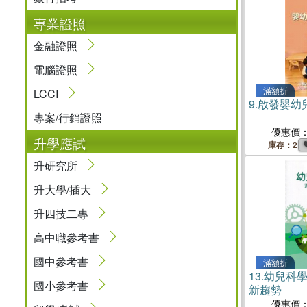
專業證照
金融證照
電腦證照
滿額折
LCCI
9.
啟發嬰幼
專案/行銷證照
優惠價
升學應試
庫存：2
升研究所
升大學/插大
升四技二專
高中職參考書
國中參考書
滿額折
13.
幼兒科學
國小參考書
新趨勢
優惠價