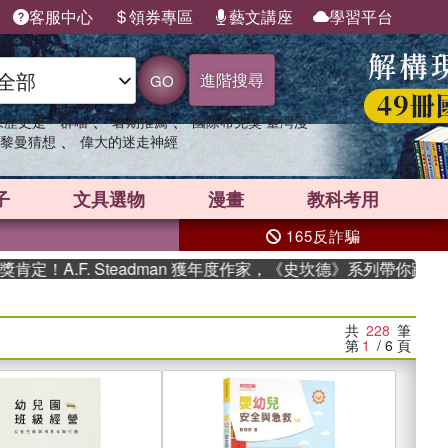
客服中心
領券專區
藝文講座
學習平台
進階搜尋
GO
、
、
果歷史是一群喵
暑期推薦
國際布克獎 臺灣漫
、
黎曼猜想
偉大的迷走神經
子
文具選物
漫畫
教科考用
165反詐騙
. Steadman 獲年度作家，《史坎德》系列帶你踏上熱血奇幻旅
共
228
筆
第
1
/ 6
頁