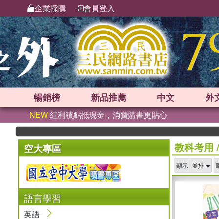
企業採購
會員登入
暢銷榜
新品
推薦
中文
外
NEW
紅利積點抵現金，消費購書更貼心
教科考用
空大專區
顯示
語言學習
英語