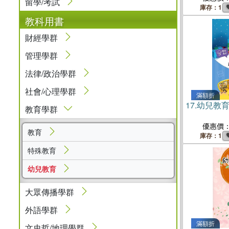
留學/考試
庫存：1
教科用書
財經學群
管理學群
法律/政治學群
社會/心理學群
滿額折
17.
幼兒教
教育學群
優惠價
教育
庫存：1
特殊教育
幼兒教育
大眾傳播學群
外語學群
滿額折
文史哲/地理學群