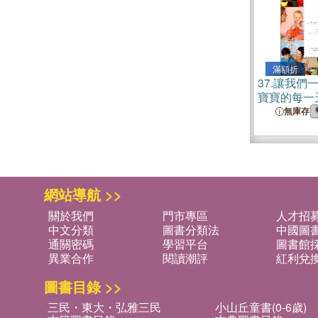
滿額折
37.
讓我們
寶寶的每一
動幫助孩子
無庫存
網站導航 >>
關於我們
門市專區
人才招
中文分類
圖書分類法
中國圖
通關密碼
學習平台
圖書館採
異業合作
閱讀潮評
紅利兌
圖書目錄 >>
三民・東大・弘雅三民
小山丘童書(0-6歲)