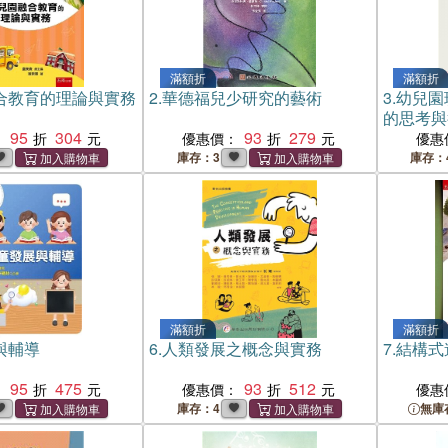
滿額折
滿額折
合教育的理論與實務
2.
華德福兒少研究的藝術
3.
幼兒園
的思考與
95
304
93
279
：
優惠價：
優惠
庫存：3
庫存：
滿額折
滿額折
與輔導
6.
人類發展之概念與實務
7.
結構式
95
475
93
512
：
優惠價：
優惠
庫存：4
無庫