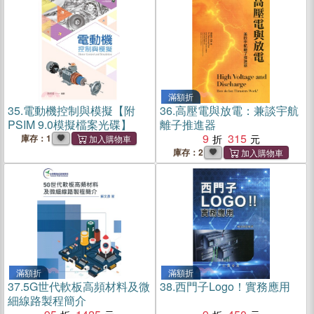
滿額折
35.
電動機控制與模擬【附
36.
高壓電與放電：兼談宇航
PSIM 9.0模擬檔案光碟】
離子推進器
9
315
庫存：1
庫存：2
滿額折
滿額折
37.
5G世代軟板高頻材料及微
38.
西門子Logo！實務應用
細線路製程簡介