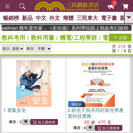
5
暢銷榜
新品
中文
外文
簡體
三民東大
電子書
親子
GO
adman 獲年度作家，《史坎德》系列帶你踏上熱血奇幻旅程
教科考用
/
教科用書
/
機電/工程學群
/
電子/電機
、
熱搜：
東野圭吾
高希均教授回憶錄
分類
、
、
、
The Odyssey
父親節
如果歷
共
218
筆
、
、
顯示
庫存
史是一群喵
暑期推薦
國際布克
第
1
/ 6
頁
、
、
獎 臺灣漫遊錄
方念華
台灣的李
、
、
登輝時代
數學女孩：黎曼猜想
偉大的迷走神經
滿額折
1.
電氣安全
2.
矽光子與共同封裝光學產
業科技實務
95
475
庫存：2
庫存：6