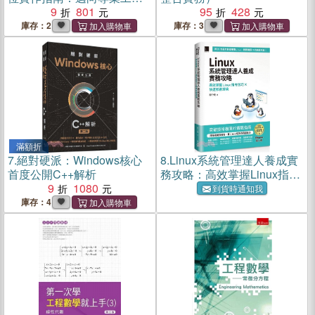
師的養成之路
9
801
95
428
庫存：2
庫存：3
滿額折
7.
絕對硬派：Windows核心
8.
Linux系統管理達人養成實
首度公開C++解析
務攻略：高效掌握Linux指令
9
1080
技巧×快速部署環境
到貨時通知我
（iThome鐵人賽系列書）
庫存：4