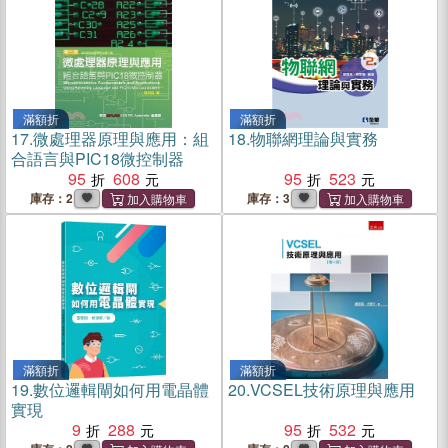
滿額折
滿額折
17.
微處理器原理與應用：組
18.
物聯網理論與實務
合語言與PIC18微控制器
95
608
95
523
庫存：2
庫存：3
滿額折
滿額折
19.
數位邏輯閘如何用電晶體
20.
VCSEL技術原理與應用
實現
9
288
95
532