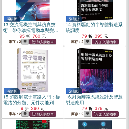
滿額折
滿額折
13.
交流電機控制與仿真技
14.
資料驅動的半導體製造系
術：帶你掌握電動車與變頻
統調度
技術核心算法
95
760
79
395
庫存：2
庫存：2
滿額折
滿額折
15.
超圖解電子電路入門：從
16.
射頻辨識系統設計及智慧
電路的分類、元件功能到實
製造應用
際應用，一次學習到位！
9
360
79
379
庫存：2
庫存：2