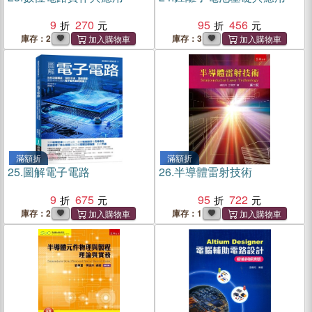
9
270
95
456
庫存：2
庫存：3
滿額折
滿額折
25.
圖解電子電路
26.
半導體雷射技術
9
675
95
722
庫存：2
庫存：1