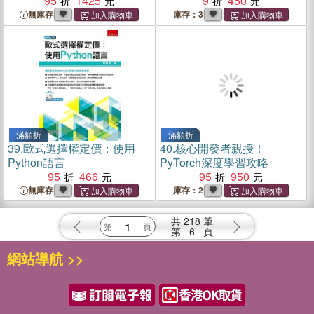
95
1425
9
450
無庫存
庫存：3
滿額折
滿額折
39.
歐式選擇權定價：使用
40.
核心開發者親授！
Python語言
PyTorch深度學習攻略
95
466
95
950
無庫存
庫存：2
共
218
筆
第
6
頁
網站導航 >>