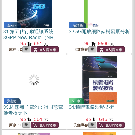
滿額折
滿額折
31.
第五代行動通訊系統
32.
5G開放網路架構發展分析
3GPP New Radio（NR）：
原理與實務
95
551
95
9500
庫存：2
無庫存
滿額折
95 折
33.
固態離子電池：得固態電
34.
積體電路製程技術
池者得天下
95
304
95
646
庫存：1
無庫存