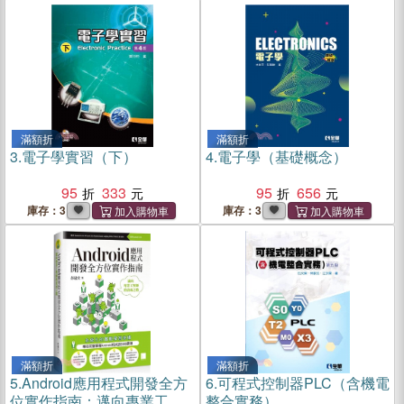
滿額折
滿額折
3.
電子學實習（下）
4.
電子學（基礎概念）
95
333
95
656
庫存：3
庫存：3
滿額折
滿額折
5.
Android應用程式開發全方
6.
可程式控制器PLC（含機電
位實作指南：邁向專業工程
整合實務）