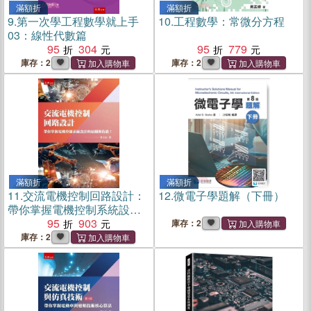
滿額折
滿額折
9.
第一次學工程數學就上手
10.
工程數學：常微分方程
03：線性代數篇
95
304
95
779
庫存：2
庫存：2
滿額折
滿額折
11.
交流電機控制回路設計：
12.
微電子學題解（下冊）
帶你掌握電機控制系統設計
的最關鍵技能
95
903
庫存：2
庫存：2