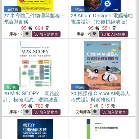
滿額折
滿額折
27.
半導體元件物理與製程：
28.
Altium Designer電腦輔助
理論與實務
電路設計（疫後拼經濟版）
95
694
95
551
庫存：2
庫存：2
95 折
滿額折
29.
M2K SCOPY：電路設
30.
輕課程 Clicbot AI機器人
計、模擬測試、硬體裝置與
程式設計與實務應用
除錯
95
789
9
315
庫存：2
無庫存