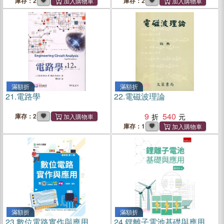
庫存：2
庫存：2
滿額折
滿額折
21.
電路學
22.
電磁波理論
9
540
庫存：2
庫存：1
滿額折
滿額折
23.
數位電路實作與應用
24.
鋰離子電池基礎與應用