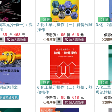
95 折
95 折
與單元操作(一)：流
2.
化工單元操作（三）質傳分離
3.
化工程
作
操作
85
468
95
646
：
優惠價：
優惠
無庫存
無庫
95 折
95 折
與輸送現象
6.
化工單元操作（二）熱傳．熱
7.
化工單
傳操作
與流體操
95
618
優惠價：
優惠
到貨時通知我
無庫存
無庫
紅利兌換