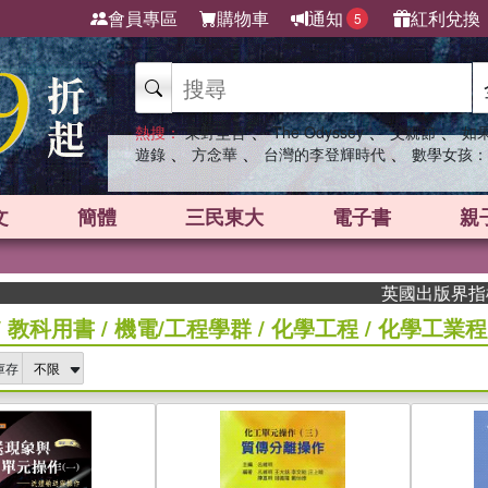
會員專區
購物車
通知
紅利兌換
5
、
、
、
熱搜：
東野圭吾
The Odyssey
父親節
如
、
、
、
遊錄
方念華
台灣的李登輝時代
數學女孩：
文
簡體
三民東大
電子書
親
英國出版界指標大獎肯定
/
教科用書
/
機電/工程學群
/
化學工程
/
化學工業程
庫存