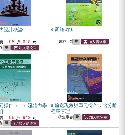
序設計概論
4.
質能均衡
95
618
價：
庫存：3
存
元操作（一）流體力學
8.
輸送現象與單元操作：含分離
作
程序原理
95
618
價：
無庫存
存