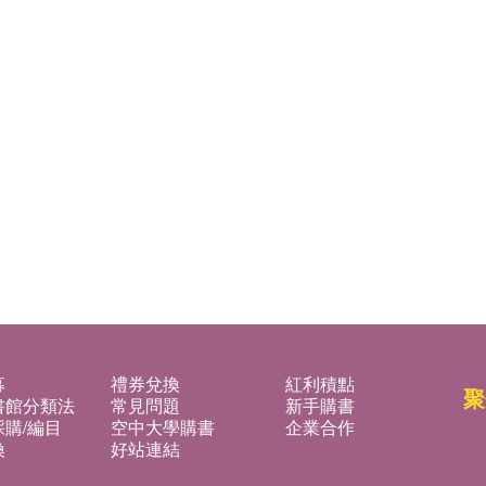
募
禮券兌換
紅利積點
聚
書館分類法
常見問題
新手購書
購/編目
空中大學購書
企業合作
換
好站連結