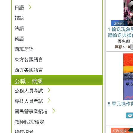
日語
韓語
滿額折
法語
1.
輸送現象
體輸送與操
德語
優惠價
庫存 > 10
西班牙語
東方各國語言
西方各國語言
公職．就業
公務人員考試
專技人員考試
5.
單元操作
國民營事業招考
教師甄試/檢定
紅利兌換
銀行招考