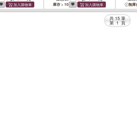
庫存 > 10
無庫
共
15
筆
第
1
頁