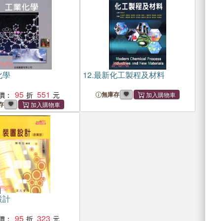
化學
12.
最新化工製程及材料
95
551
價：
無庫存
存
設計
95
323
價：