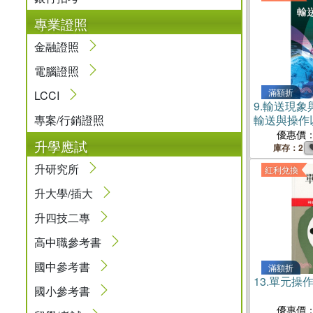
專業證照
金融證照
電腦證照
滿額折
LCCI
9.
輸送現象
專案/行銷證照
輸送與操作
優惠價
升學應試
庫存：2
升研究所
紅利兌換
升大學/插大
升四技二專
高中職參考書
國中參考書
滿額折
13.
單元操
國小參考書
優惠價