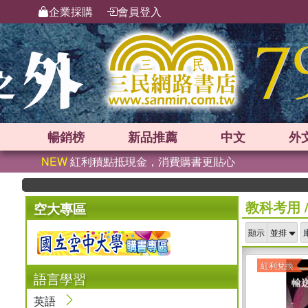
企業採購
會員登入
暢銷榜
新品
推薦
中文
外
NEW
紅利積點抵現金，消費購書更貼心
教科考用
空大專區
顯示
紅利兌換
語言學習
英語