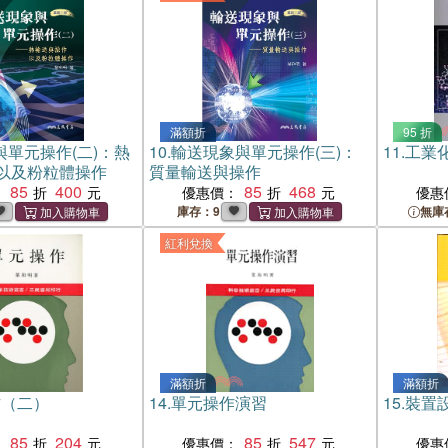
滿額折
95 折
與單元操作(二)：熱
10.
輸送現象與單元操作(三)：
11.
工業
以及粉粒體操作
質量輸送與操作
85
400
85
468
：
優惠價：
優惠
庫存：9
無庫
紅利兌換
滿額折
滿額折
作（二）
14.
單元操作演習
15.
裝置
85
204
85
547
：
優惠價：
優惠