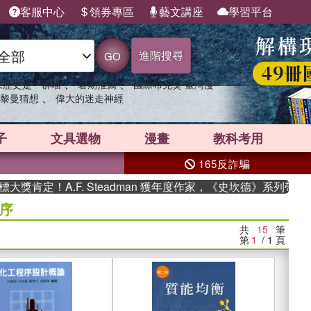
客服中心
領券專區
藝文講座
學習平台
進階搜尋
GO
、
、
果歷史是一群喵
暑期推薦
國際布克獎 臺灣漫
、
黎曼猜想
偉大的迷走神經
子
文具選物
漫畫
教科考用
165反詐騙
！A.F. Steadman 獲年度作家，《史坎德》系列帶你踏上熱
序
共
15
筆
第
1
/ 1
頁