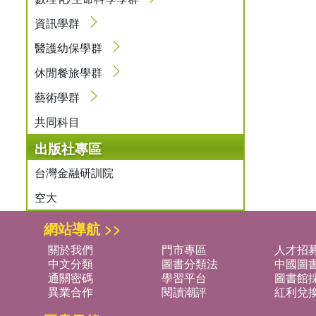
資訊學群
醫護幼保學群
休閒餐旅學群
藝術學群
共同科目
出版社專區
台灣金融研訓院
空大
網站導航 >>
關於我們
門市專區
人才招
中文分類
圖書分類法
中國圖
通關密碼
學習平台
圖書館採
異業合作
閱讀潮評
紅利兌