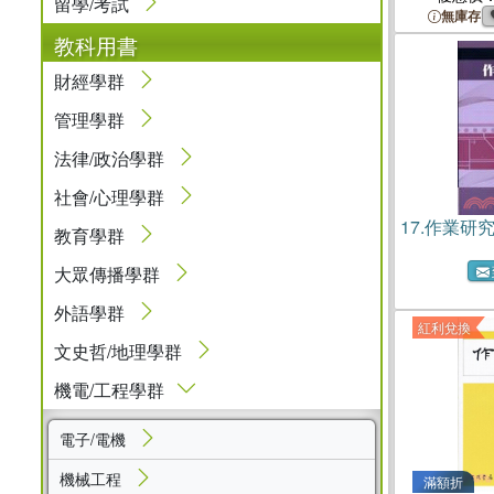
留學/考試
無庫存
教科用書
財經學群
管理學群
法律/政治學群
社會/心理學群
17.
作業研
教育學群
大眾傳播學群
外語學群
紅利兌換
文史哲/地理學群
機電/工程學群
電子/電機
機械工程
滿額折