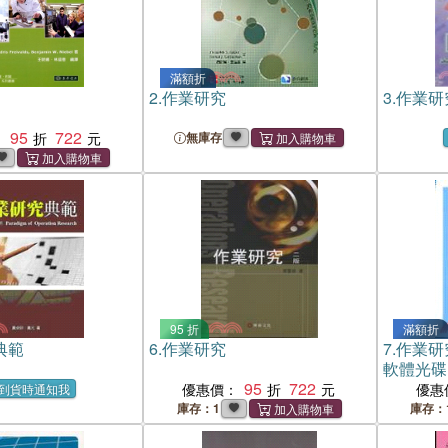
滿額折
2.
作業研究
3.
作業研
95
722
：
無庫存
95 折
滿額折
典範
6.
作業研究
7.
作業研
軟體光碟
95
722
優惠價：
優惠
到貨時通知我
庫存：1
庫存：