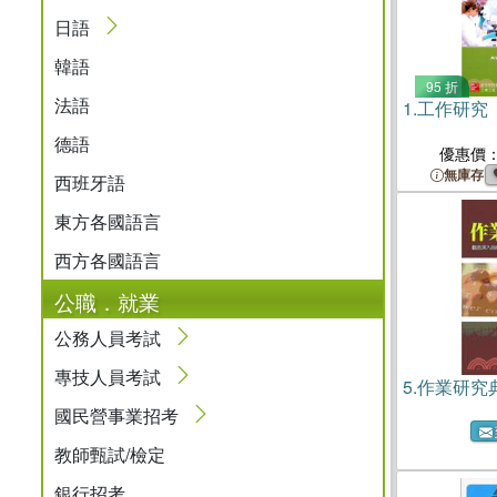
日語
韓語
95 折
法語
1.
工作研究
德語
優惠價
無庫存
西班牙語
東方各國語言
西方各國語言
公職．就業
公務人員考試
專技人員考試
5.
作業研究
國民營事業招考
教師甄試/檢定
銀行招考