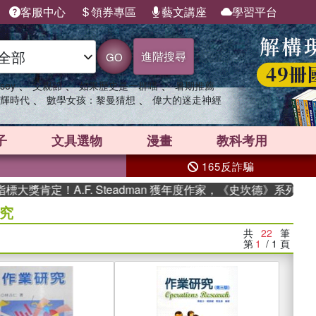
客服中心
領券專區
藝文講座
學習平台
進階搜尋
GO
、
、
、
sey
父親節
如果歷史是一群喵
暑期推薦
、
、
輝時代
數學女孩：黎曼猜想
偉大的迷走神經
子
文具選物
漫畫
教科考用
165反詐騙
定！A.F. Steadman 獲年度作家，《史坎德》系列帶你踏上
究
共
22
筆
第
1
/ 1
頁