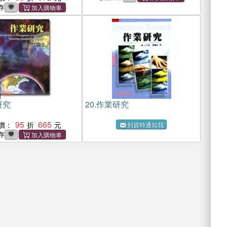
存
研究
20.
作業研究
95
665
價：
到貨時通知我
存