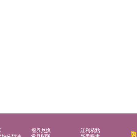
募
禮券兌換
紅利積點
聚
書館分類法
常見問題
新手購書