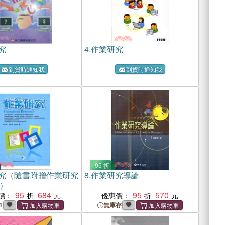
究
4.
作業研究
到貨時通知我
到貨時通知我
95 折
究（隨書附贈作業研究
8.
作業研究導論
）
95
684
95
570
價：
優惠價：
1
無庫存