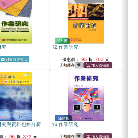
95 折
研究
12.
作業研究
95
703
優惠價：
到貨時通知我
無庫存
滿額折
研究與資料包絡分析
16.
作業研究
95
372
價：
無庫存