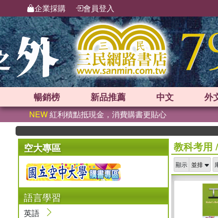
企業採購
會員登入
暢銷榜
新品
推薦
中文
外
NEW
紅利積點抵現金，消費購書更貼心
教科考用
空大專區
顯示
語言學習
英語