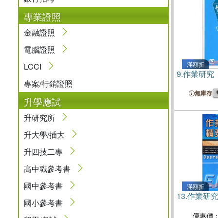
專業證照
金融證照
電腦證照
滿額折
LCCI
9.
作業研究
專案/行銷證照
無庫存
升學應試
升研究所
升大學/插大
升四技二專
高中職參考書
國中參考書
滿額折
13.
作業研
國小參考書
優惠價