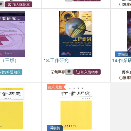
無庫
滿額折
究（三版）
18.
工作研究
19.
作業
無庫存
優惠
到貨時通知我
無庫
紅利兌換
滿額折