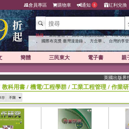
會員專區
購物車
通知
紅利兌換
5
、
、
熱搜：
東野圭吾
高希均教授回憶錄
The Odys
、
、
、
國際布克獎 臺灣漫遊錄
方念華
台灣的李登
文
簡體
三民東大
電子書
親
英國出版界指標大獎肯
/
教科用書
/
機電/工程學群
/
工業工程管理
/
作業研
庫存