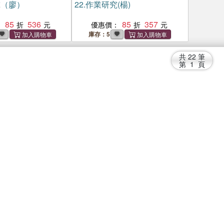
究（廖）
22.
作業研究(楊)
85
536
85
357
：
優惠價：
庫存：5
共
22
筆
第
1
頁