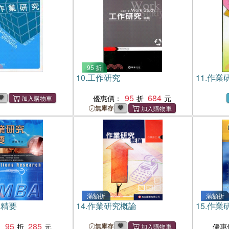
95 折
10.
工作研究
11.
作業
95
684
優惠價：
無庫存
滿額折
滿額折
究精要
14.
作業研究概論
15.
作業
95
285
：
無庫存
優惠