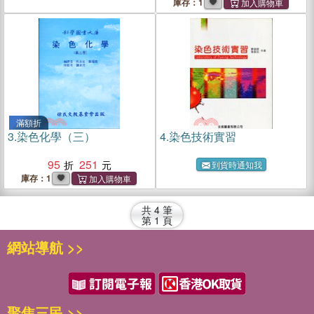
庫存：1
滿額折
3.
染色化學（三）
4.
染色技術實習
95
251
到貨時通知我
庫存：1
共
4
筆
第
1
頁
網站導航 >>
聚焦三民 >>