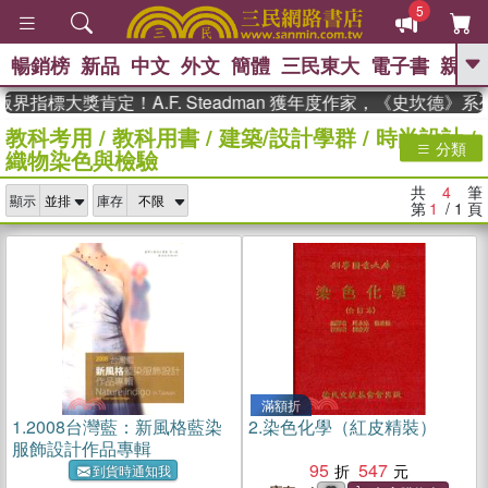
5
暢銷榜
新品
中文
外文
簡體
三民東大
電子書
親子
GO
界指標大獎肯定！A.F. Steadman 獲年度作家，《史坎德》
教科考用
/
教科用書
/
建築/設計學群
/
時尚設計
/
、
熱搜：
東野圭吾
高希均教授回憶錄
分類
織物染色與檢驗
、
、
、
The Odyssey
父親節
如果歷
、
、
史是一群喵
暑期推薦
國際布克
共
4
筆
、
、
顯示
庫存
獎 臺灣漫遊錄
方念華
台灣的李
第
1
/ 1
頁
、
、
登輝時代
數學女孩：黎曼猜想
偉大的迷走神經
滿額折
1.
2008台灣藍：新風格藍染
2.
染色化學（紅皮精裝）
服飾設計作品專輯
95
547
到貨時通知我