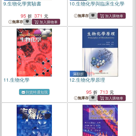
9.
生物化學實驗書
10.
生物化學與臨床生化學
95
371
無庫存
無庫存
滿額折
11.
生物化學
12.
生物化學原理
95
713
到貨時通知我
無庫存