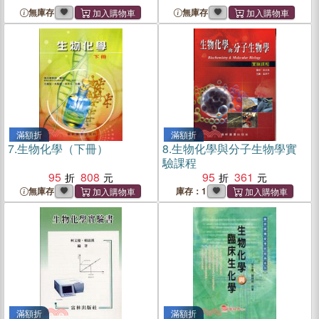
無庫存
無庫存
滿額折
滿額折
7.
生物化學（下冊）
8.
生物化學與分子生物學實
驗課程
95
808
95
361
無庫存
庫存：1
滿額折
滿額折