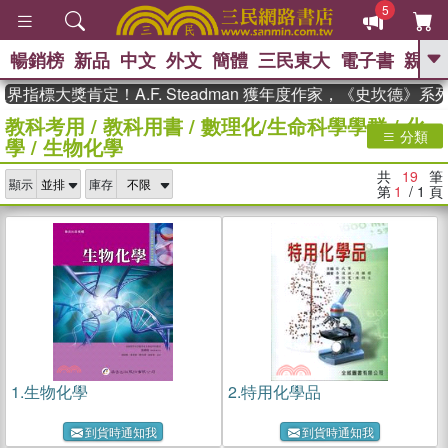
5
暢銷榜
新品
中文
外文
簡體
三民東大
電子書
親子
GO
標大獎肯定！A.F. Steadman 獲年度作家，《史坎德》系列
教科考用
/
教科用書
/
數理化/生命科學學群
/
化
、
熱搜：
東野圭吾
高希均教授回憶錄
分類
學
/
生物化學
、
、
、
The Odyssey
父親節
如果歷
、
、
史是一群喵
暑期推薦
國際布克
共
19
筆
、
、
顯示
庫存
獎 臺灣漫遊錄
方念華
台灣的李
第
1
/ 1
頁
、
、
登輝時代
數學女孩：黎曼猜想
偉大的迷走神經
1.
生物化學
2.
特用化學品
到貨時通知我
到貨時通知我