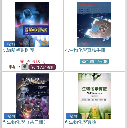
滿額折
3.
游離輻射防護
4.
生物化學實驗手冊
95
618
到貨時通知我
庫存：1
滿額折
滿額折
5.
生物化學（共二冊）
6.
生物化學實驗