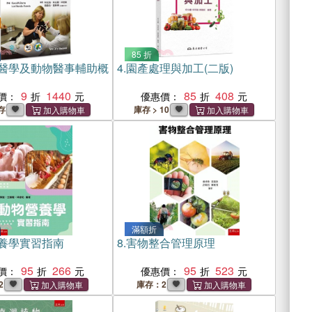
85 折
醫學及動物醫事輔助概
4.
園產處理與加工(二版)
9
1440
85
408
價：
優惠價：
存
庫存 > 10
滿額折
養學實習指南
8.
害物整合管理原理
95
266
95
523
價：
優惠價：
2
庫存：2