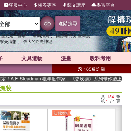
客服中心
領券專區
藝文講座
學習平台
進階搜尋
GO
、
、
果歷史是一群喵
暑期推薦
國際布克獎 臺灣漫
、
黎曼猜想
偉大的迷走神經
子
文具選物
漫畫
教科考用
165反詐騙
. Steadman 獲年度作家，《史坎德》系列帶你踏上熱血奇幻旅
漁牧
共
154
筆
第
1
/ 4
頁
紅利兌換