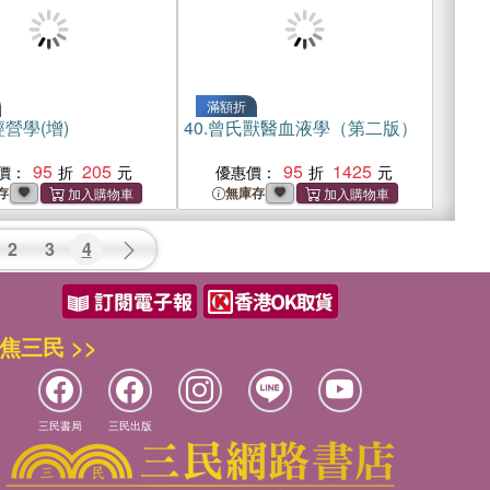
滿額折
營學(增)
40.
曾氏獸醫血液學（第二版）
95
205
95
1425
價：
優惠價：
存
無庫存
2
3
4
焦三民 >>
三民書局
三民出版