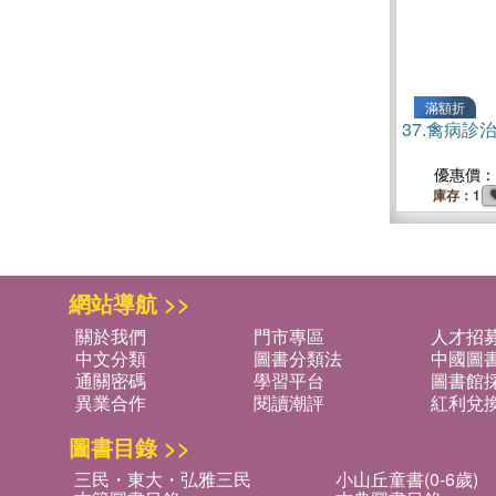
滿額折
37.
禽病診
優惠價：
庫存：1
網站導航 >>
關於我們
門市專區
人才招
中文分類
圖書分類法
中國圖
通關密碼
學習平台
圖書館採
異業合作
閱讀潮評
紅利兌
圖書目錄 >>
三民・東大・弘雅三民
小山丘童書(0-6歲)