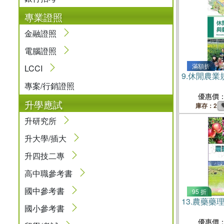
專業證照
金融證照
電腦證照
滿額折
LCCI
9.
休閒農業
專案/行銷證照
優惠價
升學應試
庫存：2
升研究所
升大學/插大
升四技二專
高中職參考書
國中參考書
95 折
13.
農藥藥
國小參考書
優惠價