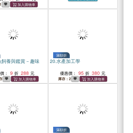
1
滿額折
魚飼養與鑑賞－趣味
20.
水產加工學
9
288
95
380
惠價：
優惠價：
存
庫存：2
滿額折