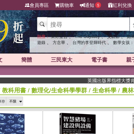
會員專區
購物車
通知
紅利兌換
5
、
、
、
熱搜：
東野圭吾
The Odyssey
父親節
如
、
、
、
遊錄
方念華
台灣的李登輝時代
數學女孩：
文
簡體
三民東大
電子書
親
英國出版界指標大獎肯定！A.F
/
教科用書
/
數理化/生命科學學群
/
生命科學
/
農林
庫存