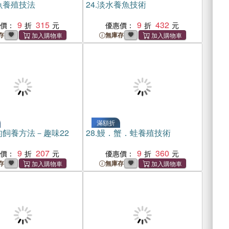
魚養殖技法
24.
淡水養魚技術
9
315
9
432
惠價：
優惠價：
存
無庫存
滿額折
的飼養方法－趣味22
28.
鰻．蟹．蛙養殖技術
9
207
9
360
惠價：
優惠價：
存
無庫存