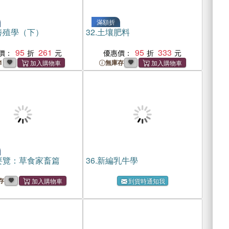
滿額折
養殖學（下）
32.
土壤肥料
95
261
95
333
價：
優惠價：
1
無庫存
要覽：草食家畜篇
36.
新編乳牛學
存
到貨時通知我