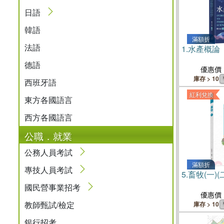
日語
韓語
滿額折
法語
1.
水產概論
德語
優惠價
庫存 > 10
西班牙語
紅利兌換
東方各國語言
西方各國語言
公職．就業
公務人員考試
滿額折
專技人員考試
5.
畜牧(一)(
國民營事業招考
優惠價
教師甄試/檢定
庫存 > 10
銀行招考