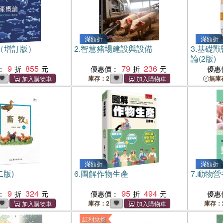
滿額折
滿額折
（增訂版）
2.
智慧豬場建設與設備
3.
基礎獸
論(2版)
9
855
79
236
：
優惠價：
優惠
庫存：2
無庫
滿額折
滿額折
二版)
6.
圖解作物生產
7.
動物營
9
324
95
494
：
優惠價：
優惠
庫存：2
庫存：
紅利兌換