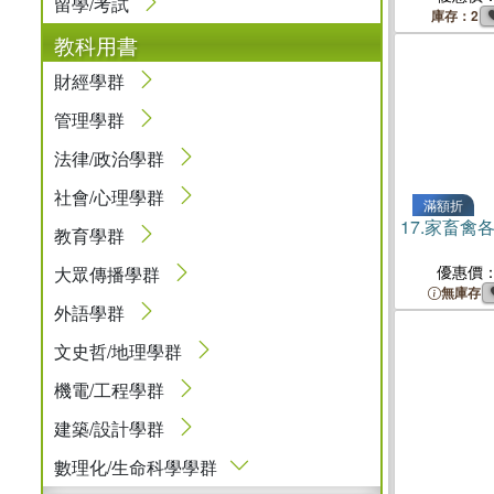
留學/考試
庫存：2
教科用書
財經學群
管理學群
法律/政治學群
社會/心理學群
滿額折
17.
家畜禽各
教育學群
優惠價
大眾傳播學群
無庫存
外語學群
文史哲/地理學群
機電/工程學群
建築/設計學群
數理化/生命科學學群