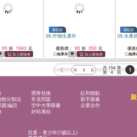
滿額折
滿額折
治
38.
作物生產III
39.
水產經
95
1663
95
350
優惠價：
優惠
無庫存
無庫
共
154
筆
1
第
4
頁
募
禮券兌換
紅利積點
聚
書館分類法
常見問題
新手購書
購/編目
空中大學購書
企業合作
換
好站連結
兒童・青少年(7歲以上)