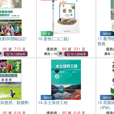
85 折
滿額折
規劃與體驗設計
10.
畜牧(二)(二版)
11.
臺灣
寶典
95
713
85
331
：
優惠價：
優惠
庫存 > 10
庫存：
滿額折
滿額折
理與應用：殺菌劑
14.
水土保持工程
15.
茶園
（IPM）
95
618
95
618
：
優惠價：
優惠