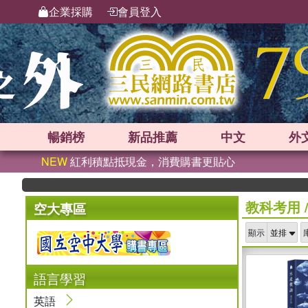
企業採購
會員登入
暢銷榜
新品
推薦
中文
外
NEW
紅利積點抵現金，消費購書更貼心
教科考用
空大專區
顯示
語言學習
英語