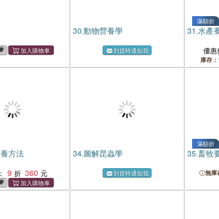
滿額折
30.
動物營養學
31.
水產
優惠
到貨時通知我
庫存：
滿額折
飼養方法
34.
圖解昆蟲學
35.
畜牧
9
360
：
無庫
到貨時通知我