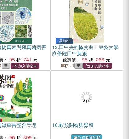
滿額折
植物真菌與類真菌病害
12.
田中央的協奏曲：東吳大學
商學院田中農旅
95
741
95
266
價：
優惠價：
2
庫存：1
病蟲草害整合管理
16.
蝦類飼養與繁殖
95
399
價：
到貨時通知我