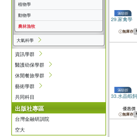
植物學
滿額折
動物學
29.
家禽學
農林漁牧
無庫存
大氣科學
資訊學群
醫護幼保學群
休閒餐旅學群
藝術學群
滿額折
33.
水晶蝦
共同科目
出版社專區
優惠價
無庫存
台灣金融研訓院
空大