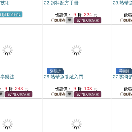
化技術
22.
飼料配方手冊
23.
熱帶
9
324
優惠價：
優
到貨時通知我
無庫存
無庫
滿額折
滿額折
養享樂法
26.
熱帶魚養殖入門
27.
鸚哥
9
243
9
108
：
優惠價：
優
無庫存
無庫