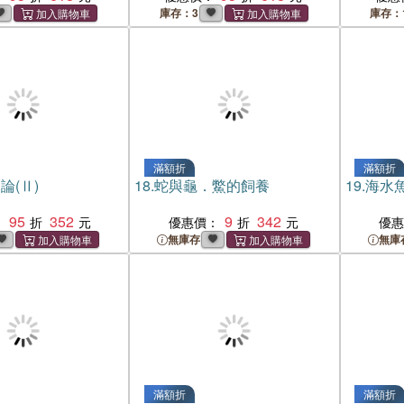
庫存：3
庫存：
滿額折
滿額折
論(Ⅱ)
18.
蛇與龜．鱉的飼養
19.
海水
95
352
9
342
：
優惠價：
優
無庫存
無庫
滿額折
滿額折