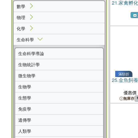
21.
家禽孵
數學
物理
化學
生命科學
生命科學導論
生物統計學
滿額折
微生物學
25.
金魚飼
生物學
優惠價
生態學
無庫存
免疫學
遺傳學
人類學