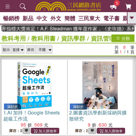
5
暢銷榜
新品
中文
外文
簡體
三民東大
電子書
親子
GO
指標大獎肯定！A.F. Steadman 獲年度作家，《史坎德》系
教科考用
/
教科用書
/
資訊學群
/
資訊管理
/
其他
、
熱搜：
東野圭吾
高希均教授回憶錄
分類
、
、
、
The Odyssey
父親節
如果歷
共
8
筆
、
、
顯示
庫存
史是一群喵
暑期推薦
國際布克
第
1
/ 1
頁
、
、
獎 臺灣漫遊錄
方念華
台灣的李
、
、
登輝時代
數學女孩：黎曼猜想
偉大的迷走神經
滿額折
滿額折
1.
AI 加持！Google Sheets
2.
圖書資訊學創新採納與擴
超級工作流
散研究
95
569
9
630
庫存：3
庫存：2