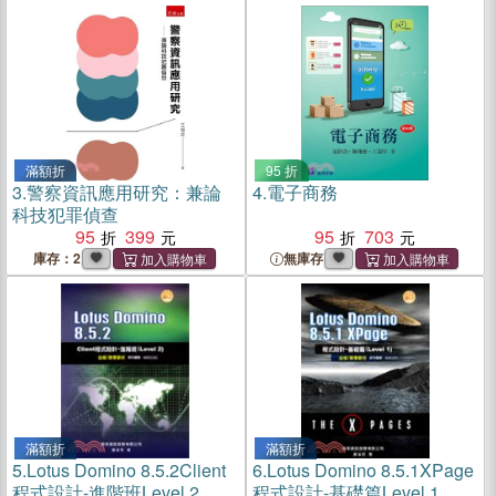
滿額折
95 折
3.
警察資訊應用研究：兼論
4.
電子商務
科技犯罪偵查
95
399
95
703
庫存：2
無庫存
滿額折
滿額折
5.
Lotus Domino 8.5.2Client
6.
Lotus Domino 8.5.1XPage
程式設計-進階班Level 2 自
程式設計-基礎篇Level 1 自