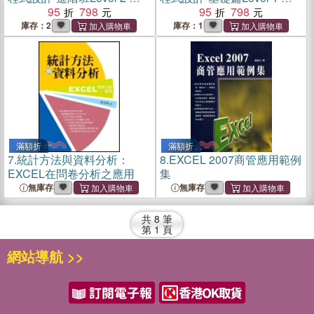
修/教學教材
95
798
修/教學教材
95
798
庫存：2
庫存：1
滿額折
滿額折
7.
統計方法與資料分析：
8.
EXCEL 2007商管應用範例
EXCEL在問卷分析之應用
集
無庫存
無庫存
共
8
筆
第
1
頁
網站導航 >>