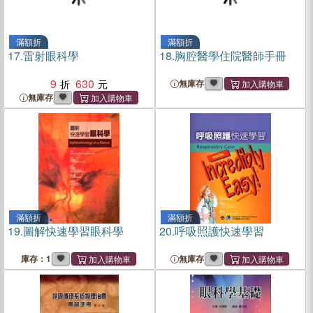
滿額折
滿額折
17.
雷射眼科學
18.
胸腔醫學住院醫師手冊
9
630
無庫存
無庫存
滿額折
滿額折
19.
圖解快速學習眼科學
20.
呼吸照護快速學習
庫存：1
無庫存