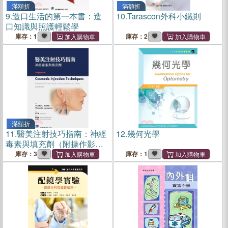
滿額折
滿額折
9.
造口生活的第一本書：造
10.
Tarascon外科小鐵則
口知識與照護輕鬆學
庫存：1
庫存：2
滿額折
11.
醫美注射技巧指南：神經
12.
幾何光學
毒素與填充劑（附操作影
片）
庫存：3
庫存：1