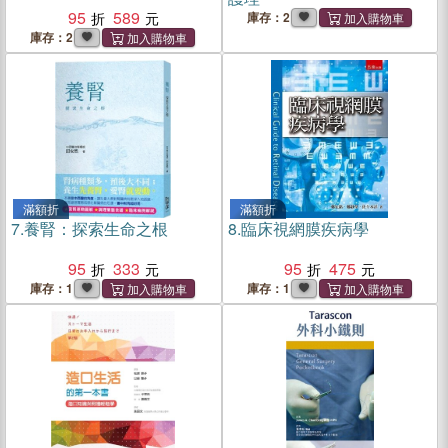
95
589
庫存：2
庫存：2
滿額折
滿額折
7.
養腎：探索生命之根
8.
臨床視網膜疾病學
95
333
95
475
庫存：1
庫存：1