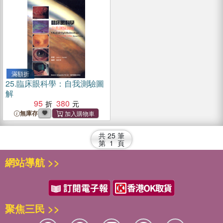
滿額折
25.
臨床眼科學：自我測驗圖
解
95
380
無庫存
共
25
筆
第
1
頁
網站導航 >>
聚焦三民 >>