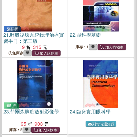
滿額折
21.
呼吸循環系統物理治療實
22.
眼科學基礎
習手冊：第三版
9
315
庫存：1
無庫存
95 折
23.
菲爾森胸腔放射影像學
24.
臨床實用眼科學
95
903
到貨時通知我
庫存：2