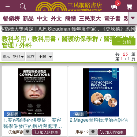
5
暢銷榜
新品
中文
外文
簡體
三民東大
電子書
親子
GO
大獎肯定！A.F. Steadman 獲年度作家，《史坎德》系列帶
教科考用
/
教科用書
/
醫護幼保學群
/
醫藥衛生與
、
、
熱搜：
東野圭吾
The Odyssey
分類
管理
/
外科
、
、
父親節
如果歷史是一群喵
暑期
、
、
推薦
國際布克獎 臺灣漫遊錄
方
共
25
筆
、
、
顯示
庫存
念華
台灣的李登輝時代
數學女
第
1
/ 1
頁
、
孩：黎曼猜想
偉大的迷走神經
滿額折
滿額折
1.
美容醫學的併發症：美容
2.
Magee骨科物理治療評估
醫學併發症的解析與處理方
式
無庫存
庫存：2