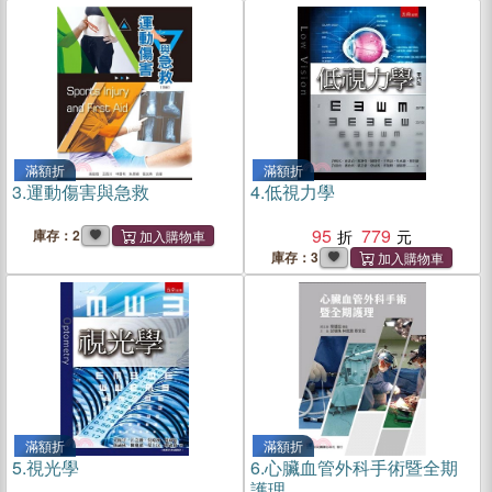
滿額折
滿額折
3.
運動傷害與急救
4.
低視力學
95
779
庫存：2
庫存：3
滿額折
滿額折
5.
視光學
6.
心臟血管外科手術暨全期
護理