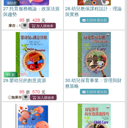
滿額折
27.
托育服務概論：政策法規
28.
幼兒教保課程設計：理論
與趨勢
與實務
95
428
到貨時通知我
庫存：1
95 折
29.
嬰幼兒的創意資源
30.
幼兒保育事業：管理與財
務策略
95
570
到貨時通知我
無庫存