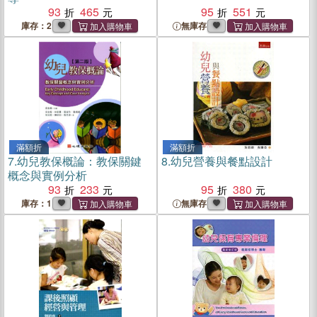
93
465
95
551
庫存：2
無庫存
滿額折
滿額折
7.
幼兒教保概論：教保關鍵
8.
幼兒營養與餐點設計
概念與實例分析
93
233
95
380
庫存：1
無庫存