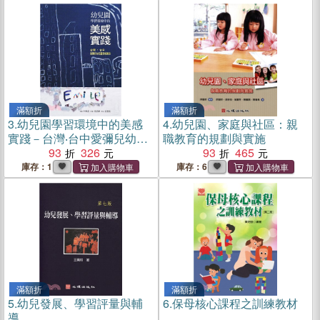
滿額折
滿額折
3.
幼兒園學習環境中的美感
4.
幼兒園、家庭與社區：親
實踐－台灣‧台中愛彌兒幼兒
職教育的規劃與實施
園現場實例
93
326
93
465
庫存：1
庫存：6
滿額折
滿額折
5.
幼兒發展、學習評量與輔
6.
保母核心課程之訓練教材
導