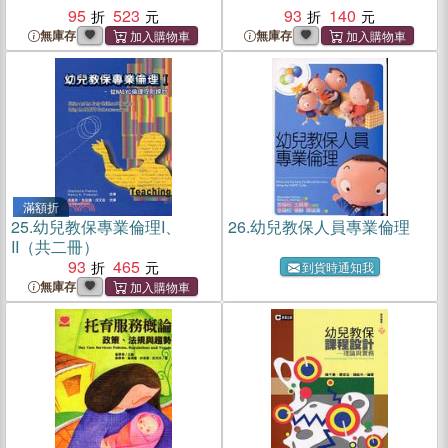
95
523
93
140
無庫存
無庫存
滿額折
25.
幼兒教保專業倫理I、
26.
幼兒教保人員專業倫理
II（共二冊）
93
465
到貨時通知我
無庫存