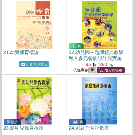
95 折
21.
幼兒保育概論
22.
幼兒園主題課程與教學：
融入多元智能設計與實施
95
380
到貨時通知我
無庫存
滿額折
滿額折
23.
嬰幼兒保育概論
24.
家庭托育評量表