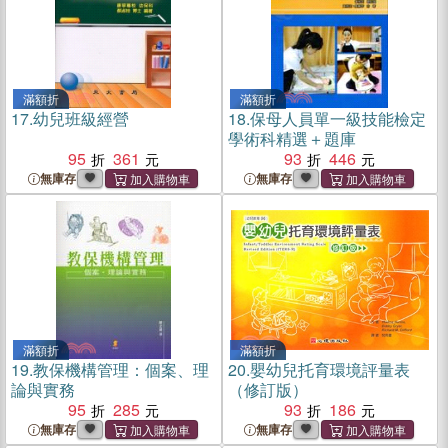
滿額折
滿額折
17.
幼兒班級經營
18.
保母人員單一級技能檢定
學術科精選＋題庫
95
361
93
446
無庫存
無庫存
滿額折
滿額折
19.
教保機構管理：個案、理
20.
嬰幼兒托育環境評量表
論與實務
（修訂版）
95
285
93
186
無庫存
無庫存