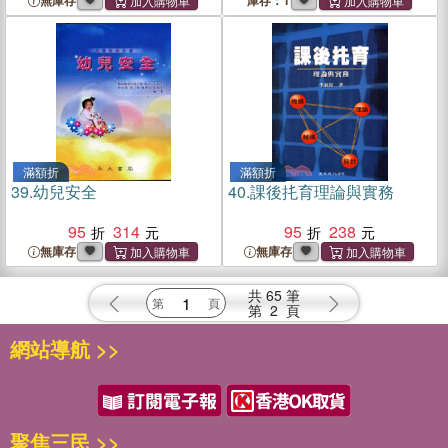
無庫存
庫存：1
滿額折
滿額折
39.
幼兒安全
40.
課後扥育理論與實務
95
314
95
238
無庫存
無庫存
共
65
筆
第
2
頁
網站導航 >>
聚焦三民 >>