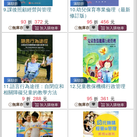
滿額折
滿額折
9.
課後照顧經營與管理
10.
幼兒保育專業倫理（最新
修訂版）
93
372
95
456
無庫存
無庫存
滿額折
滿額折
11.
語言行為途徑：自閉症和
12.
兒童教保機構行政管理
相關障礙兒童的教學方法
9
288
95
361
無庫存
無庫存