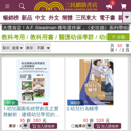
5
暢銷榜
新品
中文
外文
簡體
三民東大
電子書
親子
GO
！A.F. Steadman 獲年度作家，《史坎德》系列帶你踏上熱
教科考用
/
教科用書
/
醫護幼保學群
/
幼保
、
熱搜：
東野圭吾
高希均教授回憶錄
分類
、
、
、
The Odyssey
父親節
如果歷
共
65
筆
、
、
顯示
庫存
史是一群喵
暑期推薦
國際布克
第
1
/ 2
頁
、
、
獎 臺灣漫遊錄
方念華
台灣的李
、
、
登輝時代
數學女孩：黎曼猜想
偉大的迷走神經
95 折
滿額折
1.
幼兒園園長經營創見之實
2.
幼兒行為輔導
務解析：建構幼兒學習的詩
性空間、實踐課程和核心素
95
380
93
326
養
庫存：3
無庫存