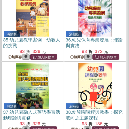
滿額折
滿額折
35.
幼兒園教學案例：幼教人
36.
幼兒保育專業發展：理論
的挑戰
與實務
93
326
93
372
無庫存
無庫存
滿額折
滿額折
37.
幼兒園融入式英語學習活
38.
幼兒園課程與教學：探究
動理論與實務
取向之主題課程
93
326
93
186