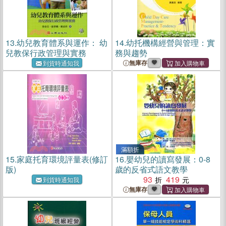
13.
幼兒教育體系與運作： 幼
14.
幼托機構經營與管理：實
兒教保行政管理與實務
務與趨勢
無庫存
到貨時通知我
滿額折
15.
家庭托育環境評量表(修訂
16.
嬰幼兒的讀寫發展：0-8
版)
歲的反省式語文教學
93
419
到貨時通知我
無庫存