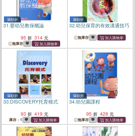
滿額折
滿額折
31.
嬰幼兒教保概論
32.
幼兒保育的有效溝通技巧
95
314
無庫存
無庫存
滿額折
滿額折
33.
DISCOVERY托育模式
34.
幼兒園課程
93
419
95
428
庫存：1
無庫存