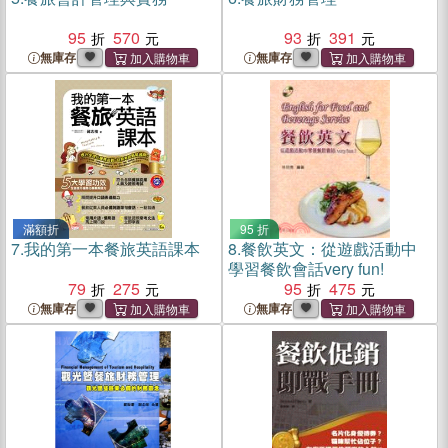
95
570
93
391
無庫存
無庫存
滿額折
95 折
7.
我的第一本餐旅英語課本
8.
餐飲英文：從遊戲活動中
學習餐飲會話very fun!
79
275
95
475
無庫存
無庫存