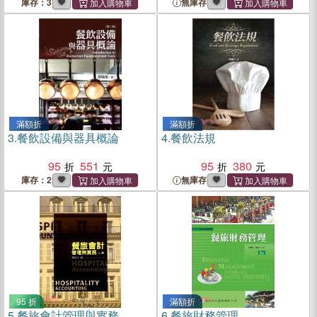
庫存：3
無庫存
滿額折
滿額折
3.
餐飲設備與器具概論
4.
餐飲法規
95
551
95
380
庫存：2
無庫存
95 折
滿額折
5.
餐旅會計管理與實務
6.
餐旅財務管理