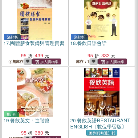
滿額折
滿額折
17.
團體膳食製備與管理實習
18.
餐飲日語會話
95
439
95
333
無庫存
庫存：1
95 折
19.
餐飲英文：進階篇
20.
餐飲英語RESTAURANT
ENGLISH〔數位學習版〕
95
380
到貨時通知我