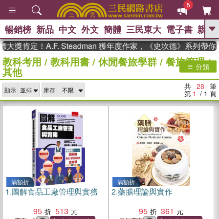
5
暢銷榜
新品
中文
外文
簡體
三民東大
電子書
親子
GO
肯定！A.F. Steadman 獲年度作家，《史坎德》系列帶你踏
教科考用
/
教科用書
/
休閒餐旅學群
/
餐旅管理
/
、
熱搜：
東野圭吾
高希均教授回憶錄
分類
其他
、
、
、
The Odyssey
父親節
如果歷
、
、
史是一群喵
暑期推薦
國際布克
共
28
筆
、
、
顯示
庫存
獎 臺灣漫遊錄
方念華
台灣的李
第
1
/ 1
頁
、
、
登輝時代
數學女孩：黎曼猜想
偉大的迷走神經
滿額折
滿額折
1.
圖解食品工廠管理與實務
2.
藥膳理論與實作
95
513
95
361