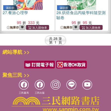
滿額折
滿額折
27.
餐旅心理學
28.
烘焙食品丙級學科隨堂測
驗卷
95
333
95
95
無庫存
無庫存
共
28
筆
第
1
頁
網站導航 >>
聚焦三民 >>
三民書局
三民出版