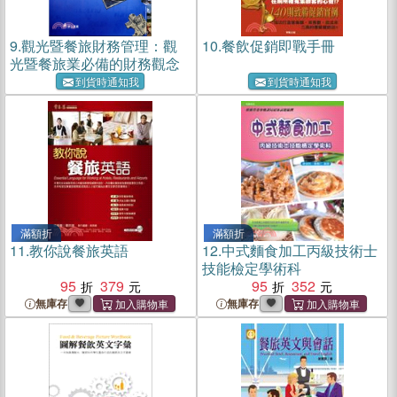
9.
觀光暨餐旅財務管理：觀
10.
餐飲促銷即戰手冊
光暨餐旅業必備的財務觀念
到貨時通知我
到貨時通知我
滿額折
滿額折
11.
教你說餐旅英語
12.
中式麵食加工丙級技術士
技能檢定學術科
95
379
95
352
無庫存
無庫存