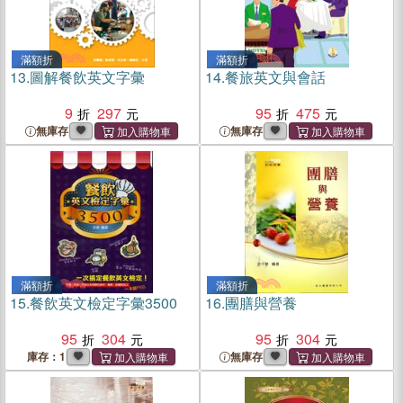
滿額折
滿額折
13.
圖解餐飲英文字彙
14.
餐旅英文與會話
9
297
95
475
無庫存
無庫存
滿額折
滿額折
15.
餐飲英文檢定字彙3500
16.
團膳與營養
95
304
95
304
庫存：1
無庫存